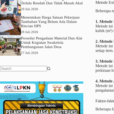
Metode Est
Terlalu Rendah Dan Tidak Masuk Akal
29 Juli 2026
Beberapa m
Menentukan Harga Satuan Pekerjaan
1. Metode
Tambahan Yang Belum Ada Dalam
Metode ini 
Rincian HPS
kubik (m³) 
28 Juli 2026
Prosedur Pengadaan Material Dan Alat
2. Metode 
Untuk Kegiatan Swakelola
Metode ini 
Pembangunan Jalan Desa
setiap item.
27 Juli 2026
3. Metode
Metode ini 
perkiraan b
No
results
4. Metode 
Metode ini 
pengalaman
Faktor-fak
Beberapa fa