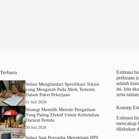
Terbaru
Estimasi bi
perkiraan j
adalah kunc
Solusi Menghindari Spesifikasi Teknis
ini, kita a
yang Mengarah Pada Merk Tertentu
serta tanta
Dalam Paket Pekerjaan
31 Juli 2026
Konsep Est
Strategi Memilih Metode Pengadaan
Yang Paling Efektif Untuk Kebutuhan
Estimasi bi
Darurat Pemda
mencakup bi
30 Juli 2026
dilakukan d
Solusi Saat Penyedia Mengklaim HPS