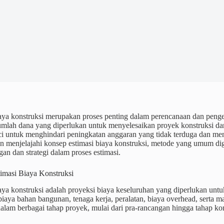
aya konstruksi merupakan proses penting dalam perencanaan dan pengel
umlah dana yang diperlukan untuk menyelesaikan proyek konstruksi dar
i untuk menghindari peningkatan anggaran yang tidak terduga dan meng
kan menjelajahi konsep estimasi biaya konstruksi, metode yang umum d
ngan dan strategi dalam proses estimasi.
imasi Biaya Konstruksi
aya konstruksi adalah proyeksi biaya keseluruhan yang diperlukan untu
aya bahan bangunan, tenaga kerja, peralatan, biaya overhead, serta ma
alam berbagai tahap proyek, mulai dari pra-rancangan hingga tahap kon