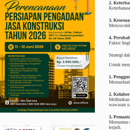
2. Keterba
Keterbatasa
3. Kesesu
Mencocokkan
4. Peruba
Faktor ling
Strategi da
Untuk menga
1. Penggun
Memanfaatka
2. Kolabor
Melibatkan 
wawasan ya
3. Pemant
Memantau d
terjadi.