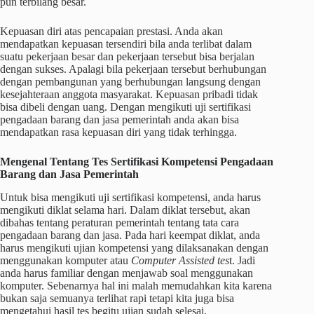
pun terbilang besar.
Kepuasan diri atas pencapaian prestasi. Anda akan
mendapatkan kepuasan tersendiri bila anda terlibat dalam
suatu pekerjaan besar dan pekerjaan tersebut bisa berjalan
dengan sukses. Apalagi bila pekerjaan tersebut berhubungan
dengan pembangunan yang berhubungan langsung dengan
kesejahteraan anggota masyarakat. Kepuasan pribadi tidak
bisa dibeli dengan uang. Dengan mengikuti uji
sertifikasi
pengadaan barang dan jasa pemerintah anda akan bisa
mendapatkan rasa kepuasan diri yang tidak terhingga.
Mengenal Tentang Tes Sertifikasi Kompetensi Pengadaan
Barang dan Jasa Pemerintah
Untuk bisa mengikuti uji
sertifikasi kompetensi,
anda harus
mengikuti diklat selama hari. Dalam diklat tersebut, akan
dibahas tentang peraturan pemerintah tentang tata cara
pengadaan barang dan jasa. Pada hari keempat diklat, anda
harus mengikuti ujian kompetensi yang dilaksanakan dengan
menggunakan komputer atau
Computer Assisted tes
t. Jadi
anda harus familiar dengan menjawab soal menggunakan
komputer. Sebenarnya hal ini malah memudahkan kita karena
bukan saja semuanya terlihat rapi tetapi kita juga bisa
mengetahui hasil tes begitu ujian sudah selesai.