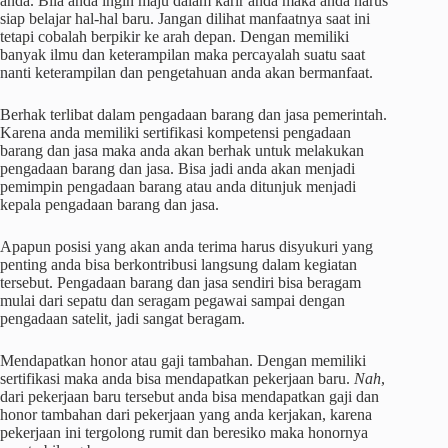
anda. Bila anda ingin maju dalam karir anda maka anda harus
siap belajar hal-hal baru. Jangan dilihat manfaatnya saat ini
tetapi cobalah berpikir ke arah depan. Dengan memiliki
banyak ilmu dan keterampilan maka percayalah suatu saat
nanti keterampilan dan pengetahuan anda akan bermanfaat.
Berhak terlibat dalam pengadaan barang dan jasa pemerintah.
Karena anda memiliki
sertifikasi kompetensi
pengadaan
barang dan jasa maka anda akan berhak untuk melakukan
pengadaan barang dan jasa. Bisa jadi anda akan menjadi
pemimpin pengadaan barang atau anda ditunjuk menjadi
kepala pengadaan barang dan jasa.
Apapun posisi yang akan anda terima harus disyukuri yang
penting anda bisa berkontribusi langsung dalam kegiatan
tersebut. Pengadaan barang dan jasa sendiri bisa beragam
mulai dari sepatu dan seragam pegawai sampai dengan
pengadaan satelit, jadi sangat beragam.
Mendapatkan honor atau gaji tambahan. Dengan memiliki
sertifikasi
maka anda bisa mendapatkan pekerjaan baru.
Nah
,
dari pekerjaan baru tersebut anda bisa mendapatkan gaji dan
honor tambahan dari pekerjaan yang anda kerjakan, karena
pekerjaan ini tergolong rumit dan beresiko maka honornya