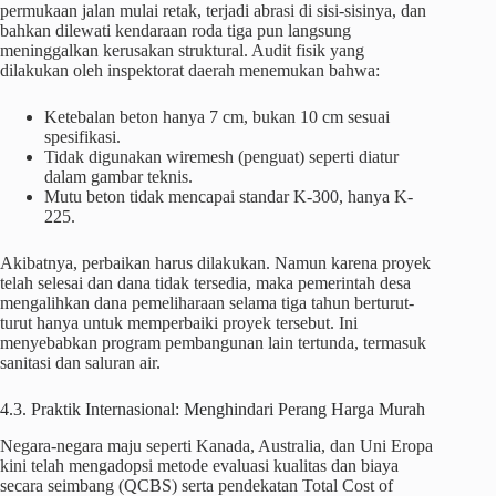
permukaan jalan mulai retak, terjadi abrasi di sisi-sisinya, dan
bahkan dilewati kendaraan roda tiga pun langsung
meninggalkan kerusakan struktural. Audit fisik yang
dilakukan oleh inspektorat daerah menemukan bahwa:
Ketebalan beton hanya 7 cm, bukan 10 cm sesuai
spesifikasi.
Tidak digunakan wiremesh (penguat) seperti diatur
dalam gambar teknis.
Mutu beton tidak mencapai standar K-300, hanya K-
225.
Akibatnya, perbaikan harus dilakukan. Namun karena proyek
telah selesai dan dana tidak tersedia, maka pemerintah desa
mengalihkan dana pemeliharaan selama tiga tahun berturut-
turut hanya untuk memperbaiki proyek tersebut. Ini
menyebabkan program pembangunan lain tertunda, termasuk
sanitasi dan saluran air.
4.3. Praktik Internasional: Menghindari Perang Harga Murah
Negara-negara maju seperti Kanada, Australia, dan Uni Eropa
kini telah mengadopsi metode evaluasi kualitas dan biaya
secara seimbang (QCBS) serta pendekatan Total Cost of