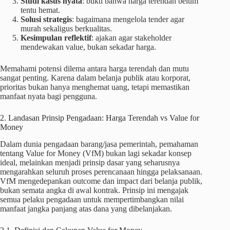
Studi kasus nyata
: bukti bahwa harga terendah belum
tentu hemat.
Solusi strategis
: bagaimana mengelola tender agar
murah sekaligus berkualitas.
Kesimpulan reflektif
: ajakan agar stakeholder
mendewakan value, bukan sekadar harga.
Memahami potensi dilema antara harga terendah dan mutu
sangat penting. Karena dalam belanja publik atau korporat,
prioritas bukan hanya menghemat uang, tetapi memastikan
manfaat nyata bagi pengguna.
2. Landasan Prinsip Pengadaan: Harga Terendah vs Value for
Money
Dalam dunia pengadaan barang/jasa pemerintah, pemahaman
tentang Value for Money (VfM) bukan lagi sekadar konsep
ideal, melainkan menjadi prinsip dasar yang seharusnya
mengarahkan seluruh proses perencanaan hingga pelaksanaan.
VfM mengedepankan outcome dan impact dari belanja publik,
bukan semata angka di awal kontrak. Prinsip ini mengajak
semua pelaku pengadaan untuk mempertimbangkan nilai
manfaat jangka panjang atas dana yang dibelanjakan.