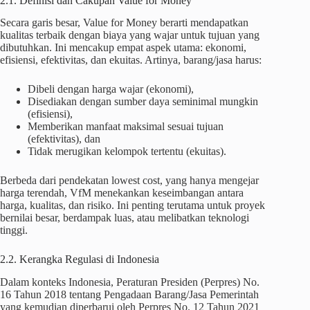
2.1. Definisi dan Cakupan Value for Money
Secara garis besar, Value for Money berarti mendapatkan
kualitas terbaik dengan biaya yang wajar untuk tujuan yang
dibutuhkan. Ini mencakup empat aspek utama: ekonomi,
efisiensi, efektivitas, dan ekuitas. Artinya, barang/jasa harus:
Dibeli dengan harga wajar (ekonomi),
Disediakan dengan sumber daya seminimal mungkin
(efisiensi),
Memberikan manfaat maksimal sesuai tujuan
(efektivitas), dan
Tidak merugikan kelompok tertentu (ekuitas).
Berbeda dari pendekatan lowest cost, yang hanya mengejar
harga terendah, VfM menekankan keseimbangan antara
harga, kualitas, dan risiko. Ini penting terutama untuk proyek
bernilai besar, berdampak luas, atau melibatkan teknologi
tinggi.
2.2. Kerangka Regulasi di Indonesia
Dalam konteks Indonesia, Peraturan Presiden (Perpres) No.
16 Tahun 2018 tentang Pengadaan Barang/Jasa Pemerintah
yang kemudian diperbarui oleh Perpres No. 12 Tahun 2021