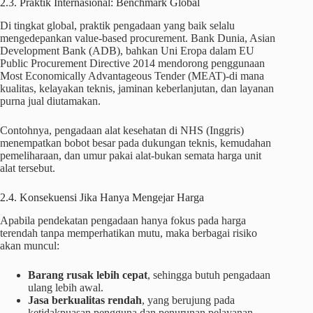
2.3. Praktik Internasional: Benchmark Global
Di tingkat global, praktik pengadaan yang baik selalu
mengedepankan value-based procurement. Bank Dunia, Asian
Development Bank (ADB), bahkan Uni Eropa dalam EU
Public Procurement Directive 2014 mendorong penggunaan
Most Economically Advantageous Tender (MEAT)-di mana
kualitas, kelayakan teknis, jaminan keberlanjutan, dan layanan
purna jual diutamakan.
Contohnya, pengadaan alat kesehatan di NHS (Inggris)
menempatkan bobot besar pada dukungan teknis, kemudahan
pemeliharaan, dan umur pakai alat-bukan semata harga unit
alat tersebut.
2.4. Konsekuensi Jika Hanya Mengejar Harga
Apabila pendekatan pengadaan hanya fokus pada harga
terendah tanpa memperhatikan mutu, maka berbagai risiko
akan muncul:
Barang rusak lebih cepat
, sehingga butuh pengadaan
ulang lebih awal.
Jasa berkualitas rendah
, yang berujung pada
ketidakpuasan pengguna dan penurunan pelayanan