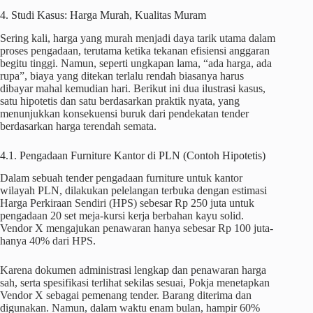
4. Studi Kasus: Harga Murah, Kualitas Muram
Sering kali, harga yang murah menjadi daya tarik utama dalam
proses pengadaan, terutama ketika tekanan efisiensi anggaran
begitu tinggi. Namun, seperti ungkapan lama, “ada harga, ada
rupa”, biaya yang ditekan terlalu rendah biasanya harus
dibayar mahal kemudian hari. Berikut ini dua ilustrasi kasus,
satu hipotetis dan satu berdasarkan praktik nyata, yang
menunjukkan konsekuensi buruk dari pendekatan tender
berdasarkan harga terendah semata.
4.1. Pengadaan Furniture Kantor di PLN (Contoh Hipotetis)
Dalam sebuah tender pengadaan furniture untuk kantor
wilayah PLN, dilakukan pelelangan terbuka dengan estimasi
Harga Perkiraan Sendiri (HPS) sebesar Rp 250 juta untuk
pengadaan 20 set meja-kursi kerja berbahan kayu solid.
Vendor X mengajukan penawaran hanya sebesar Rp 100 juta-
hanya 40% dari HPS.
Karena dokumen administrasi lengkap dan penawaran harga
sah, serta spesifikasi terlihat sekilas sesuai, Pokja menetapkan
Vendor X sebagai pemenang tender. Barang diterima dan
digunakan. Namun, dalam waktu enam bulan, hampir 60%