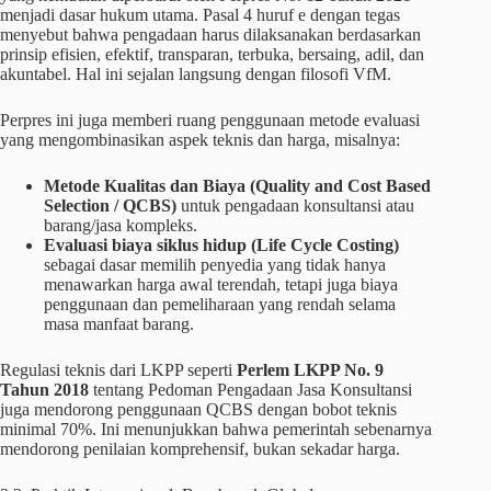
menjadi dasar hukum utama. Pasal 4 huruf e dengan tegas
menyebut bahwa pengadaan harus dilaksanakan berdasarkan
prinsip efisien, efektif, transparan, terbuka, bersaing, adil, dan
akuntabel. Hal ini sejalan langsung dengan filosofi VfM.
Perpres ini juga memberi ruang penggunaan metode evaluasi
yang mengombinasikan aspek teknis dan harga, misalnya:
Metode Kualitas dan Biaya (Quality and Cost Based
Selection / QCBS)
untuk pengadaan konsultansi atau
barang/jasa kompleks.
Evaluasi biaya siklus hidup (Life Cycle Costing)
sebagai dasar memilih penyedia yang tidak hanya
menawarkan harga awal terendah, tetapi juga biaya
penggunaan dan pemeliharaan yang rendah selama
masa manfaat barang.
Regulasi teknis dari LKPP seperti
Perlem LKPP No. 9
Tahun 2018
tentang Pedoman Pengadaan Jasa Konsultansi
juga mendorong penggunaan QCBS dengan bobot teknis
minimal 70%. Ini menunjukkan bahwa pemerintah sebenarnya
mendorong penilaian komprehensif, bukan sekadar harga.