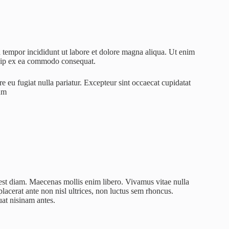
d tempor incididunt ut labore et dolore magna aliqua. Ut enim
iquip ex ea commodo consequat.
re eu fugiat nulla pariatur. Excepteur sint occaecat cupidatat
rum
 est diam. Maecenas mollis enim libero. Vivamus vitae nulla
lacerat ante non nisl ultrices, non luctus sem rhoncus.
at nisinam antes.