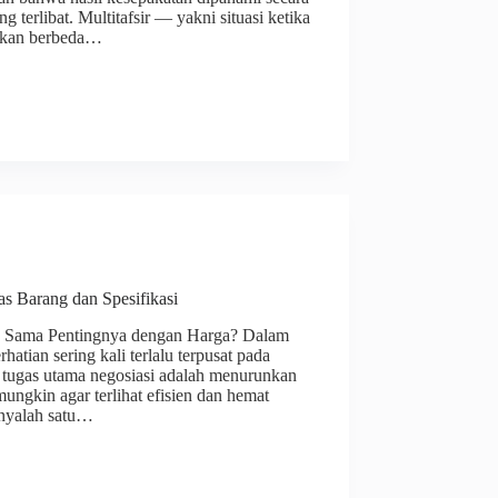
 terlibat. Multitafsir — yakni situasi ketika
tikan berbeda…
s Barang dan Spesifikasi
s Sama Pentingnya dengan Harga? Dalam
atian sering kali terlalu terpusat pada
 tugas utama negosiasi adalah menurunkan
ngkin agar terlihat efisien dan hemat
anyalah satu…