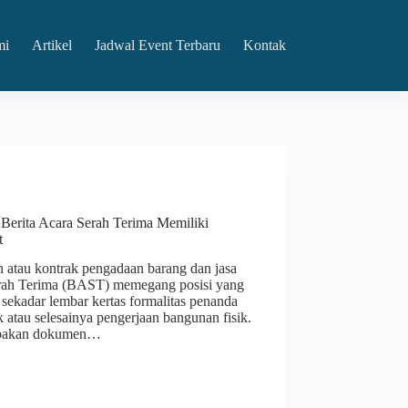
mi
Artikel
Jadwal Event Terbaru
Kontak
erita Acara Serah Terima Memiliki
t
 atau kontrak pengadaan barang dan jasa
erah Terima (BAST) memegang posisi yang
sekadar lembar kertas formalitas penanda
 atau selesainya pengerjaan bangunan fisik.
upakan dokumen…