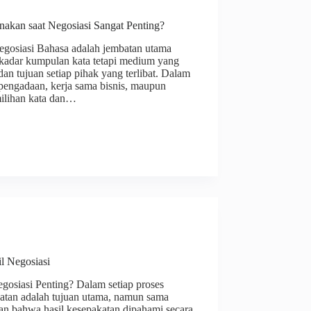
kan saat Negosiasi Sangat Penting?
gosiasi Bahasa adalah jembatan utama
ekadar kumpulan kata tetapi medium yang
 tujuan setiap pihak yang terlibat. Dalam
pengadaan, kerja sama bisnis, maupun
ilihan kata dan…
il Negosiasi
gosiasi Penting? Dalam setiap proses
katan adalah tujuan utama, namun sama
an bahwa hasil kesepakatan dipahami secara