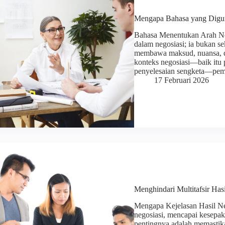
Mengapa Bahasa yang Diguna
Bahasa Menentukan Arah Ne
dalam negosiasi; ia bukan s
membawa maksud, nuansa, dan
konteks negosiasi—baik itu 
penyelesaian sengketa—pem
17 Februari 2026
Menghindari Multitafsir Has
Mengapa Kejelasan Hasil Ne
negosiasi, mencapai kesepa
pentingnya adalah memastik