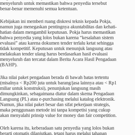
menyeluruh untuk memastikan bahwa penyedia tersebut
benar-benar memenuhi semua ketentuan.
Kebijakan ini memberi ruang diskresi teknis kepada Pokja,
namun juga menegaskan pentingnya akuntabilitas dan kehati-
hatian dalam mengambil keputusan. Pokja harus memastikan
bahwa penyedia yang lolos bukan karena “kesalahan sistem
evaluasi” atau karena dokumen tender terlalu ketat sehingga
tidak kompetitif. Keputusan untuk menunjuk langsung atau
melakukan tender ulang harus berdasarkan hasil evaluasi
menyeluruh dan tercatat dalam Berita Acara Hasil Pengadaan
(BAHP).
Jika nilai paket pengadaan berada di bawah batas tertentu
(misalnya < Rp200 juta untuk barang/jasa lainnya atau < Rp1
miliar untuk konstruksi), penunjukan langsung masih
dimungkinkan, sebagaimana diatur dalam skema Pengadaan
Langsung (PL) atau e-purchasing melalui katalog elektronik.
Namun, jika nilai paket besar dan sifat pekerjaan strategis,
maka penggunaan metode ini tanpa kompetisi yang cukup
akan menyalahi prinsip value for money dan fair competition.
Oleh karena itu, keberadaan satu penyedia yang lolos bukan
berarti otomatis dilanjutkan, tetapi harus melalui tahapan