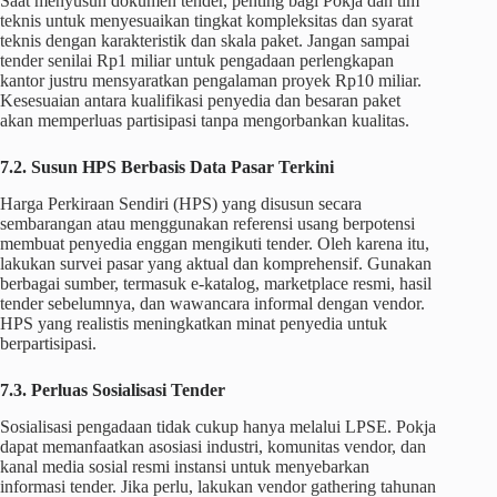
Saat menyusun dokumen tender, penting bagi Pokja dan tim
teknis untuk menyesuaikan tingkat kompleksitas dan syarat
teknis dengan karakteristik dan skala paket. Jangan sampai
tender senilai Rp1 miliar untuk pengadaan perlengkapan
kantor justru mensyaratkan pengalaman proyek Rp10 miliar.
Kesesuaian antara kualifikasi penyedia dan besaran paket
akan memperluas partisipasi tanpa mengorbankan kualitas.
7.2. Susun HPS Berbasis Data Pasar Terkini
Harga Perkiraan Sendiri (HPS) yang disusun secara
sembarangan atau menggunakan referensi usang berpotensi
membuat penyedia enggan mengikuti tender. Oleh karena itu,
lakukan survei pasar yang aktual dan komprehensif. Gunakan
berbagai sumber, termasuk e-katalog, marketplace resmi, hasil
tender sebelumnya, dan wawancara informal dengan vendor.
HPS yang realistis meningkatkan minat penyedia untuk
berpartisipasi.
7.3. Perluas Sosialisasi Tender
Sosialisasi pengadaan tidak cukup hanya melalui LPSE. Pokja
dapat memanfaatkan asosiasi industri, komunitas vendor, dan
kanal media sosial resmi instansi untuk menyebarkan
informasi tender. Jika perlu, lakukan vendor gathering tahunan