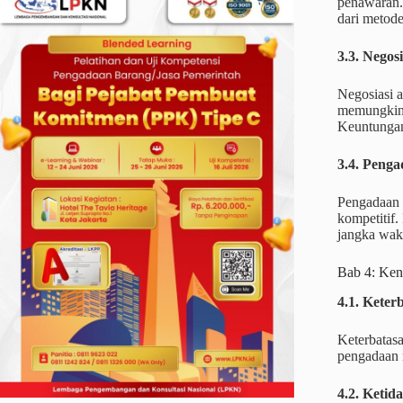
penawaran. 
dari metode
3.3. Negosi
Negosiasi a
memungkink
Keuntungan 
3.4. Peng
Pengadaan l
kompetitif.
jangka wak
Bab 4: Ken
4.1. Kete
Keterbatas
pengadaan m
4.2. Ketid