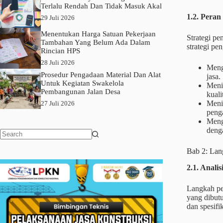
Terlalu Rendah Dan Tidak Masuk Akal
1.2. Peran
29 Juli 2026
Menentukan Harga Satuan Pekerjaan
Strategi pe
Tambahan Yang Belum Ada Dalam
strategi pe
Rincian HPS
28 Juli 2026
Meng
Prosedur Pengadaan Material Dan Alat
jasa.
Untuk Kegiatan Swakelola
Meni
Pembangunan Jalan Desa
kuali
Meni
27 Juli 2026
peng
Menge
deng
No
Bab 2: Lan
results
2.1. Anali
Langkah pe
yang dibut
dan spesifi