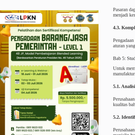
Pasaran dap
menjadi ke
4.3. Komp
Pengadaan 
aturan yan
Bab 5: Stud
Untuk membe
manufaktur
5.1. Anali
Perusahaan
kualitas ba
5.2. Identi
Perusahaan 