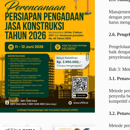
Manajemen r
dengan peng
harus menge
2.6. Peng
Pengelolaa
baik dengan
penyelesaia
Bab 3: Met
3.1. Pena
Metode pen
penyedia b
kompetitif
3.2. Pena
Metode pen