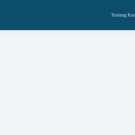
Tentang Ka
daan Yang Paling Efektif
23