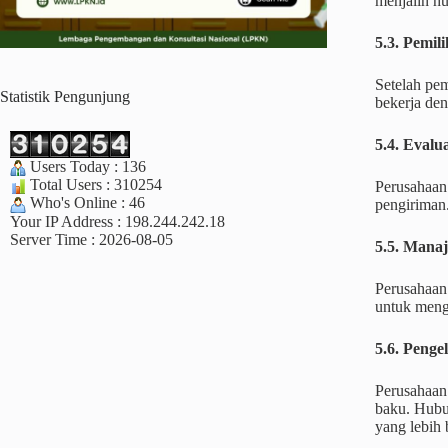
menjalin h
5.3. Pemi
Setelah pe
Statistik Pengunjung
bekerja den
5.4. Evalu
Users Today : 136
Total Users : 310254
Perusahaan 
Who's Online : 46
pengiriman
Your IP Address : 198.244.242.18
Server Time : 2026-08-05
5.5. Mana
Perusahaan 
untuk mengat
5.6. Peng
Perusahaan
baku. Hubu
yang lebih 