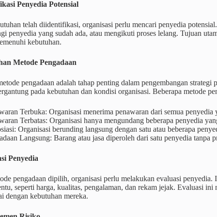
fikasi Penyedia Potensial
utuhan telah diidentifikasi, organisasi perlu mencari penyedia potensial.
i penyedia yang sudah ada, atau mengikuti proses lelang. Tujuan ut
emenuhi kebutuhan.
lihan Metode Pengadaan
metode pengadaan adalah tahap penting dalam pengembangan strategi 
 tergantung pada kebutuhan dan kondisi organisasi. Beberapa metode p
waran Terbuka: Organisasi menerima penawaran dari semua penyedia 
waran Terbatas: Organisasi hanya mengundang beberapa penyedia yang 
iasi: Organisasi berunding langsung dengan satu atau beberapa penyed
daan Langsung: Barang atau jasa diperoleh dari satu penyedia tanpa pr
asi Penyedia
ode pengadaan dipilih, organisasi perlu melakukan evaluasi penyedia. 
rtentu, seperti harga, kualitas, pengalaman, dan rekam jejak. Evaluasi 
uai dengan kebutuhan mereka.
jemen Risiko