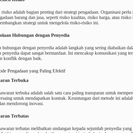
isiko adalah bagian penting dari strategi pengadaan. Organisasi perlu m
adaan barang dan jasa, seperti risiko kualitas, risiko harga, atau risi
mbangkan strategi untuk mengelola risiko-risiko ini.
elolaan Hubungan dengan Penyedia
n hubungan dengan penyedia adalah langkah yang sering diabaikan da
 penyedia dapat sangat bermanfaat. Ini mencakup komunikasi yang tera
n konflik dengan baik.
ode Pengadaan yang Paling Efektif
waran Terbuka
awaran terbuka adalah salah satu cara paling transparan untuk mempe
ersaing untuk mendapatkan kontrak. Keuntungan dari metode ini adala
 dan mendorong inovasi.
waran Terbatas
awaran terbatas melibatkan undangan kepada sejumlah penyedia yang 