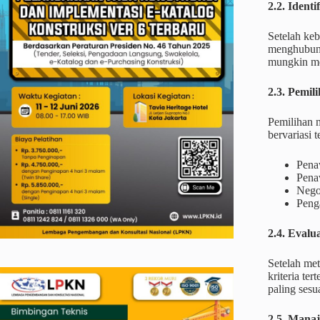
2.2. Identi
Setelah keb
menghubung
mungkin m
2.3. Pemi
Pemilihan 
bervariasi
Pena
Pena
Negos
Penga
2.4. Evalu
Setelah met
kriteria te
paling ses
2.5. Mana