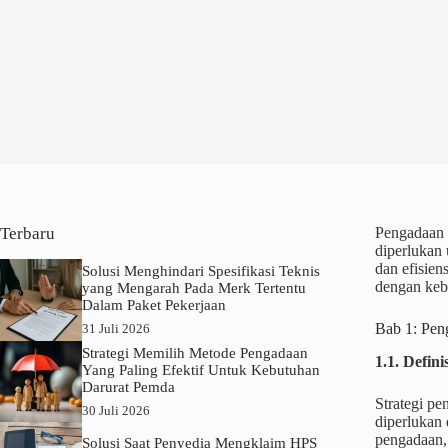
Terbaru
Pengadaan a
diperlukan 
dan efisien
Solusi Menghindari Spesifikasi Teknis
dengan kebu
yang Mengarah Pada Merk Tertentu
Dalam Paket Pekerjaan
Bab 1: Peng
31 Juli 2026
Strategi Memilih Metode Pengadaan
1.1. Defin
Yang Paling Efektif Untuk Kebutuhan
Darurat Pemda
Strategi pe
30 Juli 2026
diperlukan
pengadaan,
Solusi Saat Penyedia Mengklaim HPS