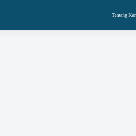
Tentang Ka
ek Konstruksi
4