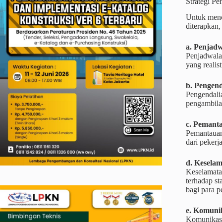
Strategi P
Untuk menc
diterapkan, 
a. Penjad
Penjadwalan
yang realis
b. Pengend
Pengendalia
pengambilan
c. Pemant
Pemantauan 
dari pekerj
d. Kesela
Keselamatan
terhadap st
bagi para p
e. Komunik
Komunikasi 