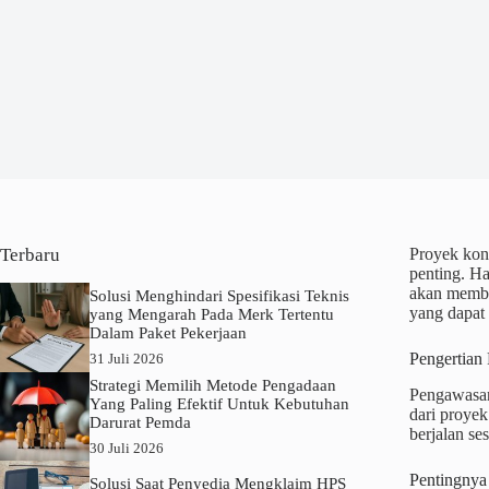
Terbaru
Proyek kons
penting. Ha
akan memba
Solusi Menghindari Spesifikasi Teknis
yang dapat
yang Mengarah Pada Merk Tertentu
Dalam Paket Pekerjaan
Pengertian
31 Juli 2026
Strategi Memilih Metode Pengadaan
Pengawasan
Yang Paling Efektif Untuk Kebutuhan
dari proye
Darurat Pemda
berjalan se
30 Juli 2026
Pentingnya
Solusi Saat Penyedia Mengklaim HPS