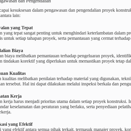
engawasan dan Pengendalian
apai kesuksesan dalam pengawasan dan pengendalian proyek konstruksi,
antara lain:
walan yang Tepat
 yang tepat sangat penting untuk menghindari keterlambatan dalam pr
tis untuk setiap tahapan proyek, serta pemantauan yang cermat terhada
alian Biaya
n biaya melibatkan pemantauan terhadap pengeluaran proyek, identifik
 tindakan korektif yang diperlukan untuk memastikan proyek tetap dal
auan Kualitas
kualitas melibatkan penilaian terhadap material yang digunakan, teknik
aan tersebut. Hal ini dapat dilakukan melalui inspeksi berkala dan pengu
matan Kerja
 kerja harus menjadi prioritas utama dalam setiap proyek konstruksi.
andar keselamatan dan peraturan yang berlaku, serta penyediaan pelati
ekerja.
asi yang Efektif
yang efektif antara semua pihak terkait, termasuk manajer proyek, kont