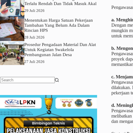
Terlalu Rendah Dan Tidak Masuk Akal
Pengawasan
29 Juli 2026
a. Menghi
Menentukan Harga Satuan Pekerjaan
Dengan mel
Tambahan Yang Belum Ada Dalam
mungkin mu
Rincian HPS
untuk memi
28 Juli 2026
Prosedur Pengadaan Material Dan Alat
b. Mengon
Untuk Kegiatan Swakelola
Pengawasan
Pembangunan Jalan Desa
proyek dapa
27 Juli 2026
memastikan
c. Menjami
Pengawasan
No
dilakukan. 
results
pekerjaan t
d. Mening
Pengawasan
melibatkan 
dan mengam