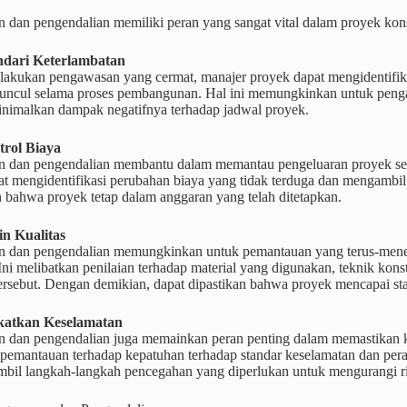
 dan pengendalian memiliki peran yang sangat vital dalam proyek kons
ndari Keterlambatan
akukan pengawasan yang cermat, manajer proyek dapat mengidentifikas
ncul selama proses pembangunan. Hal ini memungkinkan untuk pengam
nimalkan dampak negatifnya terhadap jadwal proyek.
trol Biaya
 dan pengendalian membantu dalam memantau pengeluaran proyek sec
t mengidentifikasi perubahan biaya yang tidak terduga dan mengambil 
 bahwa proyek tetap dalam anggaran yang telah ditetapkan.
n Kualitas
 dan pengendalian memungkinkan untuk pemantauan yang terus-menerus
Ini melibatkan penilaian terhadap material yang digunakan, teknik konstr
ersebut. Dengan demikian, dapat dipastikan bahwa proyek mencapai sta
katkan Keselamatan
 dan pengendalian juga memainkan peran penting dalam memastikan ke
pemantauan terhadap kepatuhan terhadap standar keselamatan dan peratu
bil langkah-langkah pencegahan yang diperlukan untuk mengurangi ri