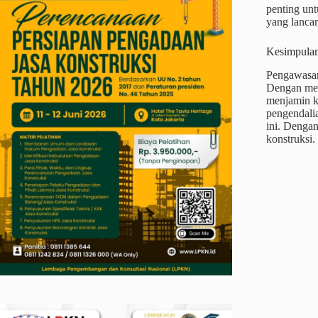
penting un
yang lancar
Kesimpula
Pengawasan
Dengan mel
menjamin ku
pengendalia
ini. Denga
konstruksi.