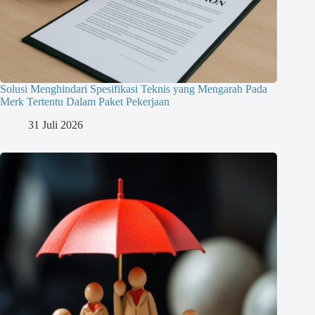
Solusi Menghindari Spesifikasi Teknis yang Mengarah Pada
Merk Tertentu Dalam Paket Pekerjaan
31 Juli 2026