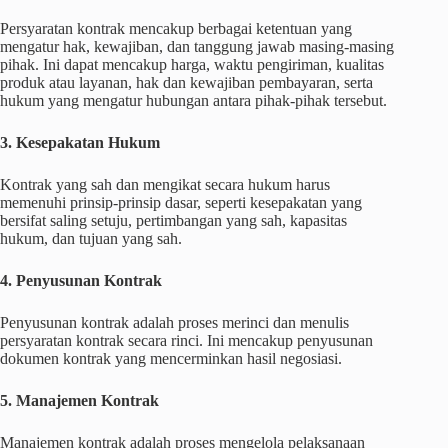
Persyaratan kontrak mencakup berbagai ketentuan yang
mengatur hak, kewajiban, dan tanggung jawab masing-masing
pihak. Ini dapat mencakup harga, waktu pengiriman, kualitas
produk atau layanan, hak dan kewajiban pembayaran, serta
hukum yang mengatur hubungan antara pihak-pihak tersebut.
3. Kesepakatan Hukum
Kontrak yang sah dan mengikat secara hukum harus
memenuhi prinsip-prinsip dasar, seperti kesepakatan yang
bersifat saling setuju, pertimbangan yang sah, kapasitas
hukum, dan tujuan yang sah.
4. Penyusunan Kontrak
Penyusunan kontrak adalah proses merinci dan menulis
persyaratan kontrak secara rinci. Ini mencakup penyusunan
dokumen kontrak yang mencerminkan hasil negosiasi.
5. Manajemen Kontrak
Manajemen kontrak adalah proses mengelola pelaksanaan