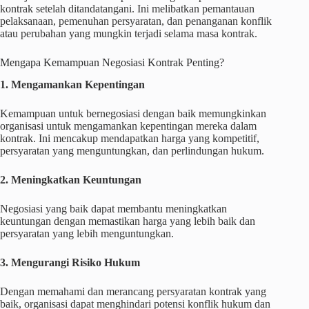
kontrak setelah ditandatangani. Ini melibatkan pemantauan
pelaksanaan, pemenuhan persyaratan, dan penanganan konflik
atau perubahan yang mungkin terjadi selama masa kontrak.
Mengapa Kemampuan Negosiasi Kontrak Penting?
1. Mengamankan Kepentingan
Kemampuan untuk bernegosiasi dengan baik memungkinkan
organisasi untuk mengamankan kepentingan mereka dalam
kontrak. Ini mencakup mendapatkan harga yang kompetitif,
persyaratan yang menguntungkan, dan perlindungan hukum.
2. Meningkatkan Keuntungan
Negosiasi yang baik dapat membantu meningkatkan
keuntungan dengan memastikan harga yang lebih baik dan
persyaratan yang lebih menguntungkan.
3. Mengurangi Risiko Hukum
Dengan memahami dan merancang persyaratan kontrak yang
baik, organisasi dapat menghindari potensi konflik hukum dan