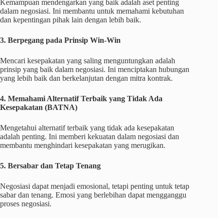
Kemampuan mendengarkan yang baik adalah aset penting
dalam negosiasi. Ini membantu untuk memahami kebutuhan
dan kepentingan pihak lain dengan lebih baik.
3. Berpegang pada Prinsip Win-Win
Mencari kesepakatan yang saling menguntungkan adalah
prinsip yang baik dalam negosiasi. Ini menciptakan hubungan
yang lebih baik dan berkelanjutan dengan mitra kontrak.
4. Memahami Alternatif Terbaik yang Tidak Ada
Kesepakatan (BATNA)
Mengetahui alternatif terbaik yang tidak ada kesepakatan
adalah penting. Ini memberi kekuatan dalam negosiasi dan
membantu menghindari kesepakatan yang merugikan.
5. Bersabar dan Tetap Tenang
Negosiasi dapat menjadi emosional, tetapi penting untuk tetap
sabar dan tenang. Emosi yang berlebihan dapat mengganggu
proses negosiasi.