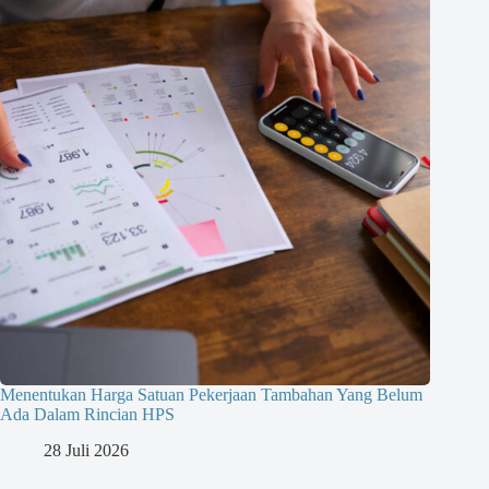
Menentukan Harga Satuan Pekerjaan Tambahan Yang Belum
Ada Dalam Rincian HPS
28 Juli 2026