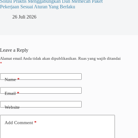
Solusi Praktis Menggabungkan Dan Memecah Paket
Pekerjaan Sesuai Aturan Yang Berlaku
26 Juli 2026
Leave a Reply
Alamat email Anda tidak akan dipublikasikan.
Ruas yang wajib ditandai
*
Name
*
Email
*
Website
Add Comment
*