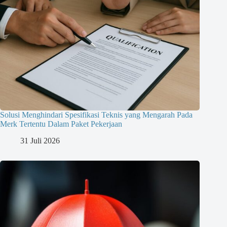
Solusi Menghindari Spesifikasi Teknis yang Mengarah Pada
Merk Tertentu Dalam Paket Pekerjaan
31 Juli 2026