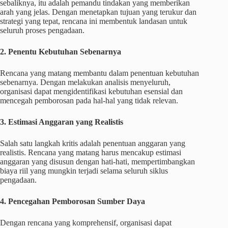
sebaliknya, itu adalah pemandu tindakan yang memberikan
arah yang jelas. Dengan menetapkan tujuan yang terukur dan
strategi yang tepat, rencana ini membentuk landasan untuk
seluruh proses pengadaan.
2. Penentu Kebutuhan Sebenarnya
Rencana yang matang membantu dalam penentuan kebutuhan
sebenarnya. Dengan melakukan analisis menyeluruh,
organisasi dapat mengidentifikasi kebutuhan esensial dan
mencegah pemborosan pada hal-hal yang tidak relevan.
3. Estimasi Anggaran yang Realistis
Salah satu langkah kritis adalah penentuan anggaran yang
realistis. Rencana yang matang harus mencakup estimasi
anggaran yang disusun dengan hati-hati, mempertimbangkan
biaya riil yang mungkin terjadi selama seluruh siklus
pengadaan.
4. Pencegahan Pemborosan Sumber Daya
Dengan rencana yang komprehensif, organisasi dapat