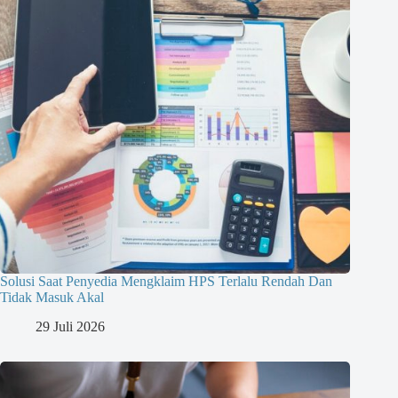
Solusi Saat Penyedia Mengklaim HPS Terlalu Rendah Dan
Tidak Masuk Akal
29 Juli 2026