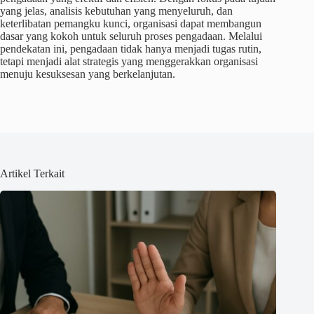
yang jelas, analisis kebutuhan yang menyeluruh, dan
keterlibatan pemangku kunci, organisasi dapat membangun
dasar yang kokoh untuk seluruh proses pengadaan. Melalui
pendekatan ini, pengadaan tidak hanya menjadi tugas rutin,
tetapi menjadi alat strategis yang menggerakkan organisasi
menuju kesuksesan yang berkelanjutan.
Artikel Terkait