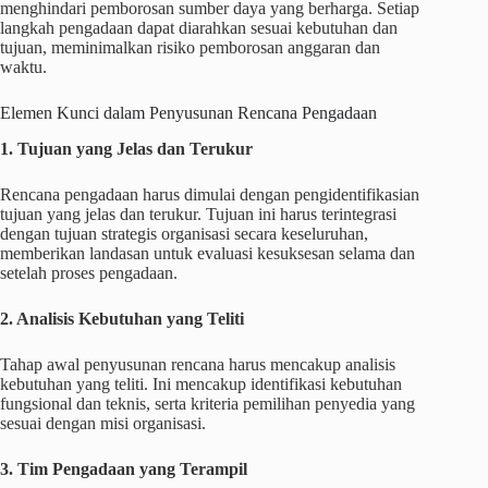
menghindari pemborosan sumber daya yang berharga. Setiap
langkah pengadaan dapat diarahkan sesuai kebutuhan dan
tujuan, meminimalkan risiko pemborosan anggaran dan
waktu.
Elemen Kunci dalam Penyusunan Rencana Pengadaan
1. Tujuan yang Jelas dan Terukur
Rencana pengadaan harus dimulai dengan pengidentifikasian
tujuan yang jelas dan terukur. Tujuan ini harus terintegrasi
dengan tujuan strategis organisasi secara keseluruhan,
memberikan landasan untuk evaluasi kesuksesan selama dan
setelah proses pengadaan.
2. Analisis Kebutuhan yang Teliti
Tahap awal penyusunan rencana harus mencakup analisis
kebutuhan yang teliti. Ini mencakup identifikasi kebutuhan
fungsional dan teknis, serta kriteria pemilihan penyedia yang
sesuai dengan misi organisasi.
3. Tim Pengadaan yang Terampil