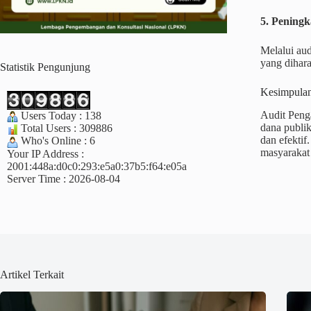
5. Pening
Melalui aud
yang dihar
Statistik Pengunjung
Kesimpula
Audit Peng
Users Today : 138
dana publik
Total Users : 309886
dan efekti
Who's Online : 6
masyarakat
Your IP Address :
2001:448a:d0c0:293:e5a0:37b5:f64:e05a
Server Time : 2026-08-04
Artikel Terkait