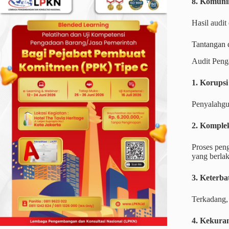
8. Komunik
Hasil audit
Tantangan 
Audit Peng
1. Korupsi
Penyalahgun
2. Komplek
Proses pen
yang berlak
3. Keterba
Terkadang,
4. Kekura