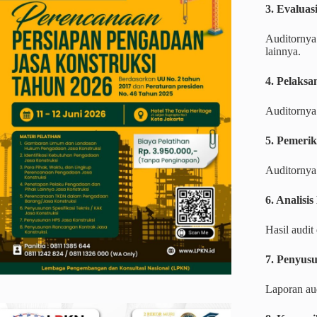
3. Evaluas
Auditornya 
lainnya.
4. Pelaksa
Auditornya
5. Pemeri
Auditornya
6. Analisis
Hasil audit 
7. Penyus
Laporan au