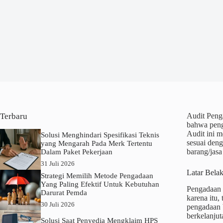
Terbaru
Audit Peng
bahwa penge
Audit ini 
Solusi Menghindari Spesifikasi Teknis
sesuai den
yang Mengarah Pada Merk Tertentu
barang/jasa
Dalam Paket Pekerjaan
31 Juli 2026
Latar Bela
Strategi Memilih Metode Pengadaan
Yang Paling Efektif Untuk Kebutuhan
Pengadaan 
Darurat Pemda
karena itu,
30 Juli 2026
pengadaan 
berkelanjut
Solusi Saat Penyedia Mengklaim HPS