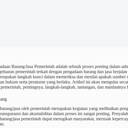
adaan Barang/Jasa Pemerintah adalah sebuah proses penting dalam admi
luaran pemerintah terkait dengan pengadaan barang dan jasa berjalan de
merupakan langkah kunci dalam memeriksa dan menilai apakah sumber d
gan hukum serta peraturan yang berlaku. Artikel ini akan mengulas se
 pemerintah, pentingnya, langkah-langkah, tantangan, dan manfaatnya 
kang
barang/jasa oleh pemerintah merupakan kegiatan yang melibatkan peng
 transparansi dan akuntabilitas dalam proses ini sangat penting. Penya
barang/jasa pemerintah dapat merugikan masyarakat, merusak keperc
an.