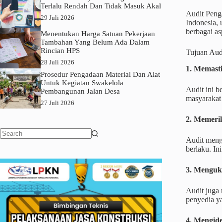
Terlalu Rendah Dan Tidak Masuk Akal
Audit Peng
29 Juli 2026
Indonesia,
berbagai as
Menentukan Harga Satuan Pekerjaan
Tambahan Yang Belum Ada Dalam
Rincian HPS
Tujuan Aud
28 Juli 2026
1. Memast
Prosedur Pengadaan Material Dan Alat
Untuk Kegiatan Swakelola
Audit ini b
Pembangunan Jalan Desa
masyarakat
27 Juli 2026
2. Memerik
Audit meng
No
berlaku. In
results
3. Menguku
Audit juga 
penyedia y
4. Mengide