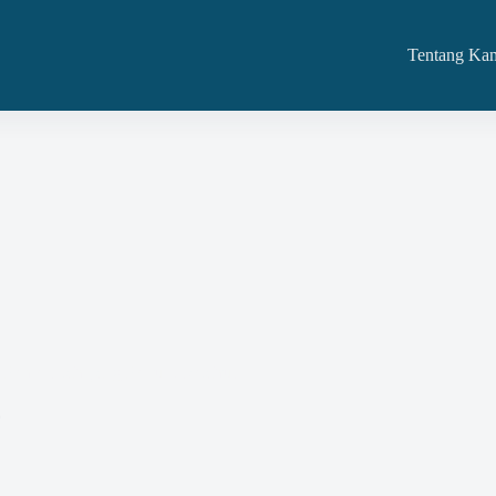
Tentang Ka
Pemerintah yang Perlu Diketahui
3