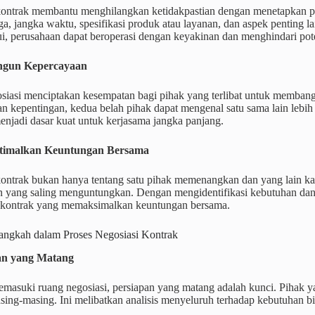
kontrak membantu menghilangkan ketidakpastian dengan menetapkan pa
ga, jangka waktu, spesifikasi produk atau layanan, dan aspek penting la
ui, perusahaan dapat beroperasi dengan keyakinan dan menghindari pot
ngun Kepercayaan
osiasi menciptakan kesempatan bagi pihak yang terlibat untuk memba
an kepentingan, kedua belah pihak dapat mengenal satu sama lain lebi
enjadi dasar kuat untuk kerjasama jangka panjang.
timalkan Keuntungan Bersama
kontrak bukan hanya tentang satu pihak memenangkan dan yang lain ka
n yang saling menguntungkan. Dengan mengidentifikasi kebutuhan dan
kontrak yang memaksimalkan keuntungan bersama.
ngkah dalam Proses Negosiasi Kontrak
pan yang Matang
asuki ruang negosiasi, persiapan yang matang adalah kunci. Pihak ya
asing-masing. Ini melibatkan analisis menyeluruh terhadap kebutuhan bi