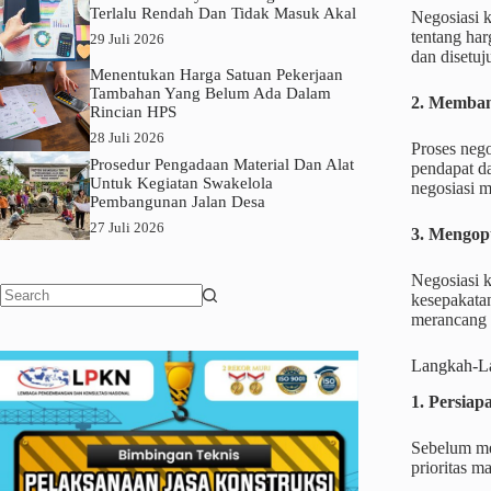
Terlalu Rendah Dan Tidak Masuk Akal
Negosiasi 
tentang har
29 Juli 2026
dan disetuj
Menentukan Harga Satuan Pekerjaan
Tambahan Yang Belum Ada Dalam
2. Memba
Rincian HPS
28 Juli 2026
Proses neg
Prosedur Pengadaan Material Dan Alat
pendapat d
Untuk Kegiatan Swakelola
negosiasi m
Pembangunan Jalan Desa
27 Juli 2026
3. Mengop
Negosiasi 
kesepakata
No
merancang 
results
Langkah-La
1. Persia
Sebelum mem
prioritas m