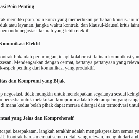
kasi Poin Penting
rak memiliki poin-poin kunci yang memerlukan perhatian khusus. Ini 
oduk atau layanan, jangka waktu kontrak, dan klausul-klausul kritis lain
emandu negosiasi ke arah yang lebih efektif.
 Komunikasi Efektif
ontrak bukanlah pertarungan, tetapi kolaborasi. Jalinan komunikasi yang
sesan. Mendengarkan dengan cermat, bertanya pertanyaan yang relevan
k-aspek penting dari komunikasi yang produktif.
ilitas dan Kompromi yang Bijak
ap negosiasi, tidak mungkin untuk mendapatkan segalanya sesuai keing
dan bersedia untuk melakukan kompromi adalah keterampilan yang sang
di mana kedua belah pihak dapat merasa dihargai dan termotivasi unt
ntasi yang Jelas dan Komprehensif
capai kesepakatan, langkah terakhir adalah mengekspresikan semua yan
if. Kontrak harus memuat semua detail yang relevan, menghindari amb