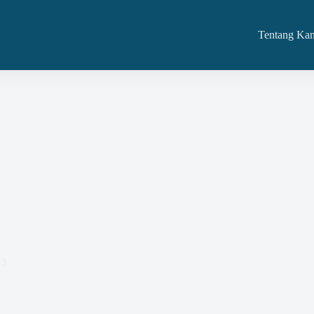
Tentang Ka
aan Barang dan Jasa
23