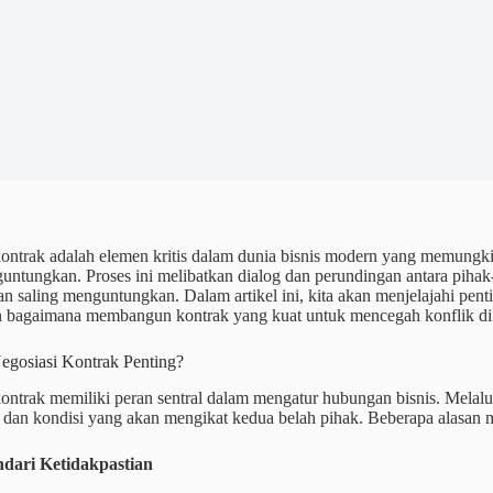
kontrak adalah elemen kritis dalam dunia bisnis modern yang memung
untungkan. Proses ini melibatkan dialog dan perundingan antara pihak
an saling menguntungkan. Dalam artikel ini, kita akan menjelajahi pen
dan bagaimana membangun kontrak yang kuat untuk mencegah konflik d
gosiasi Kontrak Penting?
ontrak memiliki peran sentral dalam mengatur hubungan bisnis. Melalu
 dan kondisi yang akan mengikat kedua belah pihak. Beberapa alasan m
ndari Ketidakpastian