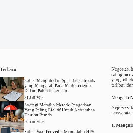
Terbaru
Negosiasi 
saling meng
yang adil d
Solusi Menghindari Spesifikasi Teknis
terlibut, 
yang Mengarah Pada Merk Tertentu
Dalam Paket Pekerjaan
Mengapa Ne
31 Juli 2026
Strategi Memilih Metode Pengadaan
Negosiasi k
Yang Paling Efektif Untuk Kebutuhan
persyaratan
Darurat Pemda
30 Juli 2026
1. Menghi
Solusi Saat Penyedia Mengklaim HPS