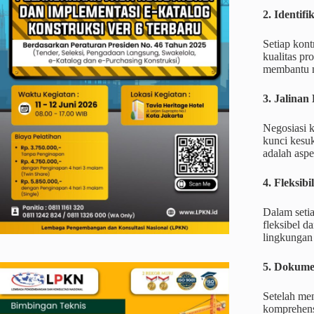
2. Identifi
Setiap kont
kualitas pr
membantu m
3. Jalinan
Negosiasi k
kunci kesuk
adalah aspe
4. Fleksib
Dalam seti
fleksibel 
lingkungan 
5. Dokume
Setelah men
komprehens