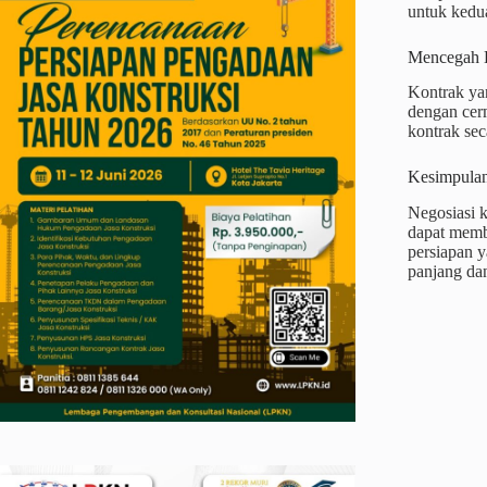
untuk kedua
Mencegah K
Kontrak ya
dengan cerm
kontrak se
Kesimpula
Negosiasi k
dapat memb
persiapan 
panjang da