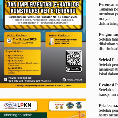
Perencana
Tahapan pe
membuat pe
masyarakat
dalam taha
Pengumu
Setelah ta
dilakukan s
diskriminati
Seleksi Pe
Setelah pen
memperhatik
lokal dalam
Evaluasi 
Setelah sel
transparan 
Pelaksana
Setelah pen
harus mema