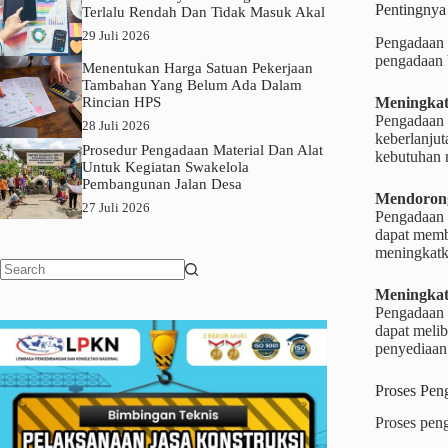
Pentingnya
Terlalu Rendah Dan Tidak Masuk Akal
29 Juli 2026
Pengadaan b
pengadaan b
Menentukan Harga Satuan Pekerjaan
Tambahan Yang Belum Ada Dalam
Meningkatk
Rincian HPS
Pengadaan 
28 Juli 2026
keberlanjut
Prosedur Pengadaan Material Dan Alat
kebutuhan 
Untuk Kegiatan Swakelola
Pembangunan Jalan Desa
Mendorong
27 Juli 2026
Pengadaan 
dapat membe
meningkatk
No
Meningkat
results
Pengadaan b
dapat melib
penyediaan
Proses Pen
Proses peng