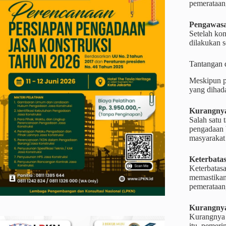
pemerataan,
Pengawas
Setelah ko
dilakukan 
Tantangan 
Meskipun p
yang dihada
Kurangnya
Salah satu
pengadaan 
masyarakat 
Keterbata
Keterbatasa
memastikan
pemerataan,
Kurangnya
Kurangnya 
itu, pemeri