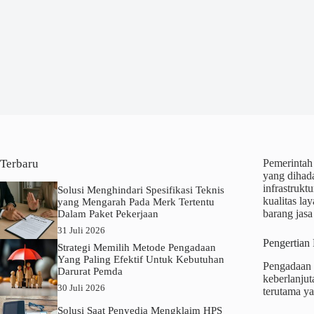
Terbaru
Pemerintah
yang dihad
infrastrukt
Solusi Menghindari Spesifikasi Teknis
kualitas la
yang Mengarah Pada Merk Tertentu
barang jasa
Dalam Paket Pekerjaan
31 Juli 2026
Pengertian
Strategi Memilih Metode Pengadaan
Yang Paling Efektif Untuk Kebutuhan
Pengadaan 
Darurat Pemda
keberlanjut
30 Juli 2026
terutama ya
Solusi Saat Penyedia Mengklaim HPS