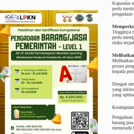
Kapasitas s
perlu menin
pengadaan 
Memperkua
Tingginya t
perlu memp
risiko terj
Melibatka
Melibatkan
proses pen
kepada pem
Dengan mel
yang inklu
yang optima
Kesimpula
Pengadaan b
barang jasa
memenuhi ke