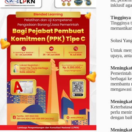
inklusif ag
Tingginya 
Tingginya t
memastikan 
Solusi Yan
Untuk meny
upaya, antar
Meningkat
Pemerintah
berbagai ke
membantu m
mengawasi 
Meningkat
Keterbatasa
perlu meni
dengan baik
Meningkatk