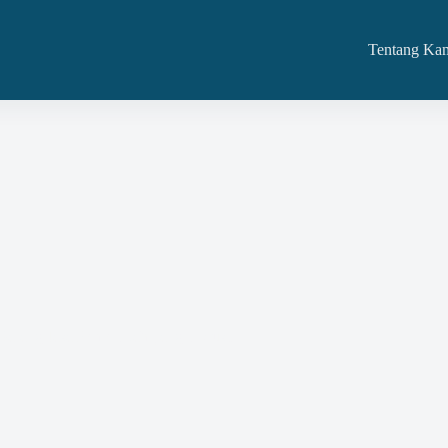
Tentang Ka
arang Jasa Pemerintah yang Inklusif