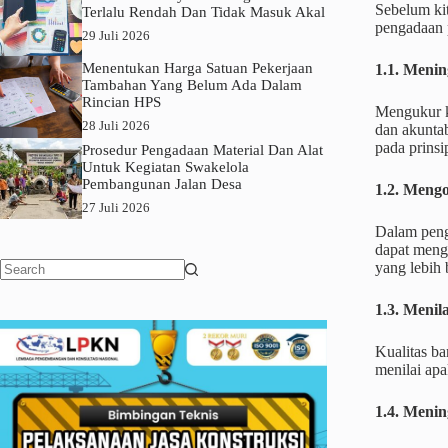
Sebelum ki
Terlalu Rendah Dan Tidak Masuk Akal
pengadaan 
29 Juli 2026
Menentukan Harga Satuan Pekerjaan
1.1. Menin
Tambahan Yang Belum Ada Dalam
Rincian HPS
Mengukur k
28 Juli 2026
dan akunta
pada prinsip
Prosedur Pengadaan Material Dan Alat
Untuk Kegiatan Swakelola
Pembangunan Jalan Desa
1.2. Meng
27 Juli 2026
Dalam peng
dapat meng
yang lebih 
No
results
1.3. Menil
Kualitas ba
menilai ap
1.4. Meni