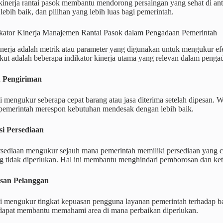
inerja rantai pasok membantu mendorong persaingan yang sehat di anta
lebih baik, dan pilihan yang lebih luas bagi pemerintah.
ikator Kinerja Manajemen Rantai Pasok dalam Pengadaan Pemerintah
inerja adalah metrik atau parameter yang digunakan untuk mengukur efe
kut adalah beberapa indikator kinerja utama yang relevan dalam penga
u Pengiriman
ni mengukur seberapa cepat barang atau jasa diterima setelah dipesan. 
emerintah merespon kebutuhan mendesak dengan lebih baik.
si Persediaan
rsediaan mengukur sejauh mana pemerintah memiliki persediaan yang 
ng tidak diperlukan. Hal ini membantu menghindari pemborosan dan ke
asan Pelanggan
ni mengukur tingkat kepuasan pengguna layanan pemerintah terhadap ba
dapat membantu memahami area di mana perbaikan diperlukan.