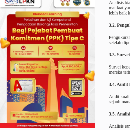
Analisis b
manfaat yan
lebih baik
3.2. Peng
Pengukuran
setelah dip
3.3. Surve
Survei kep
mereka ter
3.4. Audit 
Audit kuali
sejauh man
3.5. Anali
Analisis ra