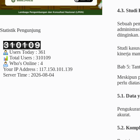
4.3. Studi
Sebuah peme
administra
Statistik Pengunjung
diinginkan.
Studi kasus
Users Today : 361
kinerja ma
Total Users : 310109
Who's Online : 4
Bab 5: Tan
Your IP Address : 117.150.101.139
Server Time : 2026-08-04
Meskipun p
perlu diatas
5.1. Data 
Pengukuran 
akurat.
5.2. Kompl