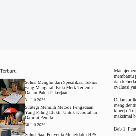
Terbaru
Manajemen r
membantu p
dan keberla
Solusi Menghindari Spesifikasi Teknis
evaluasi ya
yang Mengarah Pada Merk Tertentu
Dalam Paket Pekerjaan
Dalam arti
31 Juli 2026
mengidenti
Strategi Memilih Metode Pengadaan
kinerja. T
Yang Paling Efektif Untuk Kebutuhan
maksimal b
Darurat Pemda
30 Juli 2026
Bab 1: Pen
Solusi Saat Penyedia Mengklaim HPS