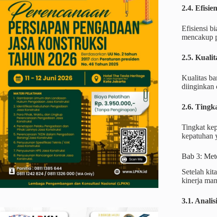
2.4. Efisie
Efisiensi b
mencakup p
2.5. Kuali
Kualitas b
diinginkan 
2.6. Ting
Tingkat ke
kepatuhan y
Bab 3: Met
Setelah ki
kinerja ma
3.1. Anali