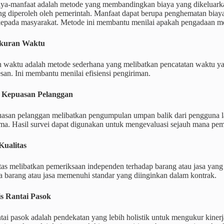
iaya-manfaat adalah metode yang membandingkan biaya yang dikeluark
g diperoleh oleh pemerintah. Manfaat dapat berupa penghematan biaya,
 kepada masyarakat. Metode ini membantu menilai apakah pengadaan me
ukuran Waktu
 waktu adalah metode sederhana yang melibatkan pencatatan waktu ya
esan. Ini membantu menilai efisiensi pengiriman.
i Kepuasan Pelanggan
uasan pelanggan melibatkan pengumpulan umpan balik dari pengguna la
ima. Hasil survei dapat digunakan untuk mengevaluasi sejauh mana p
Kualitas
tas melibatkan pemeriksaan independen terhadap barang atau jasa yang
a barang atau jasa memenuhi standar yang diinginkan dalam kontrak.
sis Rantai Pasok
ntai pasok adalah pendekatan yang lebih holistik untuk mengukur kine