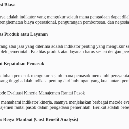
nsi Biaya
iaya adalah indikator yang mengukur sejauh mana pengadaan dapat dila
enghematan biaya operasional, pengurangan pemborosan, dan negosiasi
tas Produk atau Layanan
arang atau jasa yang diterima adalah indikator penting yang menguku
oleh pemerintah. Kualitas produk atau layanan harus sesuai dengan per
kat Kepatuhan Pemasok
patuhan pemasok mengukur sejauh mana pemasok mematuhi persyaratan
ang tinggi adalah indikasi penting dari hubungan yang kuat antara pe
ode Evaluasi Kinerja Manajemen Rantai Pasok
ta memahami indikator kinerja, saatnya menjelaskan berbagai metode e
najemen rantai pasok dalam pengadaan pemerintah. Berikut adalah be
sis Biaya-Manfaat (Cost-Benefit Analysis)