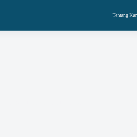
Tentang Ka
erintah: Indikator dan Metode Evaluasi