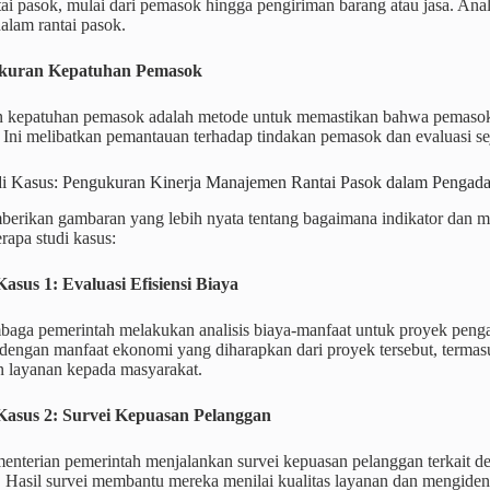
tai pasok, mulai dari pemasok hingga pengiriman barang atau jasa. Anal
alam rantai pasok.
ukuran Kepatuhan Pemasok
 kepatuhan pemasok adalah metode untuk memastikan bahwa pemasok 
 Ini melibatkan pemantauan terhadap tindakan pemasok dan evaluasi s
di Kasus: Pengukuran Kinerja Manajemen Rantai Pasok dalam Pengad
erikan gambaran yang lebih nyata tentang bagaimana indikator dan me
rapa studi kasus:
Kasus 1: Evaluasi Efisiensi Biaya
baga pemerintah melakukan analisis biaya-manfaat untuk proyek pen
dengan manfaat ekonomi yang diharapkan dari proyek tersebut, termas
n layanan kepada masyarakat.
 Kasus 2: Survei Kepuasan Pelanggan
enterian pemerintah menjalankan survei kepuasan pelanggan terkait de
 Hasil survei membantu mereka menilai kualitas layanan dan mengidenti