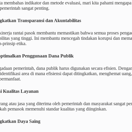
ta membahas indikator dan metode evaluasi, mari kita pahami mengapa
pemerintah sangat penting.
gkatkan Transparansi dan Akuntabilitas
inerja rantai pasok membantu memastikan bahwa semua proses pengadaa
bilitas yang tinggi. Ini membantu mencegah tindakan korupsi dan mem
-prinsip etika.
optimalkan Penggunaan Dana Publik
adaan pemerintah, dana publik harus digunakan secara efisien. Dengan
identifikasi area di mana efisiensi dapat ditingkatkan, menghemat ua
bermanfaat.
ai Kualitas Layanan
rang atau jasa yang diterima oleh pemerintah dan masyarakat sangat p
akah pemasok memenuhi standar kualitas yang diinginkan.
ngkatkan Daya Saing