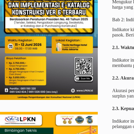
Mengukur k
harga yang 
Bab 2: Ind
Indikator k
pasok. Beri
2.1. Wakt
Indikator i
membantu p
2.2. Akura
Akurasi pe
surplus ya
2.3. Kepu
Indikator i
pelanggan 