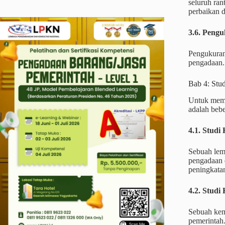
seluruh ran
perbaikan d
3.6. Peng
Pengukuran
pengadaan.
Bab 4: Stu
Untuk memb
adalah bebe
4.1. Studi 
Sebuah lem
pengadaan 
peningkata
4.2. Studi
Sebuah kem
pemerintah.