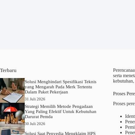
Terbaru
Perencanaan
serta menet
kebutuhan,
Solusi Menghindari Spesifikasi Teknis
yang Mengarah Pada Merk Tertentu
Dalam Paket Pekerjaan
Proses Per
31 Juli 2026
Proses pere
Strategi Memilih Metode Pengadaan
Yang Paling Efektif Untuk Kebutuhan
Iden
Darurat Pemda
Penen
30 Juli 2026
Pemi
Pene
Solusi Saat Penyedia Mengklaim HPS