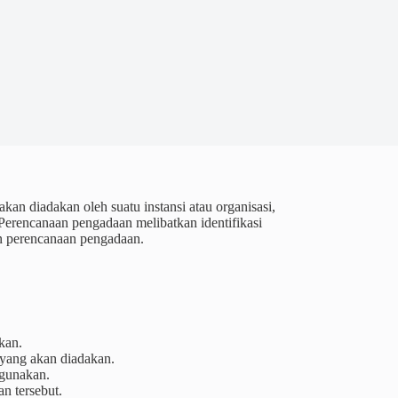
n diadakan oleh suatu instansi atau organisasi,
 Perencanaan pengadaan melibatkan identifikasi
n perencanaan pengadaan.
kan.
a yang akan diadakan.
gunakan.
n tersebut.