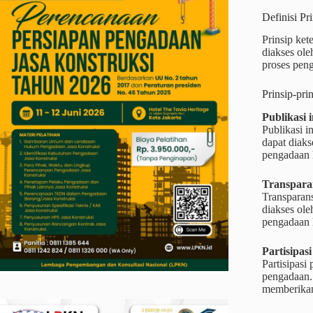
Definisi Pr
Prinsip ket
diakses ole
proses pen
Prinsip-pr
Publikasi 
Publikasi i
dapat diak
pengadaan h
Transpara
Transparans
diakses ole
pengadaan h
Partisipasi
Partisipasi
pengadaan. 
memberikan