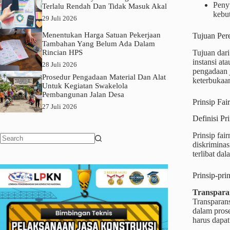
Peny
Terlalu Rendah Dan Tidak Masuk Akal
kebut
29 Juli 2026
Menentukan Harga Satuan Pekerjaan
Tujuan Per
Tambahan Yang Belum Ada Dalam
Tujuan dar
Rincian HPS
instansi at
28 Juli 2026
pengadaan j
Prosedur Pengadaan Material Dan Alat
keterbukaa
Untuk Kegiatan Swakelola
Pembangunan Jalan Desa
Prinsip Fa
27 Juli 2026
Definisi Pr
Prinsip fai
diskriminas
No
terlibat da
results
Prinsip-pr
Transpara
Transparans
dalam pros
harus dapat