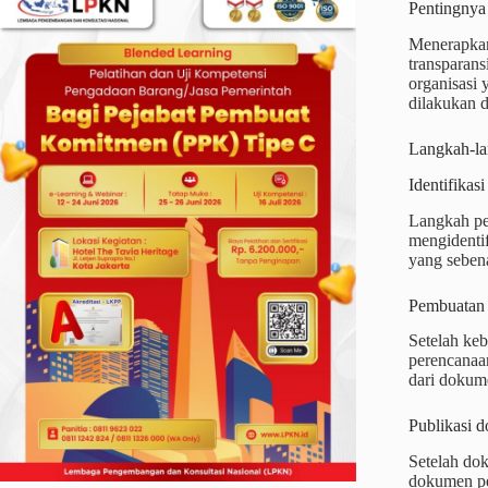
Pentingnya
Menerapkan
transparans
organisasi
dilakukan 
Langkah-la
Identifikas
Langkah pe
mengidentif
yang sebena
Pembuatan
Setelah ke
perencanaa
dari dokume
Publikasi 
Setelah do
dokumen pe