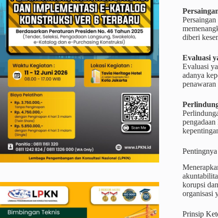
Persaingan
Persaingan
memenangka
diberi kes
Evaluasi y
Evaluasi ya
adanya kepe
penawaran h
Perlindung
Perlindunga
pengadaan h
kepentingan
Pentingnya
Menerapkan 
akuntabilit
korupsi dan
organisasi
Prinsip Ke