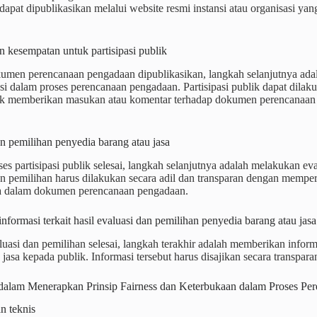
apat dipublikasikan melalui website resmi instansi atau organisasi y
 kesempatan untuk partisipasi publik
kumen perencanaan pengadaan dipublikasikan, langkah selanjutnya ad
asi dalam proses perencanaan pengadaan. Partisipasi publik dapat di
uk memberikan masukan atau komentar terhadap dokumen perencanaan p
n pemilihan penyedia barang atau jasa
ses partisipasi publik selesai, langkah selanjutnya adalah melakukan ev
n pemilihan harus dilakukan secara adil dan transparan dengan mempert
 dalam dokumen perencanaan pengadaan.
nformasi terkait hasil evaluasi dan pemilihan penyedia barang atau jasa
luasi dan pemilihan selesai, langkah terakhir adalah memberikan informa
 jasa kepada publik. Informasi tersebut harus disajikan secara transpar
dalam Menerapkan Prinsip Fairness dan Keterbukaan dalam Proses Pe
n teknis