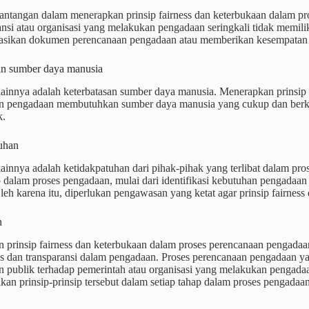
tantangan dalam menerapkan prinsip fairness dan keterbukaan dalam p
tansi atau organisasi yang melakukan pengadaan seringkali tidak memili
sikan dokumen perencanaan pengadaan atau memberikan kesempatan pa
an sumber daya manusia
ainnya adalah keterbatasan sumber daya manusia. Menerapkan prinsip 
n pengadaan membutuhkan sumber daya manusia yang cukup dan berkua
k.
uhan
ainnya adalah ketidakpatuhan dari pihak-pihak yang terlibat dalam pro
p dalam proses pengadaan, mulai dari identifikasi kebutuhan pengadaa
Oleh karena itu, diperlukan pengawasan yang ketat agar prinsip fairnes
n
 prinsip fairness dan keterbukaan dalam proses perencanaan pengadaa
as dan transparansi dalam pengadaan. Proses perencanaan pengadaan y
 publik terhadap pemerintah atau organisasi yang melakukan pengadaan.
an prinsip-prinsip tersebut dalam setiap tahap dalam proses pengadaan