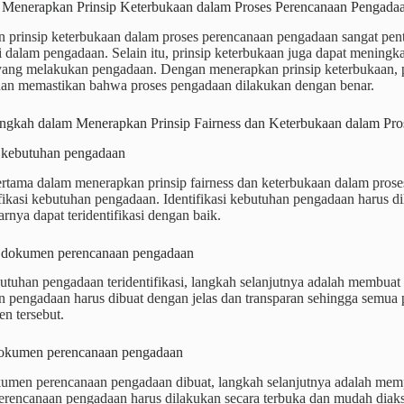
 Menerapkan Prinsip Keterbukaan dalam Proses Perencanaan Pengada
 prinsip keterbukaan dalam proses perencanaan pengadaan sangat pent
i dalam pengadaan. Selain itu, prinsip keterbukaan juga dapat meningka
 yang melakukan pengadaan. Dengan menerapkan prinsip keterbukaan, 
dan memastikan bahwa proses pengadaan dilakukan dengan benar.
ngkah dalam Menerapkan Prinsip Fairness dan Keterbukaan dalam Pr
i kebutuhan pengadaan
rtama dalam menerapkan prinsip fairness dan keterbukaan dalam pros
ikasi kebutuhan pengadaan. Identifikasi kebutuhan pengadaan harus di
rnya dapat teridentifikasi dengan baik.
 dokumen perencanaan pengadaan
butuhan pengadaan teridentifikasi, langkah selanjutnya adalah memb
n pengadaan harus dibuat dengan jelas dan transparan sehingga semua
n tersebut.
dokumen perencanaan pengadaan
kumen perencanaan pengadaan dibuat, langkah selanjutnya adalah memp
rencanaan pengadaan harus dilakukan secara terbuka dan mudah diak