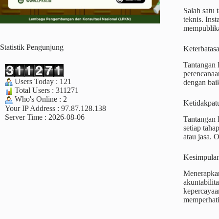
Salah satu 
teknis. Ins
mempublika
Statistik Pengunjung
Keterbatas
Tantangan l
perencanaa
Users Today : 121
dengan bai
Total Users : 311271
Who's Online : 2
Ketidakpat
Your IP Address : 97.87.128.138
Server Time : 2026-08-06
Tantangan l
setiap taha
atau jasa. 
Kesimpula
Menerapkan
akuntabilit
kepercayaan
memperhatik