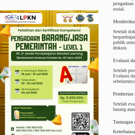
pengadaan d
sosial.
Memberikan
Setelah do
berpartisip
publik unt
diskusi.
Evaluasi da
Setelah pro
Evaluasi da
sebelumnya
Pemberian i
Setelah eva
barang atau
Tantangan 
Keterbatasa