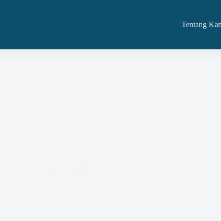
Tentang Ka
 Proses Perencanaan Pengadaan