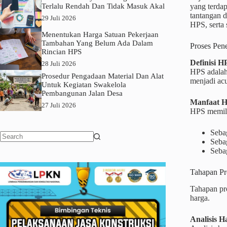
Terlalu Rendah Dan Tidak Masuk Akal
yang terdap
tantangan d
29 Juli 2026
HPS, serta 
Menentukan Harga Satuan Pekerjaan
Tambahan Yang Belum Ada Dalam
Proses Pen
Rincian HPS
Definisi H
28 Juli 2026
HPS adalah
Prosedur Pengadaan Material Dan Alat
menjadi acu
Untuk Kegiatan Swakelola
Pembangunan Jalan Desa
Manfaat 
27 Juli 2026
HPS memilik
Seba
Seba
No
Sebag
results
Tahapan P
Tahapan pro
harga.
Analisis H