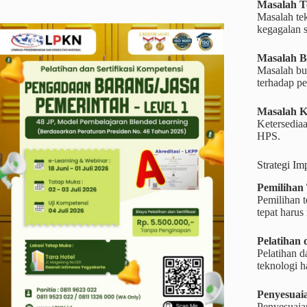
Masalah T
Masalah tek
kegagalan 
Masalah B
Masalah bud
terhadap p
Masalah K
Ketersediaa
HPS.
Strategi I
Pemilihan 
Pemilihan t
tepat haru
Pelatihan
Pelatihan 
teknologi 
Penyesuai
Penyesuaian