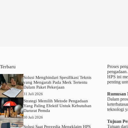
Terbaru
Proses pen
pengadaan.
HPS ini me
Solusi Menghindari Spesifikasi Teknis
penting un
yang Mengarah Pada Merk Tertentu
Dalam Paket Pekerjaan
Rumusan 
31 Juli 2026
Dalam pros
Strategi Memilih Metode Pengadaan
keterbatasa
Yang Paling Efektif Untuk Kebutuhan
teknologi y
Darurat Pemda
30 Juli 2026
Tujuan Pe
Tujuan dari
Solusi Saat Penyedia Mengklaim HPS