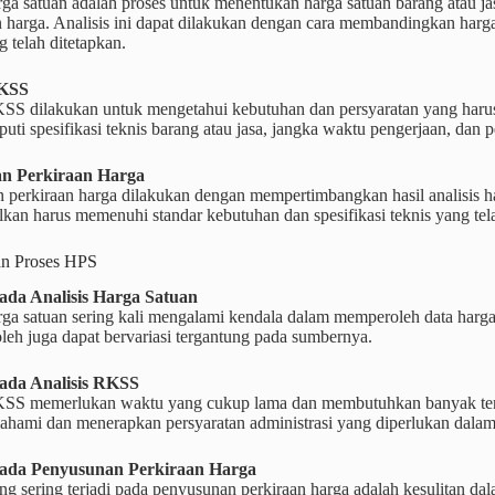
rga satuan adalah proses untuk menentukan harga satuan barang atau 
n harga. Analisis ini dapat dilakukan dengan cara membandingkan har
g telah ditetapkan.
RKSS
KSS dilakukan untuk mengetahui kebutuhan dan persyaratan yang harus
ti spesifikasi teknis barang atau jasa, jangka waktu pengerjaan, dan pe
n Perkiraan Harga
 perkiraan harga dilakukan dengan mempertimbangkan hasil analisis ha
lkan harus memenuhi standar kebutuhan dan spesifikasi teknis yang tel
an Proses HPS
ada Analisis Harga Satuan
rga satuan sering kali mengalami kendala dalam memperoleh data harga y
leh juga dapat bervariasi tergantung pada sumbernya.
ada Analisis RKSS
SS memerlukan waktu yang cukup lama dan membutuhkan banyak tenaga k
hami dan menerapkan persyaratan administrasi yang diperlukan dal
ada Penyusunan Perkiraan Harga
g sering terjadi pada penyusunan perkiraan harga adalah kesulitan da