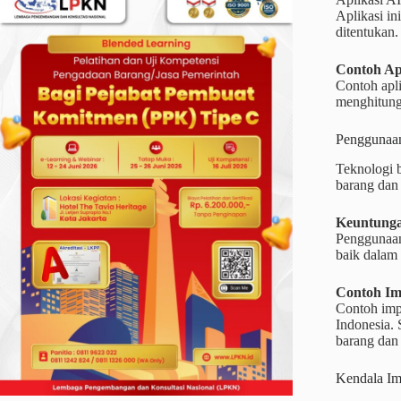
Aplikasi in
ditentukan.
Contoh Apl
Contoh apl
menghitung 
Penggunaan
Teknologi 
barang dan 
Keuntunga
Penggunaan
baik dalam
Contoh Im
Contoh imp
Indonesia.
barang dan 
Kendala Im