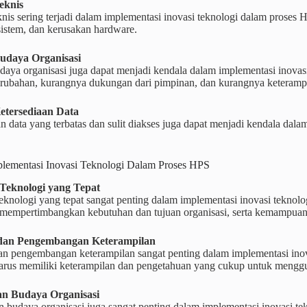
eknis
nis sering terjadi dalam implementasi inovasi teknologi dalam proses HP
sistem, dan kerusakan hardware.
udaya Organisasi
aya organisasi juga dapat menjadi kendala dalam implementasi inovasi 
erubahan, kurangnya dukungan dari pimpinan, dan kurangnya keteramp
etersediaan Data
n data yang terbatas dan sulit diakses juga dapat menjadi kendala dala
mplementasi Inovasi Teknologi Dalam Proses HPS
Teknologi yang Tepat
eknologi yang tepat sangat penting dalam implementasi inovasi teknol
s mempertimbangkan kebutuhan dan tujuan organisasi, serta kemampuan
 dan Pengembangan Keterampilan
dan pengembangan keterampilan sangat penting dalam implementasi ino
harus memiliki keterampilan dan pengetahuan yang cukup untuk menggun
an Budaya Organisasi
 budaya organisasi juga sangat penting dalam implementasi inovasi t