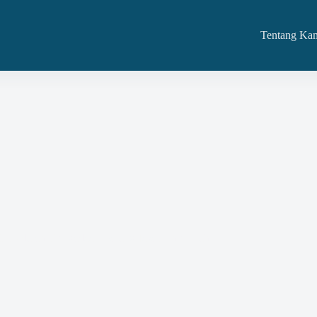
Tentang Ka
(HPS) dalam Pengadaan Barang Jasa Pemerintah.