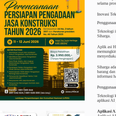
selama pros
Inovasi Te
Penggunaan
Teknologi 
Siharga.
Aplik asi H
memungkink
menyediakan
Siharga ada
barang dan
informasi h
Penggunaan 
Teknologi 
aplikasi AI
Aplikasi A
Aplikasi A