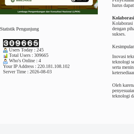
harus dapa
Kolaborasi
Kolaborasi 
dengan piha
Statistik Pengunjung
sukses.
Kesimpula
Users Today : 245
Total Users : 309665
Inovasi te
Who's Online : 4
teknologi 
Your IP Address : 220.181.108.102
serta menin
Server Time : 2026-08-03
ketersedia
Oleh karena
penyesuaian
teknologi 