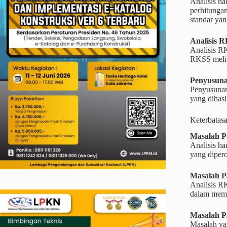
Analisis ha
perhitunga
standar yan
Analisis 
Analisis R
RKSS melipu
Penyusuna
Penyusunan
yang dihasi
Keterbatas
Masalah P
Analisis ha
yang dipero
Masalah P
Analisis RK
dalam mema
Masalah P
Masalah yan