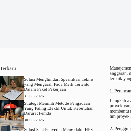
Terbaru
Manajemen p
anggaran, d
terbaik ya
Solusi Menghindari Spesifikasi Teknis
yang Mengarah Pada Merk Tertentu
Dalam Paket Pekerjaan
1. Perenca
31 Juli 2026
Langkah aw
Strategi Memilih Metode Pengadaan
proyek yang
Yang Paling Efektif Untuk Kebutuhan
membantu m
Darurat Pemda
tim proyek.
30 Juli 2026
2. Penggun
Solusi Saat Penyedia Mengklaim HPS