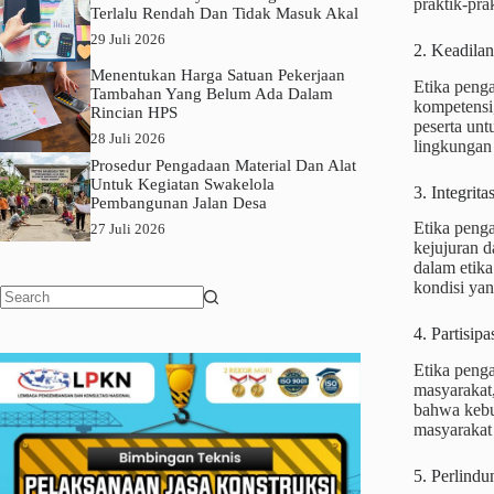
praktik-pra
Terlalu Rendah Dan Tidak Masuk Akal
29 Juli 2026
2. Keadila
Menentukan Harga Satuan Pekerjaan
Etika penga
Tambahan Yang Belum Ada Dalam
kompetensi
Rincian HPS
peserta unt
28 Juli 2026
lingkungan
Prosedur Pengadaan Material Dan Alat
Untuk Kegiatan Swakelola
3. Integri
Pembangunan Jalan Desa
Etika penga
27 Juli 2026
kejujuran 
dalam etik
kondisi ya
No
4. Partisi
results
Etika peng
masyarakat
bahwa kebu
masyarakat 
5. Perlind