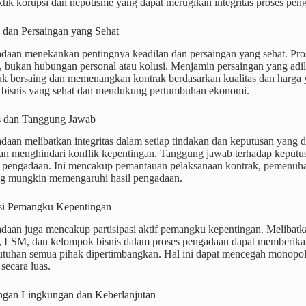
ktik korupsi dan nepotisme yang dapat merugikan integritas proses pen
n dan Persaingan yang Sehat
daan menekankan pentingnya keadilan dan persaingan yang sehat. Prose
, bukan hubungan personal atau kolusi. Menjamin persaingan yang adi
uk bersaing dan memenangkan kontrak berdasarkan kualitas dan harga y
 bisnis yang sehat dan mendukung pertumbuhan ekonomi.
tas dan Tanggung Jawab
daan melibatkan integritas dalam setiap tindakan dan keputusan yang d
dan menghindari konflik kepentingan. Tanggung jawab terhadap keputus
a pengadaan. Ini mencakup pemantauan pelaksanaan kontrak, pemenuha
ng mungkin memengaruhi hasil pengadaan.
pasi Pemangku Kepentingan
adaan juga mencakup partisipasi aktif pemangku kepentingan. Melibatk
, LSM, dan kelompok bisnis dalam proses pengadaan dapat memberika
tuhan semua pihak dipertimbangkan. Hal ini dapat mencegah monopoli
secara luas.
ungan Lingkungan dan Keberlanjutan