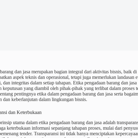
arang dan jasa merupakan bagian integral dari aktivitas bisnis, baik di
atkan aspek teknis dan operasional, tetapi juga memerlukan landasan 
i, dan integritas dalam setiap tahapan. Etika pengadaan barang dan ja
n keputusan yang diambil oleh pihak-pihak yang terlibat dalam proses t
entang pentingnya etika dalam pengadaan barang dan jasa serta bag
 dan keberlanjutan dalam lingkungan bisnis.
ransi dan Keterbukaan
prinsip utama dalam etika pengadaan barang dan jasa adalah transparan
ga keterbukaan informasi sepanjang tahapan proses, mulai dari penyu
emenang tender. Transparansi ini tidak hanya menciptakan kepercayaan 