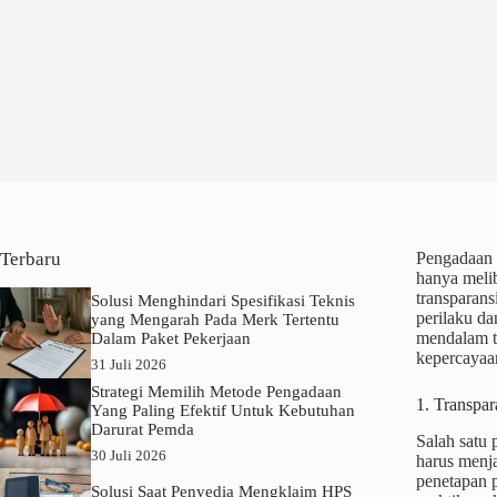
Terbaru
Pengadaan b
hanya melib
transparans
Solusi Menghindari Spesifikasi Teknis
perilaku da
yang Mengarah Pada Merk Tertentu
mendalam t
Dalam Paket Pekerjaan
kepercayaan
31 Juli 2026
Strategi Memilih Metode Pengadaan
1. Transpa
Yang Paling Efektif Untuk Kebutuhan
Darurat Pemda
Salah satu 
30 Juli 2026
harus menja
penetapan p
Solusi Saat Penyedia Mengklaim HPS