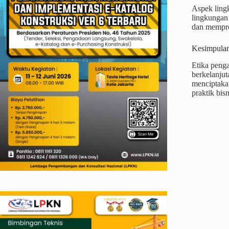
Aspek ling
lingkungan 
dan mempro
Kesimpula
Etika penga
berkelanjut
menciptakan
praktik bis