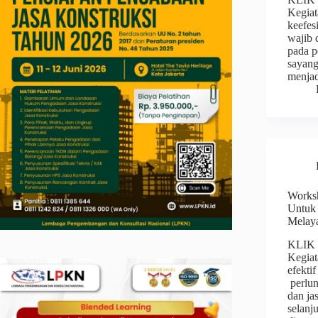
Kegiat
keefes
wajib 
pada p
sayang
menja
Worksh
Untuk
Melay
KLIK
Kegiat
efekti
perlun
dan ja
selanj