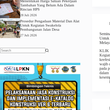
Menentukan Harga Satuan Pekerjaan
Tambahan Yang Belum Ada Dalam
Rincian HPS
28 Juli 2026
Prosedur Pengadaan Material Dan Alat
Untuk Kegiatan Swakelola
Pembangunan Jalan Desa
Semina
27 Juli 2026
Untuk
Melaya
KLIK
No
Kegiat
results
keefes
wajib 
pada p
dalam 
kesem