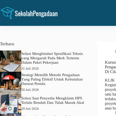
Skip
to
content
Terbaru
Solusi Menghindari Spesifikasi Teknis
yang Mengarah Pada Merk Tertentu
Kursus
Dalam Paket Pekerjaan
Penga
31 Juli 2026
Di Cil
Strategi Memilih Metode Pengadaan
Yang Paling Efektif Untuk Kebutuhan
KLIK
Darurat Pemda
Kegiat
proyek
30 Juli 2026
satu h
Solusi Saat Penyedia Mengklaim HPS
terlak
Terlalu Rendah Dan Tidak Masuk Akal
proyek
atau 
29 Juli 2026