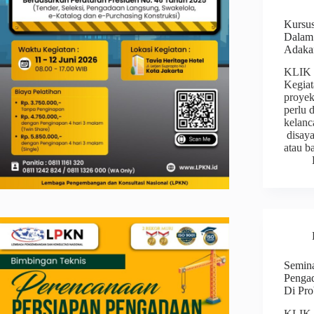
Kursus
Dalam 
Adakan
KLIK
Kegiat
proyek
perlu 
kelanc
disaya
atau b
Semina
Pengad
Di Pr
KLIK