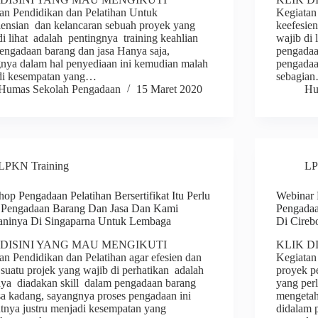
an Pendidikan dan Pelatihan Untuk
Kegiatan
iensian dan kelancaran sebuah proyek yang
keefesie
di lihat adalah pentingnya training keahlian
wajib di 
engadaan barang dan jasa Hanya saja,
pengadaa
nya dalam hal penyediaan ini kemudian malah
pengadaan
di kesempatan yang…
sebagia
Humas Sekolah Pengadaan
15 Maret 2020
Hu
LPKN Training
LP
op Pengadaan Pelatihan Bersertifikat Itu Perlu
Webinar 
 Pengadaan Barang Dan Jasa Dan Kami
Pengadaa
aninya Di Singaparna Untuk Lembaga
Di Cireb
 DISINI YANG MAU MENGIKUTI
KLIK D
an Pendidikan dan Pelatihan agar efesien dan
Kegiatan
f suatu projek yang wajib di perhatikan adalah
proyek p
ya diadakan skill dalam pengadaan barang
yang per
sa kadang, sayangnya proses pengadaan ini
mengetahu
utnya justru menjadi kesempatan yang
didalam 