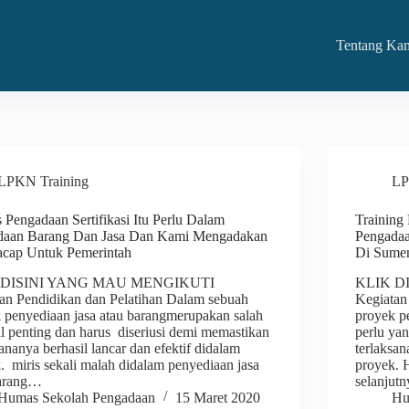
Tentang Ka
LPKN Training
LP
 Pengadaan Sertifikasi Itu Perlu Dalam
Training 
daan Barang Dan Jasa Dan Kami Mengadakan
Pengadaa
acap Untuk Pemerintah
Di Sumen
 DISINI YANG MAU MENGIKUTI
KLIK D
an Pendidikan dan Pelatihan Dalam sebuah
Kegiatan
 penyediaan jasa atau barangmerupakan salah
proyek p
al penting dan harus diseriusi demi memastikan
perlu ya
sananya berhasil lancar dan efektif didalam
terlaksan
. miris sekali malah didalam penyediaan jasa
proyek. 
barang…
selanjut
Humas Sekolah Pengadaan
15 Maret 2020
Hu