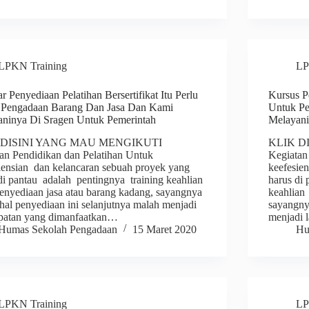
LPKN Training
LP
r Penyediaan Pelatihan Bersertifikat Itu Perlu
Kursus Pe
 Pengadaan Barang Dan Jasa Dan Kami
Untuk Pe
ninya Di Sragen Untuk Pemerintah
Melayan
 DISINI YANG MAU MENGIKUTI
KLIK D
an Pendidikan dan Pelatihan Untuk
Kegiatan
iensian dan kelancaran sebuah proyek yang
keefesie
di pantau adalah pentingnya training keahlian
harus di
enyediaan jasa atau barang kadang, sayangnya
keahlian
hal penyediaan ini selanjutnya malah menjadi
sayangny
patan yang dimanfaatkan…
menjadi 
Humas Sekolah Pengadaan
15 Maret 2020
Hu
LPKN Training
LP