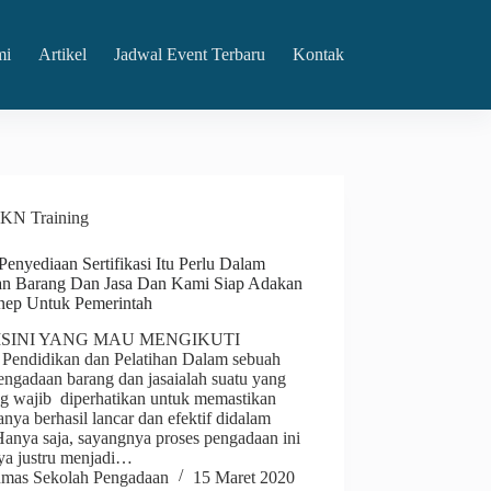
mi
Artikel
Jadwal Event Terbaru
Kontak
KN Training
Penyediaan Sertifikasi Itu Perlu Dalam
n Barang Dan Jasa Dan Kami Siap Adakan
ep Untuk Pemerintah
ISINI YANG MAU MENGIKUTI
 Pendidikan dan Pelatihan Dalam sebuah
engadaan barang dan jasaialah suatu yang
ng wajib diperhatikan untuk memastikan
anya berhasil lancar dan efektif didalam
Hanya saja, sayangnya proses pengadaan ini
nya justru menjadi…
mas Sekolah Pengadaan
15 Maret 2020