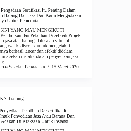
 Pengadaan Sertifikasi Itu Penting Dalam
an Barang Dan Jasa Dan Kami Mengadakan
aya Untuk Pemerintah
ISINI YANG MAU MENGIKUTI
 Pendidikan dan Pelatihan Di sebuah Projek
n jasa atau barangialah salah satu hal
yang wajib diseriusi untuk mengetahui
anya berhasil lancar dan efektif didalam
miris sekali malah didalam penyediaan jasa
rang…
mas Sekolah Pengadaan
15 Maret 2020
KN Training
Penyediaan Pelatihan Bersertifikat Itu
Untuk Penyediaan Jasa Atau Barang Dan
p Adakan Di Kraksaan Untuk Instansi
ISINI YANG MAU MENGIKUTI