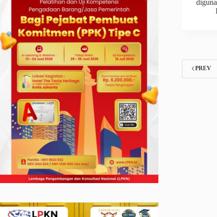
digun
PREV