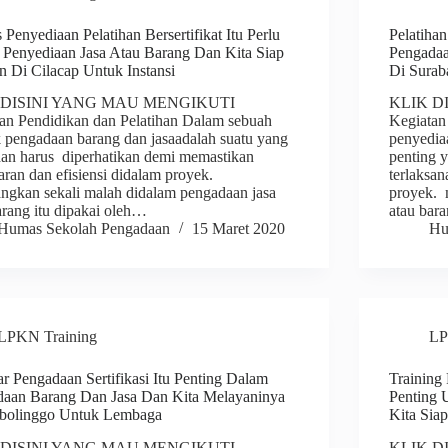
 Penyediaan Pelatihan Bersertifikat Itu Perlu
Pelatihan
Penyediaan Jasa Atau Barang Dan Kita Siap
Pengada
 Di Cilacap Untuk Instansi
Di Surab
 DISINI YANG MAU MENGIKUTI
KLIK D
an Pendidikan dan Pelatihan Dalam sebuah
Kegiatan
 pengadaan barang dan jasaadalah suatu yang
penyediaa
dan harus diperhatikan demi memastikan
penting 
aran dan efisiensi didalam proyek.
terlaksan
ngkan sekali malah didalam pengadaan jasa
proyek. 
arang itu dipakai oleh…
atau ba
Humas Sekolah Pengadaan
15 Maret 2020
Hu
LPKN Training
LP
r Pengadaan Sertifikasi Itu Penting Dalam
Training 
aan Barang Dan Jasa Dan Kita Melayaninya
Penting 
obolinggo Untuk Lembaga
Kita Sia
 DISINI YANG MAU MENGIKUTI
KLIK D