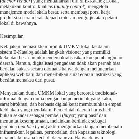
(
anchor vendor
) yang mendaftarkan diri di E-Katalog Lokal,
melakukan kontrol kualitas (
quality control
), mengelola
manajemen modal skala besar, serta membagi porsi kerja
produksi secara merata kepada ratusan pengrajin atau petani
lokal di bawahnya.
Kesimpulan
Kebijakan memasukkan produk UMKM lokal ke dalam
sistem E-Katalog adalah langkah visioner yang memiliki
kekuatan besar untuk mendemokratisasikan kue pembangunan
daerah. Namun, digitalisasi pengadaan tidak akan pernah bisa
berjalan sukses secara otomatis hanya dengan meluncurkan
aplikasi web baru dan menerbitkan surat edaran instruksi yang
bersifat memaksa dari pusat.
Menyatukan dunia UMKM lokal yang bercorak tradisional-
informal dengan dunia pengadaan pemerintah yang kaku,
sarat birokrasi, dan berbasis digital ketat membutuhkan empati
kebijakan yang mendalam. Pemerintah daerah harus hadir
bukan sekadar sebagai pembeli (
buyer
) yang pasif dan
menuntut kesempurnaan, melainkan bertindak sebagai
pembina (
enabler
) yang aktif mengulurkan tangan membenahi
infrastruktur, legalitas, permodalan, dan kapasitas teknologi
para pelaku usaha kecil di daerahnya. Hanya dengan