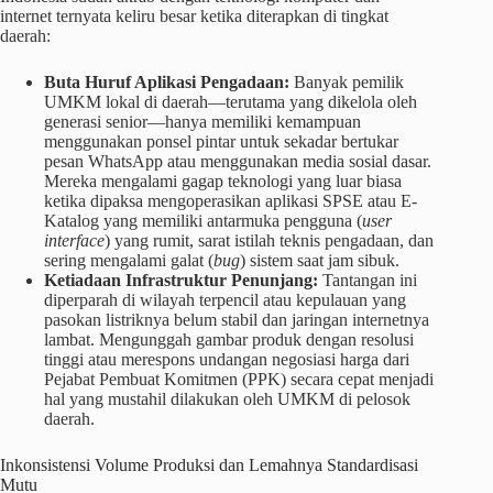
internet ternyata keliru besar ketika diterapkan di tingkat
daerah:
Buta Huruf Aplikasi Pengadaan:
Banyak pemilik
UMKM lokal di daerah—terutama yang dikelola oleh
generasi senior—hanya memiliki kemampuan
menggunakan ponsel pintar untuk sekadar bertukar
pesan WhatsApp atau menggunakan media sosial dasar.
Mereka mengalami gagap teknologi yang luar biasa
ketika dipaksa mengoperasikan aplikasi SPSE atau E-
Katalog yang memiliki antarmuka pengguna (
user
interface
) yang rumit, sarat istilah teknis pengadaan, dan
sering mengalami galat (
bug
) sistem saat jam sibuk.
Ketiadaan Infrastruktur Penunjang:
Tantangan ini
diperparah di wilayah terpencil atau kepulauan yang
pasokan listriknya belum stabil dan jaringan internetnya
lambat. Mengunggah gambar produk dengan resolusi
tinggi atau merespons undangan negosiasi harga dari
Pejabat Pembuat Komitmen (PPK) secara cepat menjadi
hal yang mustahil dilakukan oleh UMKM di pelosok
daerah.
Inkonsistensi Volume Produksi dan Lemahnya Standardisasi
Mutu