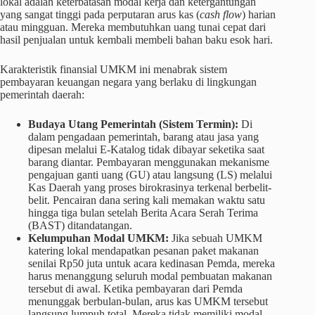
lokal adalah keterbatasan modal kerja dan ketergantungan
yang sangat tinggi pada perputaran arus kas (
cash flow
) harian
atau mingguan. Mereka membutuhkan uang tunai cepat dari
hasil penjualan untuk kembali membeli bahan baku esok hari.
Karakteristik finansial UMKM ini menabrak sistem
pembayaran keuangan negara yang berlaku di lingkungan
pemerintah daerah:
Budaya Utang Pemerintah (Sistem Termin):
Di
dalam pengadaan pemerintah, barang atau jasa yang
dipesan melalui E-Katalog tidak dibayar seketika saat
barang diantar. Pembayaran menggunakan mekanisme
pengajuan ganti uang (GU) atau langsung (LS) melalui
Kas Daerah yang proses birokrasinya terkenal berbelit-
belit. Pencairan dana sering kali memakan waktu satu
hingga tiga bulan setelah Berita Acara Serah Terima
(BAST) ditandatangan.
Kelumpuhan Modal UMKM:
Jika sebuah UMKM
katering lokal mendapatkan pesanan paket makanan
senilai Rp50 juta untuk acara kedinasan Pemda, mereka
harus menanggung seluruh modal pembuatan makanan
tersebut di awal. Ketika pembayaran dari Pemda
menunggak berbulan-bulan, arus kas UMKM tersebut
langsung lumpuh total. Mereka tidak memiliki modal