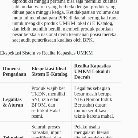
diproduksi minggu pertama bisa saja memiliki kualitas
jahitan dan warna yang berbeda dengan produk yang
dibuat pada minggu ketiga. Ketidakpastian volume dan
mutu ini membuat para PPK di daerah sering kali ragu
untuk mengklik produk UMKM lokal di E-Katalog,
dan lebih memilih beralih membeli produk pabrikan
besar berskala nasional demi keamanan posisi mereka
saat audit pemeriksaan kualitas oleh BPK.
Ekspektasi Sistem vs Realita Kapasitas UMKM
Realita Kapasitas
Dimensi
Ekspektasi Ideal
UMKM Lokal di
Pengadaan
Sistem E-Katalog
Daerah
Produk wajib ber-
Legalitas sebagian
TKDN, memiliki
besar masih berupa
Legalitas
SNI, izin edar
NIB (Nomor Induk
& Aturan
BPOM, dan
Berusaha) dasar;
sertifikat Halal
minim sertifikasi
resmi.
teknis karena mahal.
Seluruh proses
Pelaku usaha
transaksi, input
mengalami literasi
Teknologi
spesifikasi, dan
digital rendah; tidak