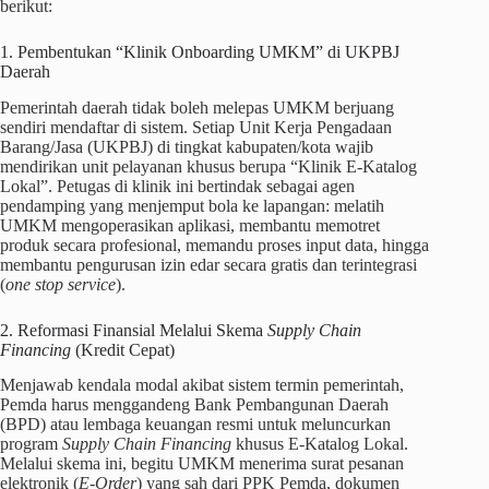
berikut:
1. Pembentukan “Klinik Onboarding UMKM” di UKPBJ
Daerah
Pemerintah daerah tidak boleh melepas UMKM berjuang
sendiri mendaftar di sistem. Setiap Unit Kerja Pengadaan
Barang/Jasa (UKPBJ) di tingkat kabupaten/kota wajib
mendirikan unit pelayanan khusus berupa “Klinik E-Katalog
Lokal”. Petugas di klinik ini bertindak sebagai agen
pendamping yang menjemput bola ke lapangan: melatih
UMKM mengoperasikan aplikasi, membantu memotret
produk secara profesional, memandu proses input data, hingga
membantu pengurusan izin edar secara gratis dan terintegrasi
(
one stop service
).
2. Reformasi Finansial Melalui Skema
Supply Chain
Financing
(Kredit Cepat)
Menjawab kendala modal akibat sistem termin pemerintah,
Pemda harus menggandeng Bank Pembangunan Daerah
(BPD) atau lembaga keuangan resmi untuk meluncurkan
program
Supply Chain Financing
khusus E-Katalog Lokal.
Melalui skema ini, begitu UMKM menerima surat pesanan
elektronik (
E-Order
) yang sah dari PPK Pemda, dokumen