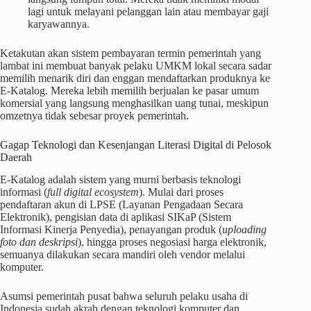
lagi untuk melayani pelanggan lain atau membayar gaji
karyawannya.
Ketakutan akan sistem pembayaran termin pemerintah yang
lambat ini membuat banyak pelaku UMKM lokal secara sadar
memilih menarik diri dan enggan mendaftarkan produknya ke
E-Katalog. Mereka lebih memilih berjualan ke pasar umum
komersial yang langsung menghasilkan uang tunai, meskipun
omzetnya tidak sebesar proyek pemerintah.
Gagap Teknologi dan Kesenjangan Literasi Digital di Pelosok
Daerah
E-Katalog adalah sistem yang murni berbasis teknologi
informasi (
full digital ecosystem
). Mulai dari proses
pendaftaran akun di LPSE (Layanan Pengadaan Secara
Elektronik), pengisian data di aplikasi SIKaP (Sistem
Informasi Kinerja Penyedia), penayangan produk (
uploading
foto dan deskripsi
), hingga proses negosiasi harga elektronik,
semuanya dilakukan secara mandiri oleh vendor melalui
komputer.
Asumsi pemerintah pusat bahwa seluruh pelaku usaha di
Indonesia sudah akrab dengan teknologi komputer dan