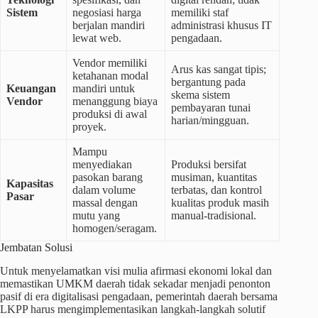
Sistem
negosiasi harga
memiliki staf
berjalan mandiri
administrasi khusus IT
lewat web.
pengadaan.
Vendor memiliki
Arus kas sangat tipis;
ketahanan modal
bergantung pada
Keuangan
mandiri untuk
skema sistem
Vendor
menanggung biaya
pembayaran tunai
produksi di awal
harian/mingguan.
proyek.
Mampu
menyediakan
Produksi bersifat
pasokan barang
musiman, kuantitas
Kapasitas
dalam volume
terbatas, dan kontrol
Pasar
massal dengan
kualitas produk masih
mutu yang
manual-tradisional.
homogen/seragam.
Jembatan Solusi
Untuk menyelamatkan visi mulia afirmasi ekonomi lokal dan
memastikan UMKM daerah tidak sekadar menjadi penonton
pasif di era digitalisasi pengadaan, pemerintah daerah bersama
LKPP harus mengimplementasikan langkah-langkah solutif