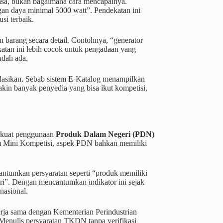
 jasa, bukan bagaimana cara mencapainya.
gan daya minimal 5000 watt”. Pendekatan ini
si terbaik.
n barang secara detail. Contohnya, “generator
katan ini lebih cocok untuk pengadaan yang
udah ada.
dasikan. Sebab sistem E-Katalog menampilkan
makin banyak penyedia yang bisa ikut kompetisi,
erkuat penggunaan
Produk Dalam Negeri (PDN)
m Mini Kompetisi, aspek PDN bahkan memiliki
cantumkan persyaratan seperti “produk memiliki
”. Dengan mencantumkan indikator ini sejak
nasional.
ja sama dengan Kementerian Perindustrian
 Menulis persyaratan TKDN tanpa verifikasi