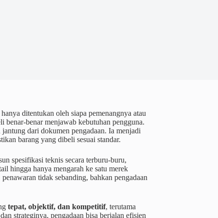
 hanya ditentukan oleh siapa pemenangnya atau
ibeli benar-benar menjawab kebutuhan pengguna.
ah jantung dari dokumen pengadaan. Ia menjadi
kan barang yang dibeli sesuai standar.
spesifikasi teknis secara terburu-buru,
etail hingga hanya mengarah ke satu merek
hat, penawaran tidak sebanding, bahkan pengadaan
ang
tepat, objektif, dan kompetitif
, terutama
an strateginya, pengadaan bisa berjalan efisien