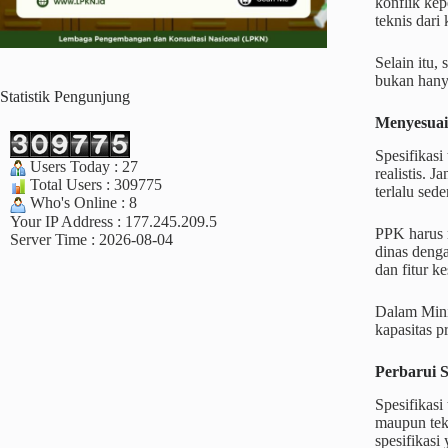
konflik kep
teknis dari
Selain itu,
bukan hany
Statistik Pengunjung
Menyesuai
Spesifikasi
Users Today : 27
realistis. 
Total Users : 309775
terlalu se
Who's Online : 8
Your IP Address : 177.245.209.5
PPK harus 
Server Time : 2026-08-04
dinas denga
dan fitur 
Dalam Mini
kapasitas p
Perbarui S
Spesifikasi 
maupun tekn
spesifikasi