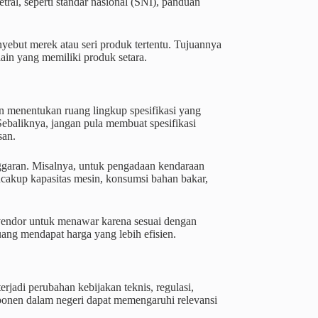
ral, seperti standar nasional (SNI), panduan
enyebut merek atau seri produk tertentu. Tujuannya
in yang memiliki produk setara.
aan menentukan ruang lingkup spesifikasi yang
 Sebaliknya, jangan pula membuat spesifikasi
san.
aran. Misalnya, untuk pengadaan kendaraan
encakup kapasitas mesin, konsumsi bahan bakar,
 vendor untuk menawar karena sesuai dengan
uang mendapat harga yang lebih efisien.
i terjadi perubahan kebijakan teknis, regulasi,
mponen dalam negeri dapat memengaruhi relevansi