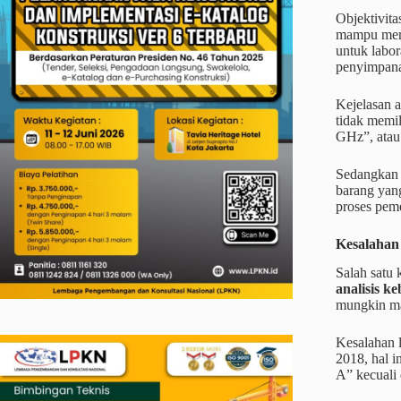
Objektivita
mampu menje
untuk labor
penyimpana
Kejelasan a
tidak memil
GHz”, atau 
Sedangkan 
barang yang
proses pem
Kesalahan
Salah satu 
analisis k
mungkin mas
Kesalahan l
2018, hal i
A” kecuali 