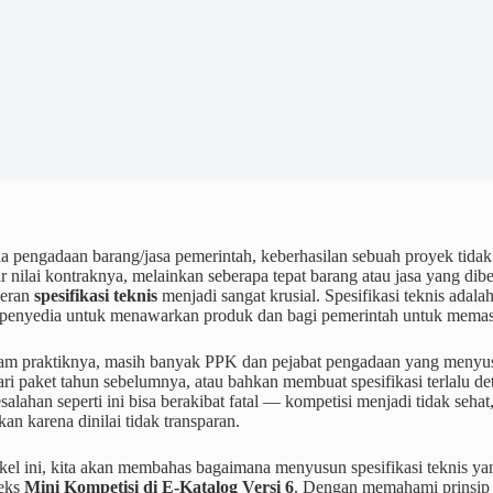
a pengadaan barang/jasa pemerintah, keberhasilan sebuah proyek tidak
r nilai kontraknya, melainkan seberapa tepat barang atau jasa yang d
peran
spesifikasi teknis
menjadi sangat krusial. Spesifikasi teknis adal
 penyedia untuk menawarkan produk dan bagi pemerintah untuk memasti
m praktiknya, masih banyak PPK dan pejabat pengadaan yang menyusun 
ri paket tahun sebelumnya, atau bahkan membuat spesifikasi terlalu d
esalahan seperti ini bisa berakibat fatal — kompetisi menjadi tidak se
kan karena dinilai tidak transparan.
ikel ini, kita akan membahas bagaimana menyusun spesifikasi teknis y
teks
Mini Kompetisi di E-Katalog Versi 6
. Dengan memahami prinsip d