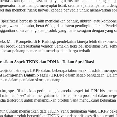
 berbasis kinerja menjelaskan apa yang harus dicapai oleh barang atau
generator harus mampu menyuplai listrik selama 8 jam tanpa henti den
ibel dan memberi ruang inovasi kepada penyedia untuk menawarkan solu
 spesifikasi berbasis desain menjelaskan bentuk, ukuran, atau kompone
gam, warna abu-abu, berat 60 kg, dan sistem pendingin udara”. Pende
enggantian suku cadang atau produk yang harus seragam dengan yang s
eks Mini Kompetisi di E-Katalog, pendekatan kinerja lebih direkomen
asi produk dari berbagai vendor. Semakin fleksibel spesifikasinya, se
n besar peluang pemerintah mendapatkan harga terbaik.
rasikan Aspek TKDN dan PDN ke Dalam Spesifikasi
 kebijakan strategis LKPP dalam beberapa tahun terakhir adalah memp
at Komponen Dalam Negeri (TKDN)
dalam setiap pengadaan. Dala
ersen dalam penilaian skor pemenang.
 itu, spesifikasi teknis perlu mengakomodasi aspek ini. PPK bisa men
 minimal 40%” atau “mengutamakan bahan baku produksi dalam negeri
edia terdorong untuk menampilkan produk yang mendukung kebijakan 
ting untuk memastikan data TKDN yang digunakan valid. LKPP beker
 daftar produk bersertifikat TKDN yang dapat diakses di situs resmi.