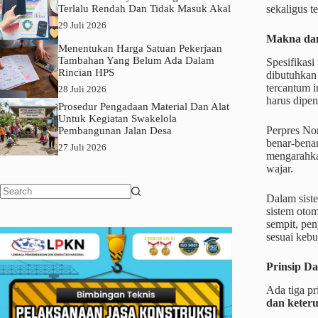
Terlalu Rendah Dan Tidak Masuk Akal
sekaligus t
29 Juli 2026
Makna dan 
Menentukan Harga Satuan Pekerjaan
Tambahan Yang Belum Ada Dalam
Spesifikasi
Rincian HPS
dibutuhkan
tercantum i
28 Juli 2026
harus dipen
Prosedur Pengadaan Material Dan Alat
Untuk Kegiatan Swakelola
Perpres No
Pembangunan Jalan Desa
benar-bena
27 Juli 2026
mengarahkan
wajar.
Dalam sist
No
sistem otom
results
sempit, pen
sesuai kebu
Prinsip Da
Ada tiga pr
dan keter