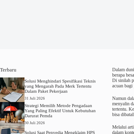
Terbaru
Dalam duni
berapa besa
Di sinilah 
Solusi Menghindari Spesifikasi Teknis
acuan bagi
yang Mengarah Pada Merk Tertentu
Dalam Paket Pekerjaan
Namun dala
31 Juli 2026
menyalin da
Strategi Memilih Metode Pengadaan
tertentu. K
Yang Paling Efektif Untuk Kebutuhan
bisa dibatal
Darurat Pemda
30 Juli 2026
Melalui art
dalam kon
Solusi Saat Penyedia Mengklaim HPS