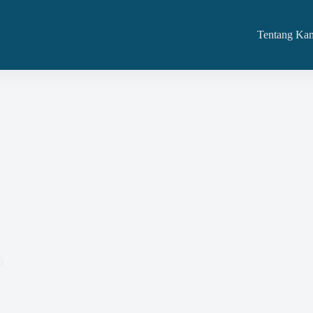
Tentang Ka
pat Dalam Mini Kompetisi
5