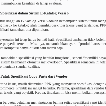
menimbulkan kesulitan di tahap evaluasi.
Spesifikasi dalam Sistem E-Katalog Versi 6
fitur unggulan E-Katalog Versi 6 adalah kemampuan sistem untuk mengelo
 masuk ke katalog telah memiliki deskripsi teknis yang terstandar. 
sifikasi tambahan bila diperlukan.
esuaian ini tetap harus berhati-hati. Spesifikasi tambahan tidak boleh
e penyedia tertentu. Misalnya, menambahkan syarat “produk harus me
t kompetisi hanya diikuti satu merek saja.
 tambahkan spesifikasi yang bersifat fungsional, seperti “memiliki da
 sistem keamanan otomatis saat overload”. Spesifikasi semacam ini t
p menjaga standar kualitas.
Fatal: Spesifikasi Copy-Paste dari Vendor
rapa kasus, masih ditemukan PPK yang menyusun spesifikasi dengan ca
ommerce. Praktik ini sangat berisiko. Pertama, spesifikasi dari vendor
ar teknis yang objektif. Kedua, tindakan ini bisa menimbulkan perseps
 berbagai pelatihan mengingatkan bahwa setiap spesifikasi yang iden