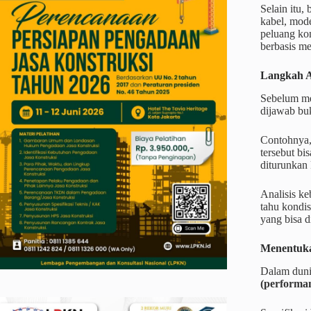
Selain itu,
kabel, mode
peluang ko
berbasis me
Langkah A
Sebelum men
dijawab buk
Contohnya, 
tersebut bi
diturunkan 
Analisis k
tahu kondis
yang bisa d
Menentuka
Dalam duni
(performa