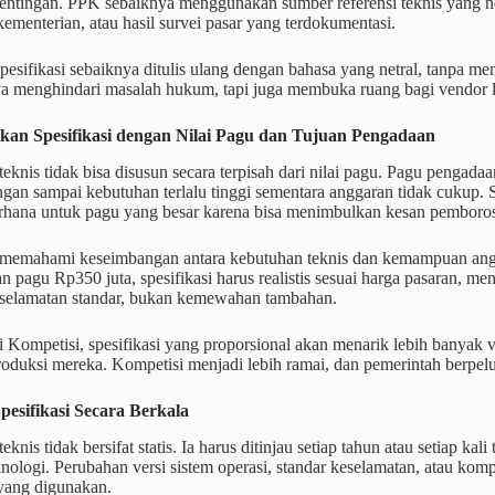
entingan. PPK sebaiknya menggunakan sumber referensi teknis yang net
 kementerian, atau hasil survei pasar yang terdokumentasi.
 spesifikasi sebaiknya ditulis ulang dengan bahasa yang netral, tanpa m
a menghindari masalah hukum, tapi juga membuka ruang bagi vendor la
kan Spesifikasi dengan Nilai Pagu dan Tujuan Pengadaan
 teknis tidak bisa disusun secara terpisah dari nilai pagu. Pagu pengad
Jangan sampai kebutuhan terlalu tinggi sementara anggaran tidak cukup.
derhana untuk pagu yang besar karena bisa menimbulkan kesan pemboro
memahami keseimbangan antara kebutuhan teknis dan kemampuan angg
n pagu Rp350 juta, spesifikasi harus realistis sesuai harga pasaran, m
keselamatan standar, bukan kemewahan tambahan.
 Kompetisi, spesifikasi yang proporsional akan menarik lebih banyak
roduksi mereka. Kompetisi menjadi lebih ramai, dan pemerintah berpel
pesifikasi Secara Berkala
teknis tidak bersifat statis. Ia harus ditinjau setiap tahun atau setiap kal
ologi. Perubahan versi sistem operasi, standar keselamatan, atau ko
 yang digunakan.