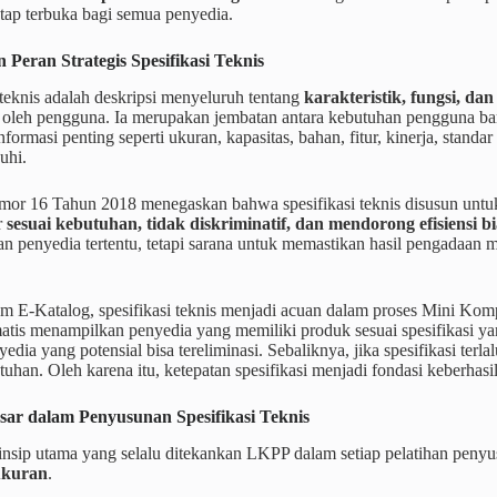
etap terbuka bagi semua penyedia.
Peran Strategis Spesifikasi Teknis
 teknis adalah deskripsi menyeluruh tentang
karakteristik, fungsi, da
 oleh pengguna. Ia merupakan jembatan antara kebutuhan pengguna 
nformasi penting seperti ukuran, kapasitas, bahan, fitur, kinerja, standar
uhi.
mor 16 Tahun 2018 menegaskan bahwa spesifikasi teknis disusun untu
r
sesuai kebutuhan, tidak diskriminatif, dan mendorong efisiensi b
 penyedia tertentu, tetapi sarana untuk memastikan hasil pengadaan me
em E-Katalog, spesifikasi teknis menjadi acuan dalam proses Mini Ko
atis menampilkan penyedia yang memiliki produk sesuai spesifikasi yang
yedia yang potensial bisa tereliminasi. Sebaliknya, jika spesifikasi terl
tuhan. Oleh karena itu, ketepatan spesifikasi menjadi fondasi keberhasil
sar dalam Penyusunan Spesifikasi Teknis
insip utama yang selalu ditekankan LKPP dalam setiap pelatihan penyus
ukuran
.