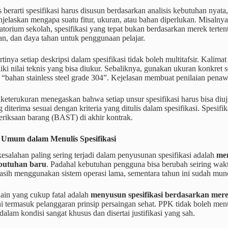
s berarti spesifikasi harus disusun berdasarkan analisis kebutuhan nya
laskan mengapa suatu fitur, ukuran, atau bahan diperlukan. Misalnya
atorium sekolah, spesifikasi yang tepat bukan berdasarkan merek terten
n, dan daya tahan untuk penggunaan pelajar.
rtinya setiap deskripsi dalam spesifikasi tidak boleh multitafsir. Kalima
iki nilai teknis yang bisa diukur. Sebaliknya, gunakan ukuran konkret 
“bahan stainless steel grade 304”. Kejelasan membuat penilaian penaw
keterukuran menegaskan bahwa setiap unsur spesifikasi harus bisa di
 diterima sesuai dengan kriteria yang ditulis dalam spesifikasi. Spesifi
eriksaan barang (BAST) di akhir kontrak.
 Umum dalam Menulis Spesifikasi
kesalahan paling sering terjadi dalam penyusunan spesifikasi adalah
men
ebutuhan baru
. Padahal kebutuhan pengguna bisa berubah seiring waktu
ih menggunakan sistem operasi lama, sementara tahun ini sudah muncu
ain yang cukup fatal adalah
menyusun spesifikasi berdasarkan mere
ni termasuk pelanggaran prinsip persaingan sehat. PPK tidak boleh men
dalam kondisi sangat khusus dan disertai justifikasi yang sah.