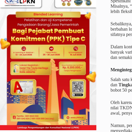
Spesifikasi
Misalnya, “
lebih fleks
Sebaliknya,
berbahan lo
sifatnya p
Dalam kont
banyak vari
dan semaki
Menginteg
Salah satu
dan
Tingk
bobot 50 p
Oleh karena
nilai TKDN
awal, peny
Namun, pen
menyediakan