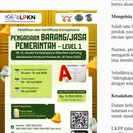
hanya akan 
Mengelola 
Salah satu 
produk yang
rincian spe
Namun, peny
mengarah k
bisa membua
Sebaliknya,
“dilengkapi
dengan teta
Kesalahan 
Dalam bebe
halaman e-c
untuk stand
LKPP dalam