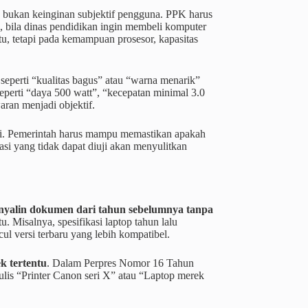
ta, bukan keinginan subjektif pengguna. PPK harus
, bila dinas pendidikan ingin membeli komputer
tu, tetapi pada kemampuan prosesor, kapasitas
t seperti “kualitas bagus” atau “warna menarik”
seperti “daya 500 watt”, “kecepatan minimal 3.0
aran menjadi objektif.
uji. Pemerintah harus mampu memastikan apakah
kasi yang tidak dapat diuji akan menyulitkan
yalin dokumen dari tahun sebelumnya tanpa
. Misalnya, spesifikasi laptop tahun lalu
l versi terbaru yang lebih kompatibel.
k tertentu
. Dalam Perpres Nomor 16 Tahun
ulis “Printer Canon seri X” atau “Laptop merek