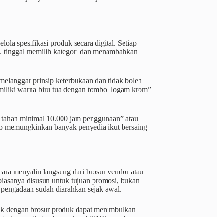
la spesifikasi produk secara digital. Setiap
PPK tinggal memilih kategori dan menambahkan
 melanggar prinsip keterbukaan dan tidak boleh
miliki warna biru tua dengan tombol logam krom”
ya tahan minimal 10.000 jam penggunaan” atau
etap memungkinkan banyak penyedia ikut bersaing
ra menyalin langsung dari brosur vendor atau
 biasanya disusun untuk tujuan promosi, bukan
i pengadaan sudah diarahkan sejak awal.
tik dengan brosur produk dapat menimbulkan