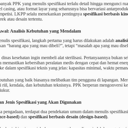
 banyak PPK yang menulis spesifikasi terlalu detail hingga mengunci r
l casing, atau format layar yang seharusnya bisa bervariasi antarproduk
mpetisi. LKPP selalu menekankan pentingnya
spesifikasi berbasis ki
rek atau desain tertentu.
wal: Analisis Kebutuhan yang Mendalam
ulis spesifikasi, langkah pertama yang harus dilakukan adalah
analis
an “barang apa yang mau dibeli?”, tetapi “masalah apa yang mau disel
dinas kesehatan ingin membeli alat sterilisasi. Pertanyaannya bukan s
sa memastikan kebersihan peralatan medis dengan cepat dan hemat energi
ke dalam spesifikasi teknis yang jelas: kapasitas minimal, waktu pema
ebutuhan yang baik biasanya melibatkan tim pengguna di lapangan. Me
i riil, kendala, dan kebutuhan teknisnya. PPK berperan mengonversi keb
iukur.
n Jenis Spesifikasi yang Akan Digunakan
a pengadaan, terdapat dua pendekatan umum dalam menulis spesifikasi
nce-based)
dan
spesifikasi berbasis desain (design-based)
.