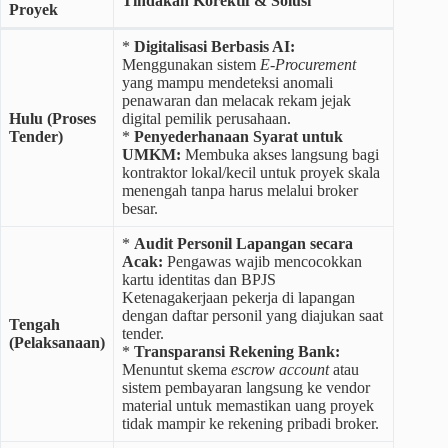
Tindakan Korektif & Solusi
Proyek
*
Digitalisasi Berbasis AI:
Menggunakan sistem
E-Procurement
yang mampu mendeteksi anomali
penawaran dan melacak rekam jejak
Hulu (Proses
digital pemilik perusahaan.
Tender)
*
Penyederhanaan Syarat untuk
UMKM:
Membuka akses langsung bagi
kontraktor lokal/kecil untuk proyek skala
menengah tanpa harus melalui broker
besar.
*
Audit Personil Lapangan secara
Acak:
Pengawas wajib mencocokkan
kartu identitas dan BPJS
Ketenagakerjaan pekerja di lapangan
dengan daftar personil yang diajukan saat
Tengah
tender.
(Pelaksanaan)
*
Transparansi Rekening Bank:
Menuntut skema
escrow account
atau
sistem pembayaran langsung ke vendor
material untuk memastikan uang proyek
tidak mampir ke rekening pribadi broker.