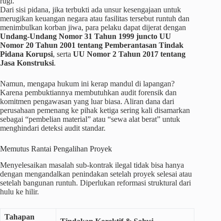
rugi.
Dari sisi pidana, jika terbukti ada unsur kesengajaan untuk
merugikan keuangan negara atau fasilitas tersebut runtuh dan
menimbulkan korban jiwa, para pelaku dapat dijerat dengan
Undang-Undang Nomor 31 Tahun 1999 juncto UU
Nomor 20 Tahun 2001 tentang Pemberantasan Tindak
Pidana Korupsi
, serta
UU Nomor 2 Tahun 2017 tentang
Jasa Konstruksi
.
Namun, mengapa hukum ini kerap mandul di lapangan?
Karena pembuktiannya membutuhkan audit forensik dan
komitmen pengawasan yang luar biasa. Aliran dana dari
perusahaan pemenang ke pihak ketiga sering kali disamarkan
sebagai “pembelian material” atau “sewa alat berat” untuk
menghindari deteksi audit standar.
Memutus Rantai Pengalihan Proyek
Menyelesaikan masalah sub-kontrak ilegal tidak bisa hanya
dengan mengandalkan penindakan setelah proyek selesai atau
setelah bangunan runtuh. Diperlukan reformasi struktural dari
hulu ke hilir.
Tahapan