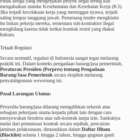
Pihak ketiga yang mengerjakan proyek ilegal sering kali
mengabaikan standar Keselamatan dan Kesehatan Kerja (K3).
Jika terjadi kecelakaan kerja yang merenggut nyawa, terjadi
saling lempar tanggung jawab. Pemenang tender mengklaim
itu bukan pekerja mereka, sementara sub-kontraktor ilegal
menghilang karena tidak terikat kontrak resmi yang diakui
hukum.
Telaah Regulasi
Secara normatif, regulasi di Indonesia sangat tegas melarang
praktik ini. Dalam konteks pengadaan barang/jasa pemerintah,
Peraturan Presiden (Perpres) tentang Pengadaan
Barang/Jasa Pemerintah
secara eksplisit melarang
penyalahgunaan wewenang ini.
Pasal Larangan Utama:
Penyedia barang/jasa dilarang mengalihkan seluruh atau
sebagian pekerjaan utama kepada pihak lain dengan cara
menyewakan bendera atau sub-kontrak tanpa izin. Sanksinya
mulai dari pemutusan kontrak secara sepihak, pencairan
jaminan pelaksanaan, dimasukkan dalam
Daftar Hitam
(Blacklist)
selama 1 hingga 2 tahun, hingga gugatan ganti