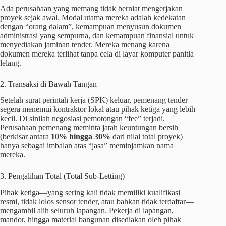
Ada perusahaan yang memang tidak berniat mengerjakan
proyek sejak awal. Modal utama mereka adalah kedekatan
dengan “orang dalam”, kemampuan menyusun dokumen
administrasi yang sempurna, dan kemampuan finansial untuk
menyediakan jaminan tender. Mereka menang karena
dokumen mereka terlihat tanpa cela di layar komputer panitia
lelang.
2. Transaksi di Bawah Tangan
Setelah surat perintah kerja (SPK) keluar, pemenang tender
segera menemui kontraktor lokal atau pihak ketiga yang lebih
kecil. Di sinilah negosiasi pemotongan “fee” terjadi.
Perusahaan pemenang meminta jatah keuntungan bersih
(berkisar antara
10% hingga 30%
dari nilai total proyek)
hanya sebagai imbalan atas “jasa” meminjamkan nama
mereka.
3. Pengalihan Total (Total Sub-Letting)
Pihak ketiga—yang sering kali tidak memiliki kualifikasi
resmi, tidak lolos sensor tender, atau bahkan tidak terdaftar—
mengambil alih seluruh lapangan. Pekerja di lapangan,
mandor, hingga material bangunan disediakan oleh pihak