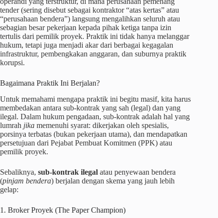
operandi yang terstruktur, di mana perusahaan pemenang
tender (sering disebut sebagai kontraktor “atas kertas” atau
“perusahaan bendera”) langsung mengalihkan seluruh atau
sebagian besar pekerjaan kepada pihak ketiga tanpa izin
tertulis dari pemilik proyek. Praktik ini tidak hanya melanggar
hukum, tetapi juga menjadi akar dari berbagai kegagalan
infrastruktur, pembengkakan anggaran, dan suburnya praktik
korupsi.
Bagaimana Praktik Ini Berjalan?
Untuk memahami mengapa praktik ini begitu masif, kita harus
membedakan antara sub-kontrak yang sah (legal) dan yang
ilegal. Dalam hukum pengadaan, sub-kontrak adalah hal yang
lumrah
jika
memenuhi syarat: dikerjakan oleh spesialis,
porsinya terbatas (bukan pekerjaan utama), dan mendapatkan
persetujuan dari Pejabat Pembuat Komitmen (PPK) atau
pemilik proyek.
Sebaliknya,
sub-kontrak ilegal
atau penyewaan bendera
(
pinjam bendera
) berjalan dengan skema yang jauh lebih
gelap:
1. Broker Proyek (The Paper Champion)