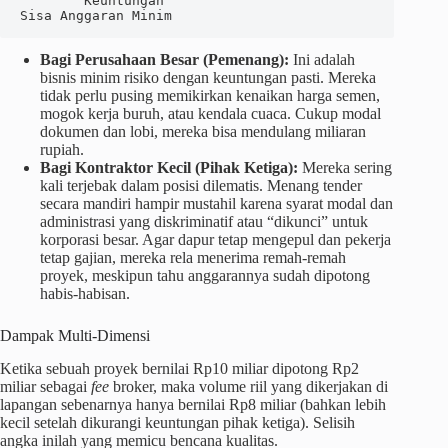
        Keuntungan                                                   
Bagi Perusahaan Besar (Pemenang):
Ini adalah
bisnis minim risiko dengan keuntungan pasti. Mereka
tidak perlu pusing memikirkan kenaikan harga semen,
mogok kerja buruh, atau kendala cuaca. Cukup modal
dokumen dan lobi, mereka bisa mendulang miliaran
rupiah.
Bagi Kontraktor Kecil (Pihak Ketiga):
Mereka sering
kali terjebak dalam posisi dilematis. Menang tender
secara mandiri hampir mustahil karena syarat modal dan
administrasi yang diskriminatif atau “dikunci” untuk
korporasi besar. Agar dapur tetap mengepul dan pekerja
tetap gajian, mereka rela menerima remah-remah
proyek, meskipun tahu anggarannya sudah dipotong
habis-habisan.
Dampak Multi-Dimensi
Ketika sebuah proyek bernilai Rp10 miliar dipotong Rp2
miliar sebagai
fee
broker, maka volume riil yang dikerjakan di
lapangan sebenarnya hanya bernilai Rp8 miliar (bahkan lebih
kecil setelah dikurangi keuntungan pihak ketiga). Selisih
angka inilah yang memicu bencana kualitas.