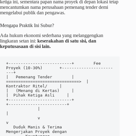
ketiga ini, sementara papan nama proyek di depan lokasi tetap
mencantumkan nama perusahaan pemenang tender demi
mengelabui publik dan pengawas.
Mengapa Praktik Ini Subur?
Ada hukum ekonomi sederhana yang melanggengkan
lingkaran setan ini:
keserakahan di satu sisi, dan
keputusasaan di sisi lain.
+--------------------------+        Fee 
Proyek (10-30%)       +---------------------
---+

|   Pemenang Tender        | 
==============================>  |  
Kontraktor Ritel/     |

|   (Menang di Kertas)     |                                  
|  Pihak Ketiga Asli     |

+--------------------------+                                  
+------------------------+

             |                                                             
|

             v                                                             
v

   Duduk Manis & Terima                                           
Mengerjakan Proyek dengan
