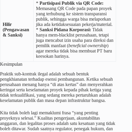
*
Partisipasi Publik via QR Code:
Memasang QR Code pada papan proyek
yang terhubung ke sistem transparansi
publik, sehingga warga bisa melaporkan
Hilir
jika ada ketidaksesuaian pekerja/material.
(Pengawasan
*
Sanksi Pidana Korporasi:
Tidak
& Sanksi)
hanya mem-blacklist perusahaan, tetapi
juga mencabut izin usaha para direksi dan
pemilik manfaat (
beneficial ownership
)
agar mereka tidak bisa membuat PT baru
keesokan harinya.
Kesimpulan
Praktik sub-kontrak ilegal adalah sebuah bentuk
pengkhianatan terhadap esensi pembangunan. Ketika sebuah
perusahaan menang hanya “di atas kertas” dan menyerahkan
keringat serta keselamatan proyek kepada pihak ketiga yang
tidak terkualifikasi, yang sedang mereka pertaruhkan adalah
keselamatan publik dan masa depan infrastruktur bangsa.
Kita tidak boleh lagi memaklumi frasa “yang penting
proyeknya selesai.” Kualitas pengerjaan, akuntabilitas
anggaran, dan legalitas proses adalah satu kesatuan yang tidak
boleh ditawar. Sudah saatnya regulator, penegak hukum, dan