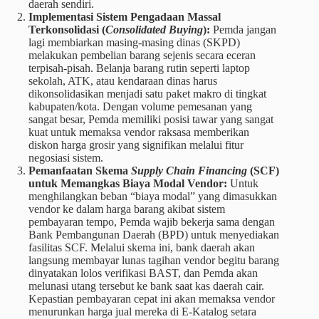
daerah sendiri.
Implementasi Sistem Pengadaan Massal
Terkonsolidasi (
Consolidated Buying
):
Pemda jangan
lagi membiarkan masing-masing dinas (SKPD)
melakukan pembelian barang sejenis secara eceran
terpisah-pisah. Belanja barang rutin seperti laptop
sekolah, ATK, atau kendaraan dinas harus
dikonsolidasikan menjadi satu paket makro di tingkat
kabupaten/kota. Dengan volume pemesanan yang
sangat besar, Pemda memiliki posisi tawar yang sangat
kuat untuk memaksa vendor raksasa memberikan
diskon harga grosir yang signifikan melalui fitur
negosiasi sistem.
Pemanfaatan Skema
Supply Chain Financing
(SCF)
untuk Memangkas Biaya Modal Vendor:
Untuk
menghilangkan beban “biaya modal” yang dimasukkan
vendor ke dalam harga barang akibat sistem
pembayaran tempo, Pemda wajib bekerja sama dengan
Bank Pembangunan Daerah (BPD) untuk menyediakan
fasilitas SCF. Melalui skema ini, bank daerah akan
langsung membayar lunas tagihan vendor begitu barang
dinyatakan lolos verifikasi BAST, dan Pemda akan
melunasi utang tersebut ke bank saat kas daerah cair.
Kepastian pembayaran cepat ini akan memaksa vendor
menurunkan harga jual mereka di E-Katalog setara