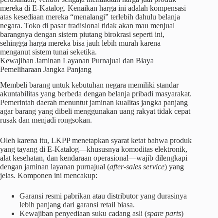
mereka di E-Katalog. Kenaikan harga ini adalah kompensasi
atas kesediaan mereka “menalangi” terlebih dahulu belanja
negara. Toko di pasar tradisional tidak akan mau menjual
barangnya dengan sistem piutang birokrasi seperti ini,
sehingga harga mereka bisa jauh lebih murah karena
menganut sistem tunai seketika.
Kewajiban Jaminan Layanan Purnajual dan Biaya
Pemeliharaan Jangka Panjang
Membeli barang untuk kebutuhan negara memiliki standar
akuntabilitas yang berbeda dengan belanja pribadi masyarakat.
Pemerintah daerah menuntut jaminan kualitas jangka panjang
agar barang yang dibeli menggunakan uang rakyat tidak cepat
rusak dan menjadi rongsokan.
Oleh karena itu, LKPP menetapkan syarat ketat bahwa produk
yang tayang di E-Katalog—khususnya komoditas elektronik,
alat kesehatan, dan kendaraan operasional—wajib dilengkapi
dengan jaminan layanan purnajual (
after-sales service
) yang
jelas. Komponen ini mencakup:
Garansi resmi pabrikan atau distributor yang durasinya
lebih panjang dari garansi retail biasa.
Kewajiban penyediaan suku cadang asli (
spare parts
)