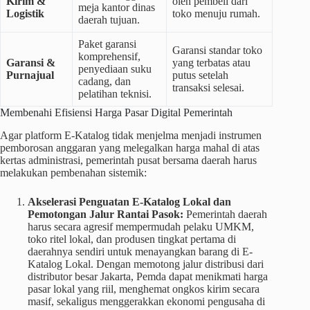
Kirim &
oleh pembeli dari
meja kantor dinas
Logistik
toko menuju rumah.
daerah tujuan.
Paket garansi
Garansi standar toko
komprehensif,
Garansi &
yang terbatas atau
penyediaan suku
Purnajual
putus setelah
cadang, dan
transaksi selesai.
pelatihan teknisi.
Membenahi Efisiensi Harga Pasar Digital Pemerintah
Agar platform E-Katalog tidak menjelma menjadi instrumen
pemborosan anggaran yang melegalkan harga mahal di atas
kertas administrasi, pemerintah pusat bersama daerah harus
melakukan pembenahan sistemik:
Akselerasi Penguatan E-Katalog Lokal dan
Pemotongan Jalur Rantai Pasok:
Pemerintah daerah
harus secara agresif mempermudah pelaku UMKM,
toko ritel lokal, dan produsen tingkat pertama di
daerahnya sendiri untuk menayangkan barang di E-
Katalog Lokal. Dengan memotong jalur distribusi dari
distributor besar Jakarta, Pemda dapat menikmati harga
pasar lokal yang riil, menghemat ongkos kirim secara
masif, sekaligus menggerakkan ekonomi pengusaha di