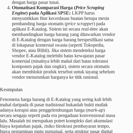
dengan harga pasar tunai.
Otomatisasi Komparasi Harga (
Price Scraping
Engine
) pada Aplikasi SPSE:
LKPP harus
menyuntikkan fitur kecerdasan buatan berupa mesin
pembanding harga otomatis (
price scrapper
) pada
aplikasi E-Katalog. Sistem ini secara
real-time
akan
membandingkan harga barang yang ditawarkan vendor
di E-Katalog dengan harga barang berspesifikasi sama
di lokapasar komersial swasta (seperti Tokopedia,
Shopee, atau Blibli). Jika sistem mendeteksi harga
vendor E-Katalog melebihi batas kewajaran pasar
komersial (misalnya lebih mahal dari batas toleransi
komponen pajak dan ongkir), sistem secara otomatis
akan memblokir produk tersebut untuk tayang sebelum
vendor menurunkan harganya ke titik rasional.
Kesimpulan
Fenomena harga barang di E-Katalog yang sering kali lebih
mahal daripada di pasar tradisional bukanlah bukti mutlak
adanya korupsi atau penggelembungan harga (
mark-up
)
secara sengaja seperti pada era pengadaan konvensional masa
lalu. Masalah ini merupakan potret kompleks dari akumulasi
biaya kepatuhan pajak, risiko birokrasi pembayaran tempo,
biaya penjaminan mutu purnajual, serta struktur pasar digital