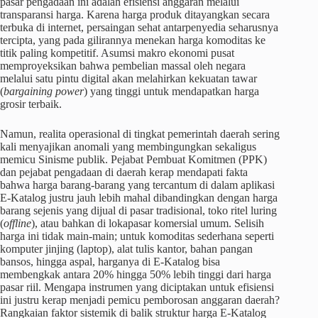
pasar pengadaan ini adalah efisiensi anggaran melalui
transparansi harga. Karena harga produk ditayangkan secara
terbuka di internet, persaingan sehat antarpenyedia seharusnya
tercipta, yang pada gilirannya menekan harga komoditas ke
titik paling kompetitif. Asumsi makro ekonomi pusat
memproyeksikan bahwa pembelian massal oleh negara
melalui satu pintu digital akan melahirkan kekuatan tawar
(
bargaining power
) yang tinggi untuk mendapatkan harga
grosir terbaik.
Namun, realita operasional di tingkat pemerintah daerah sering
kali menyajikan anomali yang membingungkan sekaligus
memicu Sinisme publik. Pejabat Pembuat Komitmen (PPK)
dan pejabat pengadaan di daerah kerap mendapati fakta
bahwa harga barang-barang yang tercantum di dalam aplikasi
E-Katalog justru jauh lebih mahal dibandingkan dengan harga
barang sejenis yang dijual di pasar tradisional, toko ritel luring
(
offline
), atau bahkan di lokapasar komersial umum. Selisih
harga ini tidak main-main; untuk komoditas sederhana seperti
komputer jinjing (laptop), alat tulis kantor, bahan pangan
bansos, hingga aspal, harganya di E-Katalog bisa
membengkak antara 20% hingga 50% lebih tinggi dari harga
pasar riil. Mengapa instrumen yang diciptakan untuk efisiensi
ini justru kerap menjadi pemicu pemborosan anggaran daerah?
Rangkaian faktor sistemik di balik struktur harga E-Katalog