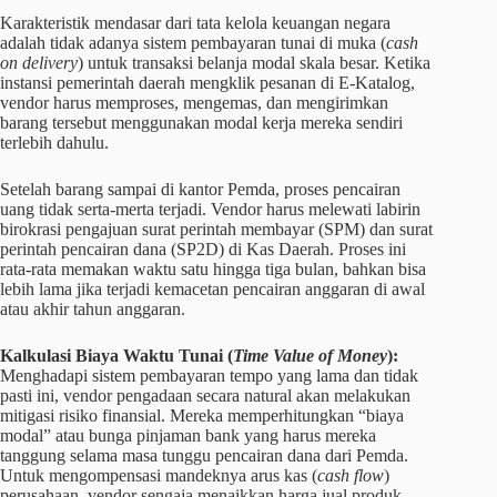
Karakteristik mendasar dari tata kelola keuangan negara
adalah tidak adanya sistem pembayaran tunai di muka (
cash
on delivery
) untuk transaksi belanja modal skala besar. Ketika
instansi pemerintah daerah mengklik pesanan di E-Katalog,
vendor harus memproses, mengemas, dan mengirimkan
barang tersebut menggunakan modal kerja mereka sendiri
terlebih dahulu.
Setelah barang sampai di kantor Pemda, proses pencairan
uang tidak serta-merta terjadi. Vendor harus melewati labirin
birokrasi pengajuan surat perintah membayar (SPM) dan surat
perintah pencairan dana (SP2D) di Kas Daerah. Proses ini
rata-rata memakan waktu satu hingga tiga bulan, bahkan bisa
lebih lama jika terjadi kemacetan pencairan anggaran di awal
atau akhir tahun anggaran.
Kalkulasi Biaya Waktu Tunai (
Time Value of Money
):
Menghadapi sistem pembayaran tempo yang lama dan tidak
pasti ini, vendor pengadaan secara natural akan melakukan
mitigasi risiko finansial. Mereka memperhitungkan “biaya
modal” atau bunga pinjaman bank yang harus mereka
tanggung selama masa tunggu pencairan dana dari Pemda.
Untuk mengompensasi mandeknya arus kas (
cash flow
)
perusahaan, vendor sengaja menaikkan harga jual produk