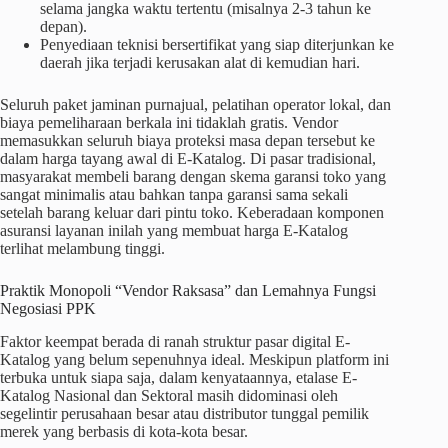
selama jangka waktu tertentu (misalnya 2-3 tahun ke
depan).
Penyediaan teknisi bersertifikat yang siap diterjunkan ke
daerah jika terjadi kerusakan alat di kemudian hari.
Seluruh paket jaminan purnajual, pelatihan operator lokal, dan
biaya pemeliharaan berkala ini tidaklah gratis. Vendor
memasukkan seluruh biaya proteksi masa depan tersebut ke
dalam harga tayang awal di E-Katalog. Di pasar tradisional,
masyarakat membeli barang dengan skema garansi toko yang
sangat minimalis atau bahkan tanpa garansi sama sekali
setelah barang keluar dari pintu toko. Keberadaan komponen
asuransi layanan inilah yang membuat harga E-Katalog
terlihat melambung tinggi.
Praktik Monopoli “Vendor Raksasa” dan Lemahnya Fungsi
Negosiasi PPK
Faktor keempat berada di ranah struktur pasar digital E-
Katalog yang belum sepenuhnya ideal. Meskipun platform ini
terbuka untuk siapa saja, dalam kenyataannya, etalase E-
Katalog Nasional dan Sektoral masih didominasi oleh
segelintir perusahaan besar atau distributor tunggal pemilik
merek yang berbasis di kota-kota besar.