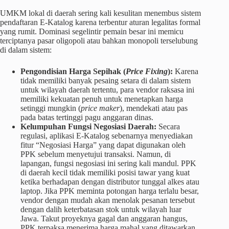
UMKM lokal di daerah sering kali kesulitan menembus sistem
pendaftaran E-Katalog karena terbentur aturan legalitas formal
yang rumit. Dominasi segelintir pemain besar ini memicu
terciptanya pasar oligopoli atau bahkan monopoli terselubung
di dalam sistem:
Pengondisian Harga Sepihak (
Price Fixing
):
Karena
tidak memiliki banyak pesaing setara di dalam sistem
untuk wilayah daerah tertentu, para vendor raksasa ini
memiliki kekuatan penuh untuk menetapkan harga
setinggi mungkin (
price maker
), mendekati atau pas
pada batas tertinggi pagu anggaran dinas.
Kelumpuhan Fungsi Negosiasi Daerah:
Secara
regulasi, aplikasi E-Katalog sebenarnya menyediakan
fitur “Negosiasi Harga” yang dapat digunakan oleh
PPK sebelum menyetujui transaksi. Namun, di
lapangan, fungsi negosiasi ini sering kali mandul. PPK
di daerah kecil tidak memiliki posisi tawar yang kuat
ketika berhadapan dengan distributor tunggal alkes atau
laptop. Jika PPK meminta potongan harga terlalu besar,
vendor dengan mudah akan menolak pesanan tersebut
dengan dalih keterbatasan stok untuk wilayah luar
Jawa. Takut proyeknya gagal dan anggaran hangus,
PPK terpaksa menerima harga mahal yang ditawarkan