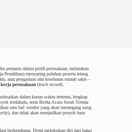
mbu pemanis dalam profil perusahaan, melainkan
ja Pemilihan) menyaring puluhan peserta lelang
lda, atau pengadaan alat kesehatan rumah sakit—
kerja perusahaan
(
track record
).
iselesaikan dalam kurun waktu tertentu, lengkap
yek terdahulu, serta Berita Acara Serah Terima
kan satu hal: vendor yang akan memegang uang
arity
), dan tidak akan menjadikan proyek baru
ulasi berkembang. Demi meloloskan diri dari batas