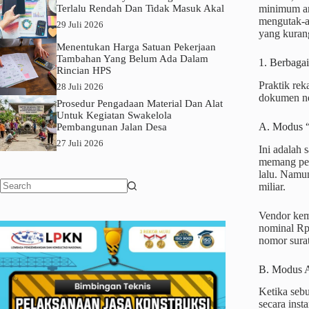
Terlalu Rendah Dan Tidak Masuk Akal
minimum am
mengutak-a
29 Juli 2026
yang kurang
Menentukan Harga Satuan Pekerjaan
Tambahan Yang Belum Ada Dalam
1. Berbaga
Rincian HPS
Praktik rek
28 Juli 2026
dokumen neg
Prosedur Pengadaan Material Dan Alat
Untuk Kegiatan Swakelola
A. Modus “
Pembangunan Jalan Desa
27 Juli 2026
Ini adalah 
memang per
lalu. Namu
miliar.
No
results
Vendor kem
nominal Rp
nomor surat
B. Modus A
Ketika sebu
secara inst