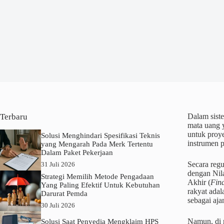
Terbaru
Dalam sist
mata uang y
untuk proye
Solusi Menghindari Spesifikasi Teknis
instrumen p
yang Mengarah Pada Merk Tertentu
Dalam Paket Pekerjaan
Secara regu
31 Juli 2026
dengan Nila
Strategi Memilih Metode Pengadaan
Akhir (
Fin
Yang Paling Efektif Untuk Kebutuhan
rakyat adal
Darurat Pemda
sebagai aja
30 Juli 2026
Namun, di m
Solusi Saat Penyedia Mengklaim HPS