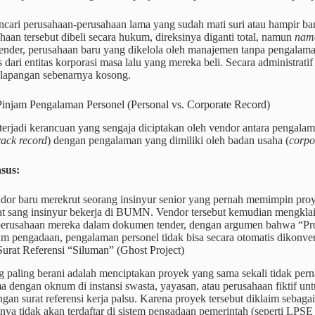
cari perusahaan-perusahaan lama yang sudah mati suri atau hampir ba
ahaan tersebut dibeli secara hukum, direksinya diganti total, namun
nama
tender, perusahaan baru yang dikelola oleh manajemen tanpa pengalam
dari entitas korporasi masa lalu yang mereka beli. Secara administratif 
i lapangan sebenarnya kosong.
injam Pengalaman Personel (Personal vs. Corporate Record)
 terjadi kerancuan yang sengaja diciptakan oleh vendor antara pengalama
rack record
) dengan pengalaman yang dimiliki oleh badan usaha (
corpo
sus:
dor baru merekrut seorang insinyur senior yang pernah memimpin pr
aat sang insinyur bekerja di BUMN. Vendor tersebut kemudian mengkla
 perusahaan mereka dalam dokumen tender, dengan argumen bahwa “Pro
m pengadaan, pengalaman personel tidak bisa secara otomatis dikonve
urat Referensi “Siluman” (Ghost Project)
paling berani adalah menciptakan proyek yang sama sekali tidak perna
a dengan oknum di instansi swasta, yayasan, atau perusahaan fiktif un
gan surat referensi kerja palsu. Karena proyek tersebut diklaim sebagai
nya tidak akan terdaftar di sistem pengadaan pemerintah (seperti LPSE