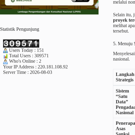
melalui nom
Selain itu,
proyek te
melihat apa
Statistik Pengunjung
tersebut.
5. Menuju 
Users Today : 151
Menyelesai
Total Users : 309571
nasional.
Who's Online : 2
Your IP Address : 220.181.108.92
Server Time : 2026-08-03
Langkah
Strategis
Sistem
“Satu
Data”
Pengada
Nasional
Penerap
Asas
Sanksi