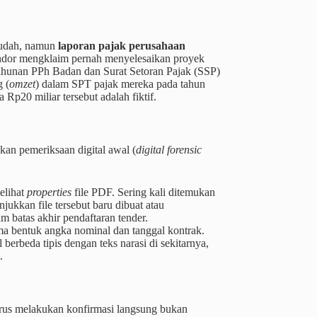
mudah, namun
laporan pajak perusahaan
endor mengklaim pernah menyelesaikan proyek
Tahunan PPh Badan dan Surat Setoran Pajak (SSP)
g (
omzet
) dalam SPT pajak mereka pada tahun
 Rp20 miliar tersebut adalah fiktif.
an pemeriksaan digital awal (
digital forensic
elihat
properties
file PDF. Sering kali ditemukan
ukkan file tersebut baru dibuat atau
 batas akhir pendaftaran tender.
 bentuk angka nominal dan tanggal kontrak.
berbeda tipis dengan teks narasi di sekitarnya,
.
arus melakukan konfirmasi langsung bukan