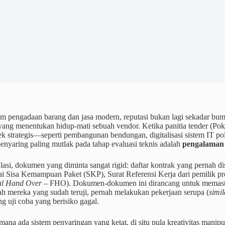
em pengadaan barang dan jasa modern, reputasi bukan lagi sekadar bu
ang menentukan hidup-mati sebuah vendor. Ketika panitia tender (Pok
k strategis—seperti pembangunan bendungan, digitalisasi sistem IT po
enyaring paling mutlak pada tahap evaluasi teknis adalah
pengalaman 
lasi, dokumen yang diminta sangat rigid: daftar kontrak yang pernah d
i Sisa Kemampuan Paket (SKP), Surat Referensi Kerja dari pemilik pro
al Hand Over
– FHO). Dokumen-dokumen ini dirancang untuk memasti
ah mereka yang sudah teruji, pernah melakukan pekerjaan serupa (
simil
ng uji coba yang berisiko gagal.
ana ada sistem penyaringan yang ketat, di situ pula kreativitas manip