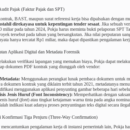
Audit Pajak (Faktur Pajak dan SPT)
ntrak, BAST, maupun surat referensi kerja bisa dipalsukan dengan 
tahil direkayasa untuk kepentingan tender sesaat
. Jika sebuah v
20 miliar pada tahun 2024, Pokja harus meminta bukti pelaporan SPT 
oyek tersebut pada tahun yang bersangkutan. Jika nilai perputaran uan
rnyata hanya tercatat Rp1 miliar, maka dapat dipastikan pengalaman kerja
tan Aplikasi Digital dan Metadata Forensik
lakukan verifikasi lapangan yang memakan biaya, Pokja dapat melakuk
adap dokumen PDF kontrak yang diunggah oleh vendor:
Metadata:
Menggunakan perangkat lunak pembaca dokumen untuk m
 dokumen kontrak yang diklaim terbit tahun 2021, metadatanya menunj
ifikasi menggunakan aplikasi penyunting gambar beberapa hari sebelum
isis Jenis Huruf (Font Inconsistency):
Memperhatikan dengan saksama
jenis huruf (
font
) atau tingkat ketajaman warna tinta pada angka nominal 
dalah indikasi kuat adanya proses penyuntingan teks digital secara ilegal
si Konfirmasi Tiga Penjuru (Three-Way Confirmation)
r mencantumkan pengalaman kerja di instansi pemerintah lain, Pokja h