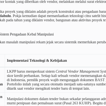
or kontak yang diberikan oleh vendor, melainkan melalui surat elektronik
 jika proyek yang diklaim adalah proyek konstruksi atau pengadaan bara
rdahulu
. Pokja kemudian dapat memanfaatkan teknologi citra satelit hist
kah pada tahun yang diklaim vendor, bangunan atau aktivitas proyek ter
Sistem Pengadaan Kebal Manipulasi
kan masalah manipulasi rekam jejak secara sistemik memerlukan perub
Implementasi Teknologi & Kebijakan
LKPP harus memperkuat sistem
Central Vendor Management Sys
skor kredit perbankan. Setiap kali sebuah vendor memenangkan d
di Indonesia, pemilik proyek wajib mengunggah dokumen BAST yan
an
Portofolio inilah yang secara otomatis menjadi satu-satunya sumb
ditarik saat vendor mengikuti tender baru di tempat lain.
an
Manipulasi dokumen dalam tender bukan sekadar pelanggaran admi
murni penipuan dan pemalsuan surat (Pasal 263 KUHP). Begitu dit