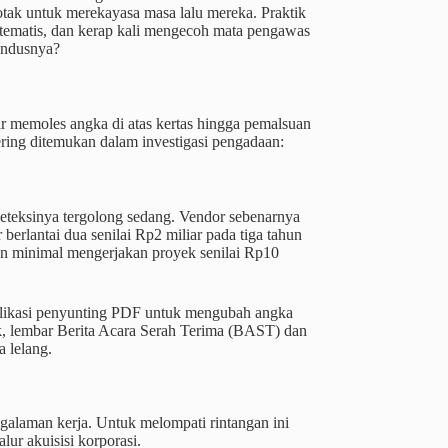
tak untuk merekayasa masa lalu mereka. Praktik
istematis, dan kerap kali mengecoh mata pengawas
gendusnya?
ar memoles angka di atas kertas hingga pemalsuan
ering ditemukan dalam investigasi pengadaan:
n deteksinya tergolong sedang. Vendor sebenarnya
rlantai dua senilai Rp2 miliar pada tiga tahun
an minimal mengerjakan proyek senilai Rp10
likasi penyunting PDF untuk mengubah angka
, lembar Berita Acara Serah Terima (BAST) dan
a lelang.
ngalaman kerja. Untuk melompati rintangan ini
ur akuisisi korporasi.