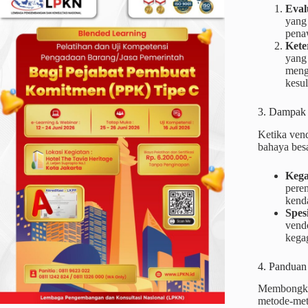
Eval
yang
penaw
Kete
yang 
meng
kesul
3. Dampak 
Ketika ven
bahaya besa
Kega
peren
kend
Spes
vend
kega
4. Panduan
Membongkar
metode-meto