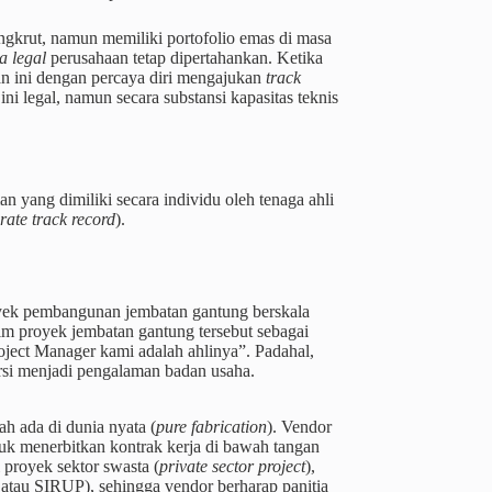
ngkrut, namun memiliki portofolio emas di masa
 legal
perusahaan tetap dipertahankan. Ketika
an ini dengan percaya diri mengajukan
track
ini legal, namun secara substansi kapasitas teknis
n yang dimiliki secara individu oleh tenaga ahli
rate track record
).
oyek pembangunan jembatan gantung berskala
im proyek jembatan gantung tersebut sebagai
ject Manager kami adalah ahlinya”. Padahal,
rsi menjadi pengalaman badan usaha.
h ada di dunia nyata (
pure fabrication
). Vendor
tuk menerbitkan kontrak kerja di bawah tangan
 proyek sektor swasta (
private sector project
),
 atau SIRUP), sehingga vendor berharap panitia