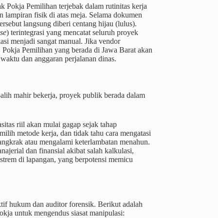
 Pokja Pemilihan terjebak dalam rutinitas kerja
 lampiran fisik di atas meja. Selama dokumen
sebut langsung diberi centang hijau (lulus).
se
) terintegrasi yang mencatat seluruh proyek
asi menjadi sangat manual. Jika vendor
 Pokja Pemilihan yang berada di Jawa Barat akan
n waktu dan anggaran perjalanan dinas.
lih mahir bekerja, proyek publik berada dalam
itas riil akan mulai gagap sejak tahap
ilih metode kerja, dan tidak tahu cara mengatasi
 mangkrak atau mengalami keterlambatan menahun.
rial dan finansial akibat salah kalkulasi,
strem di lapangan, yang berpotensi memicu
f hukum dan auditor forensik. Berikut adalah
okja untuk mengendus siasat manipulasi: