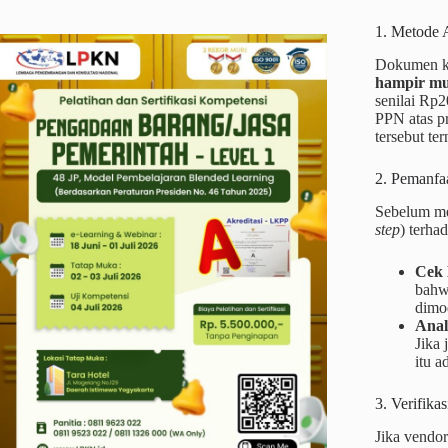
1. Metode 
Dokumen ko
hampir mus
senilai Rp
PPN atas pr
tersebut te
2. Pemanfaa
Sebelum me
step
) terh
Cek 
bahwa
dimod
Anal
Jika 
itu a
3. Verifika
Jika vendo