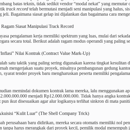
bang batas teknis, tidak sedikit vendor “modal nekat” yang memutar o
tik
track record
telah bermutasi menjadi seni manipulasi yang halus, s
 jeli. Bagaimana siasat gelap ini dijalankan dan bagaimana cara men
i Ragam Siasat Manipulasi Track Record
ayasa pengalaman kerja memiliki spektrum yang luas, mulai dari sekad
ara secara total. Berikut adalah ragam modus operandi yang paling s
Inflasi” Nilai Kontrak (Contract Value Mark-Up)
salah satu taktik yang paling sering digunakan karena tingkat kesulita
nah mengerjakan suatu proyek, misalnya pembangunan gedung kantor be
n, syarat tender proyek baru mengharuskan peserta memiliki pengalam
udian memindai dokumen kontrak lama mereka, lalu menggunakan ap
2.000.000.000 menjadi Rp12.000.000.000. Tidak hanya angka kontrak
 pun ikut disesuaikan agar alur logikanya terlihat sinkron di mata paniti
kuisisi “Kulit Luar” (The Shell Company Trick)
ah perusahaan baru didirikan, mereka secara otomatis memiliki nol pe
an tanpa harus merangkak dari proyek kecil, pemilik modal menempuh jal