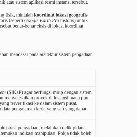
 atau sistem aplikasi resmi instansi tersebut.
ng fisik, mintalah
koordinat lokasi geografis
oris (seperti
Google Earth Pro
historis) untuk
sebut benar-benar eksis di lokasi koordinat
ahan mendasar pada arsitektur sistem pengadaan
tem
(SIKaP) agar berfungsi mirip dengan sistem
an menyelesaikan proyek di instansi mana pun
g terverifikasi ke dalam sistem pusat.
er data pengalaman kerja yang sah yang dapat
nistrasi pengadaan, melainkan delik pidana
emukan indikasi manipulasi, Pokja tidak boleh