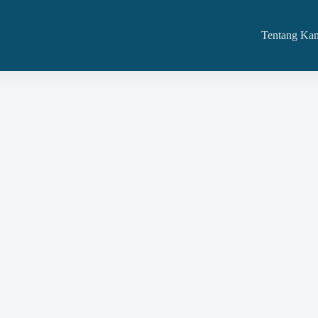
Tentang Ka
man Kerja (Track Record)