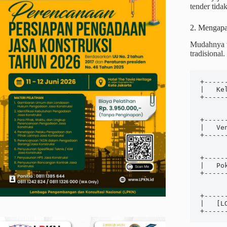
tender tida
2. Mengapa 
Mudahnya ve
tradisional.
+-----
|   Ke
+-----
       
       
+-----
|   Ve
+-----
       
       
+-----
|   Po
+-----
       
       
+-----
|   [L