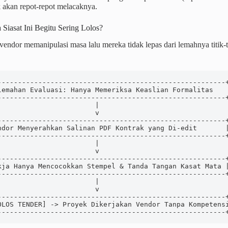
k akan repot-repot melacaknya.
Siasat Ini Begitu Sering Lolos?
ndor memanipulasi masa lalu mereka tidak lepas dari lemahnya titik-ti
--------------------------------------------------------+
lemahan Evaluasi: Hanya Memeriksa Keaslian Formalitas    
--------------------------------------------------------+
                       |

                       v

--------------------------------------------------------+
ndor Menyerahkan Salinan PDF Kontrak yang Di-edit       |
--------------------------------------------------------+
                       |

                       v

--------------------------------------------------------+
kja Hanya Mencocokkan Stempel & Tanda Tangan Kasat Mata |
--------------------------------------------------------+
                       |

                       v

--------------------------------------------------------+
OLOS TENDER] -> Proyek Dikerjakan Vendor Tanpa Kompetensi