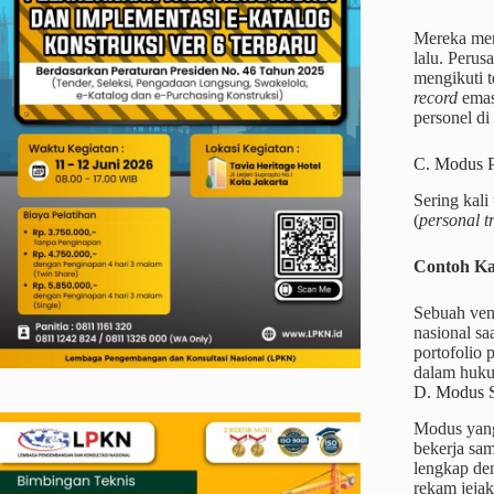
Mereka men
lalu. Perus
mengikuti 
record
emas 
personel d
C. Modus P
Sering kali
(
personal t
Contoh Ka
Sebuah ven
nasional s
portofolio
dalam huku
D. Modus S
Modus yang 
bekerja sam
lengkap den
rekam jejak