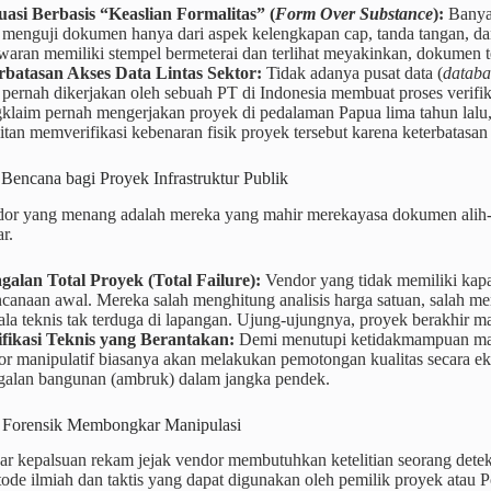
uasi Berbasis “Keaslian Formalitas” (
Form Over Substance
):
Banyak
 menguji dokumen hanya dari aspek kelengkapan cap, tanda tangan, dan
aran memiliki stempel bermeterai dan terlihat meyakinkan, dokumen ter
rbatasan Akses Data Lintas Sektor:
Tidak adanya pusat data (
databa
pernah dikerjakan oleh sebuah PT di Indonesia membuat proses verifik
klaim pernah mengerjakan proyek di pedalaman Papua lima tahun lalu,
itan memverifikasi kebenaran fisik proyek tersebut karena keterbatasa
Bencana bagi Proyek Infrastruktur Publik
dor yang menang adalah mereka yang mahir merekayasa dokumen alih-a
r.
galan Total Proyek (Total Failure):
Vendor yang tidak memiliki kapas
canaan awal. Mereka salah menghitung analisis harga satuan, salah mem
ala teknis tak terduga di lapangan. Ujung-ujungnya, proyek berakhir
ifikasi Teknis yang Berantakan:
Demi menutupi ketidakmampuan manaje
or manipulatif biasanya akan melakukan pemotongan kualitas secara ek
galan bangunan (ambruk) dalam jangka pendek.
 Forensik Membongkar Manipulasi
 kepalsuan rekam jejak vendor membutuhkan ketelitian seorang detekti
de ilmiah dan taktis yang dapat digunakan oleh pemilik proyek atau P