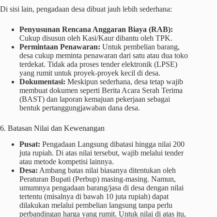
Di sisi lain, pengadaan desa dibuat jauh lebih sederhana:
Penyusunan Rencana Anggaran Biaya (RAB):
Cukup disusun oleh Kasi/Kaur dibantu oleh TPK.
Permintaan Penawaran:
Untuk pembelian barang,
desa cukup meminta penawaran dari satu atau dua toko
terdekat. Tidak ada proses tender elektronik (LPSE)
yang rumit untuk proyek-proyek kecil di desa.
Dokumentasi:
Meskipun sederhana, desa tetap wajib
membuat dokumen seperti Berita Acara Serah Terima
(BAST) dan laporan kemajuan pekerjaan sebagai
bentuk pertanggungjawaban dana desa.
6. Batasan Nilai dan Kewenangan
Pusat:
Pengadaan Langsung dibatasi hingga nilai 200
juta rupiah. Di atas nilai tersebut, wajib melalui tender
atau metode kompetisi lainnya.
Desa:
Ambang batas nilai biasanya ditentukan oleh
Peraturan Bupati (Perbup) masing-masing. Namun,
umumnya pengadaan barang/jasa di desa dengan nilai
tertentu (misalnya di bawah 10 juta rupiah) dapat
dilakukan melalui pembelian langsung tanpa perlu
perbandingan harga yang rumit. Untuk nilai di atas itu,