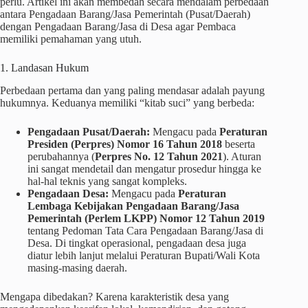
perlu. Artikel ini akan membedah secara mendalam perbedaan
antara Pengadaan Barang/Jasa Pemerintah (Pusat/Daerah)
dengan Pengadaan Barang/Jasa di Desa agar Pembaca
memiliki pemahaman yang utuh.
1. Landasan Hukum
Perbedaan pertama dan yang paling mendasar adalah payung
hukumnya. Keduanya memiliki “kitab suci” yang berbeda:
Pengadaan Pusat/Daerah:
Mengacu pada
Peraturan
Presiden (Perpres) Nomor 16 Tahun 2018
beserta
perubahannya (
Perpres No. 12 Tahun 2021
). Aturan
ini sangat mendetail dan mengatur prosedur hingga ke
hal-hal teknis yang sangat kompleks.
Pengadaan Desa:
Mengacu pada
Peraturan
Lembaga Kebijakan Pengadaan Barang/Jasa
Pemerintah (Perlem LKPP) Nomor 12 Tahun 2019
tentang Pedoman Tata Cara Pengadaan Barang/Jasa di
Desa. Di tingkat operasional, pengadaan desa juga
diatur lebih lanjut melalui Peraturan Bupati/Wali Kota
masing-masing daerah.
Mengapa dibedakan? Karena karakteristik desa yang