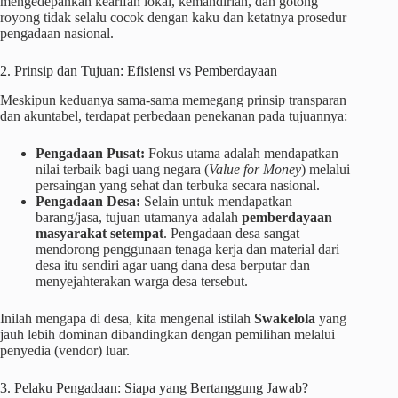
mengedepankan kearifan lokal, kemandirian, dan gotong
royong tidak selalu cocok dengan kaku dan ketatnya prosedur
pengadaan nasional.
2. Prinsip dan Tujuan: Efisiensi vs Pemberdayaan
Meskipun keduanya sama-sama memegang prinsip transparan
dan akuntabel, terdapat perbedaan penekanan pada tujuannya:
Pengadaan Pusat:
Fokus utama adalah mendapatkan
nilai terbaik bagi uang negara (
Value for Money
) melalui
persaingan yang sehat dan terbuka secara nasional.
Pengadaan Desa:
Selain untuk mendapatkan
barang/jasa, tujuan utamanya adalah
pemberdayaan
masyarakat setempat
. Pengadaan desa sangat
mendorong penggunaan tenaga kerja dan material dari
desa itu sendiri agar uang dana desa berputar dan
menyejahterakan warga desa tersebut.
Inilah mengapa di desa, kita mengenal istilah
Swakelola
yang
jauh lebih dominan dibandingkan dengan pemilihan melalui
penyedia (vendor) luar.
3. Pelaku Pengadaan: Siapa yang Bertanggung Jawab?