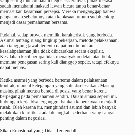
yang sering muncul dalam negosiasi. Banyak pihak merasa
sudah memahami maksud lawan bicara tanpa benar-benar
memastikan kesamaan persepsi. Mereka menganggap bahwa
pengalaman sebelumnya atau kebiasaan umum sudah cukup
menjadi dasar pemahaman bersama.
Padahal, setiap proyek memiliki karakteristik yang berbeda.
Asumsi tentang ruang lingkup pekerjaan, metode pelaksanaan,
atau tanggung jawab tertentu dapat menimbulkan
kesalahpahaman jika tidak dibicarakan secara eksplisit.
Kesalahan kecil berupa tidak menanyakan detail atau tidak
meminta penegasan sering kali dianggap sepele, tetapi efeknya
dapat meluas.
Ketika asumsi yang berbeda bertemu dalam pelaksanaan
kontrak, muncul ketegangan yang sulit diselesaikan. Masing-
masing pihak merasa berada di posisi yang benar karena
berpegang pada pemahaman sendiri. Dalam situasi seperti ini,
hubungan kerja bisa terganggu, bahkan kepercayaan menjadi
rusak. Oleh karena itu, menghindari asumsi dan lebih banyak
melakukan klarifikasi adalah langkah sederhana yang sangat
penting dalam negosiasi.
Sikap Emosional yang Tidak Terkendali