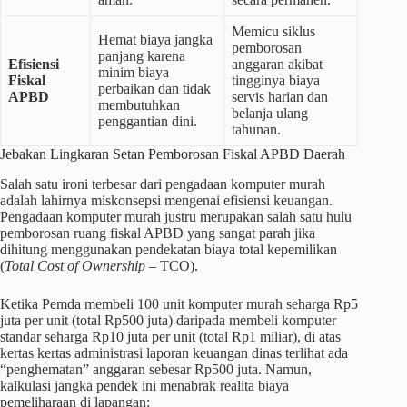
Memicu siklus
Hemat biaya jangka
pemborosan
panjang karena
Efisiensi
anggaran akibat
minim biaya
Fiskal
tingginya biaya
perbaikan dan tidak
APBD
servis harian dan
membutuhkan
belanja ulang
penggantian dini.
tahunan.
Jebakan Lingkaran Setan Pemborosan Fiskal APBD Daerah
Salah satu ironi terbesar dari pengadaan komputer murah
adalah lahirnya miskonsepsi mengenai efisiensi keuangan.
Pengadaan komputer murah justru merupakan salah satu hulu
pemborosan ruang fiskal APBD yang sangat parah jika
dihitung menggunakan pendekatan biaya total kepemilikan
(
Total Cost of Ownership
– TCO).
Ketika Pemda membeli 100 unit komputer murah seharga Rp5
juta per unit (total Rp500 juta) daripada membeli komputer
standar seharga Rp10 juta per unit (total Rp1 miliar), di atas
kertas kertas administrasi laporan keuangan dinas terlihat ada
“penghematan” anggaran sebesar Rp500 juta. Namun,
kalkulasi jangka pendek ini menabrak realita biaya
pemeliharaan di lapangan: