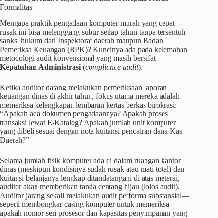
Formalitas
Mengapa praktik pengadaan komputer murah yang cepat
rusak ini bisa melenggang subur setiap tahun tanpa tersentuh
sanksi hukum dari Inspektorat daerah maupun Badan
Pemeriksa Keuangan (BPK)? Kuncinya ada pada kelemahan
metodologi audit konvensional yang masih bersifat
Kepatuhan Administrasi
(
compliance audit
).
Ketika auditor datang melakukan pemeriksaan laporan
keuangan dinas di akhir tahun, fokus utama mereka adalah
memeriksa kelengkapan lembaran kertas berkas birokrasi:
“Apakah ada dokumen pengadaannya? Apakah proses
transaksi lewat E-Katalog? Apakah jumlah unit komputer
yang dibeli sesuai dengan nota kuitansi pencairan dana Kas
Daerah?”
Selama jumlah fisik komputer ada di dalam ruangan kantor
dinas (meskipun kondisinya sudah rusak atau mati total) dan
kuitansi belanjanya lengkap ditandatangani di atas meterai,
auditor akan memberikan tanda centang hijau (lolos audit).
Auditor jarang sekali melakukan audit performa substansial—
seperti membongkar casing komputer untuk memeriksa
apakah nomor seri prosesor dan kapasitas penyimpanan yang