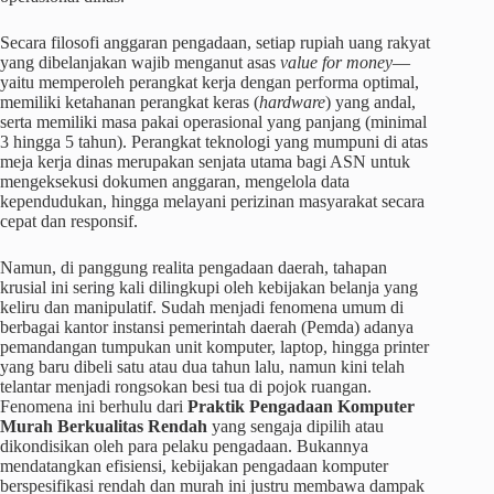
Secara filosofi anggaran pengadaan, setiap rupiah uang rakyat
yang dibelanjakan wajib menganut asas
value for money
—
yaitu memperoleh perangkat kerja dengan performa optimal,
memiliki ketahanan perangkat keras (
hardware
) yang andal,
serta memiliki masa pakai operasional yang panjang (minimal
3 hingga 5 tahun). Perangkat teknologi yang mumpuni di atas
meja kerja dinas merupakan senjata utama bagi ASN untuk
mengeksekusi dokumen anggaran, mengelola data
kependudukan, hingga melayani perizinan masyarakat secara
cepat dan responsif.
Namun, di panggung realita pengadaan daerah, tahapan
krusial ini sering kali dilingkupi oleh kebijakan belanja yang
keliru dan manipulatif. Sudah menjadi fenomena umum di
berbagai kantor instansi pemerintah daerah (Pemda) adanya
pemandangan tumpukan unit komputer, laptop, hingga printer
yang baru dibeli satu atau dua tahun lalu, namun kini telah
telantar menjadi rongsokan besi tua di pojok ruangan.
Fenomena ini berhulu dari
Praktik Pengadaan Komputer
Murah Berkualitas Rendah
yang sengaja dipilih atau
dikondisikan oleh para pelaku pengadaan. Bukannya
mendatangkan efisiensi, kebijakan pengadaan komputer
berspesifikasi rendah dan murah ini justru membawa dampak