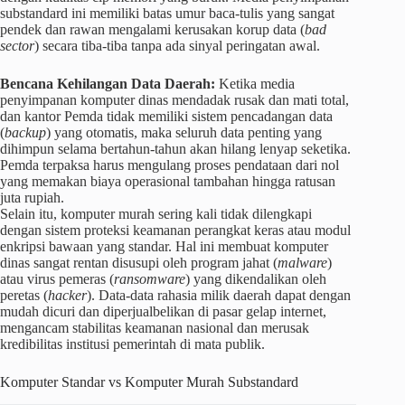
substandard ini memiliki batas umur baca-tulis yang sangat
pendek dan rawan mengalami kerusakan korup data (
bad
sector
) secara tiba-tiba tanpa ada sinyal peringatan awal.
Bencana Kehilangan Data Daerah:
Ketika media
penyimpanan komputer dinas mendadak rusak dan mati total,
dan kantor Pemda tidak memiliki sistem pencadangan data
(
backup
) yang otomatis, maka seluruh data penting yang
dihimpun selama bertahun-tahun akan hilang lenyap seketika.
Pemda terpaksa harus mengulang proses pendataan dari nol
yang memakan biaya operasional tambahan hingga ratusan
juta rupiah.
Selain itu, komputer murah sering kali tidak dilengkapi
dengan sistem proteksi keamanan perangkat keras atau modul
enkripsi bawaan yang standar. Hal ini membuat komputer
dinas sangat rentan disusupi oleh program jahat (
malware
)
atau virus pemeras (
ransomware
) yang dikendalikan oleh
peretas (
hacker
). Data-data rahasia milik daerah dapat dengan
mudah dicuri dan diperjualbelikan di pasar gelap internet,
mengancam stabilitas keamanan nasional dan merusak
kredibilitas institusi pemerintah di mata publik.
Komputer Standar vs Komputer Murah Substandard