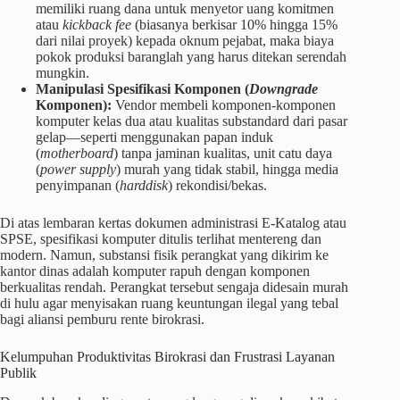
memiliki ruang dana untuk menyetor uang komitmen
atau
kickback fee
(biasanya berkisar 10% hingga 15%
dari nilai proyek) kepada oknum pejabat, maka biaya
pokok produksi baranglah yang harus ditekan serendah
mungkin.
Manipulasi Spesifikasi Komponen (
Downgrade
Komponen):
Vendor membeli komponen-komponen
komputer kelas dua atau kualitas substandard dari pasar
gelap—seperti menggunakan papan induk
(
motherboard
) tanpa jaminan kualitas, unit catu daya
(
power supply
) murah yang tidak stabil, hingga media
penyimpanan (
harddisk
) rekondisi/bekas.
Di atas lembaran kertas dokumen administrasi E-Katalog atau
SPSE, spesifikasi komputer ditulis terlihat mentereng dan
modern. Namun, substansi fisik perangkat yang dikirim ke
kantor dinas adalah komputer rapuh dengan komponen
berkualitas rendah. Perangkat tersebut sengaja didesain murah
di hulu agar menyisakan ruang keuntungan ilegal yang tebal
bagi aliansi pemburu rente birokrasi.
Kelumpuhan Produktivitas Birokrasi dan Frustrasi Layanan
Publik