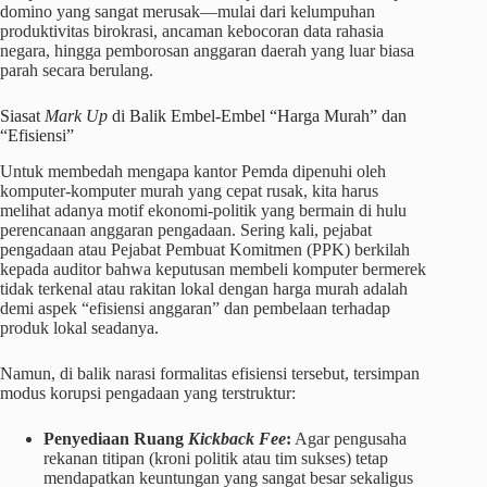
domino yang sangat merusak—mulai dari kelumpuhan
produktivitas birokrasi, ancaman kebocoran data rahasia
negara, hingga pemborosan anggaran daerah yang luar biasa
parah secara berulang.
Siasat
Mark Up
di Balik Embel-Embel “Harga Murah” dan
“Efisiensi”
Untuk membedah mengapa kantor Pemda dipenuhi oleh
komputer-komputer murah yang cepat rusak, kita harus
melihat adanya motif ekonomi-politik yang bermain di hulu
perencanaan anggaran pengadaan. Sering kali, pejabat
pengadaan atau Pejabat Pembuat Komitmen (PPK) berkilah
kepada auditor bahwa keputusan membeli komputer bermerek
tidak terkenal atau rakitan lokal dengan harga murah adalah
demi aspek “efisiensi anggaran” dan pembelaan terhadap
produk lokal seadanya.
Namun, di balik narasi formalitas efisiensi tersebut, tersimpan
modus korupsi pengadaan yang terstruktur:
Penyediaan Ruang
Kickback Fee
:
Agar pengusaha
rekanan titipan (kroni politik atau tim sukses) tetap
mendapatkan keuntungan yang sangat besar sekaligus