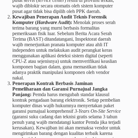
pusat servis (
service center
) resmi di provinsi terkait,
wajib diblokir secara otomatis oleh sistem komputer
pusat agar tidak bisa dipilih oleh PPK daerah.
Kewajiban Penerapan Audit Teknis Forensik
Komputer (
Hardware Audit
):
Menolak proses serah
terima barang yang murni berbasis formalitas
pemeriksaan fisik luar. Sebelum Berita Acara Serah
Terima (BAST) ditandatangani, Inspektorat daerah
wajib menerjunkan pranata komputer atau ahli IT
independen untuk melakukan audit perangkat keras
menggunakan aplikasi deteksi sistem digital (seperti
CPU-Z atau sejenisnya) untuk memverifikasi keaslian
komponen bagian dalam, guna memastikan tidak
adanya praktik manipulasi komponen oleh vendor
nakal.
Penerapan Kontrak Berbasis Jaminan
Pemeliharaan dan Garansi Purnajual Jangka
Panjang:
Pemda harus mengubah standar klausul
kontrak pengadaan barang elektronik. Setiap pembelian
komputer dinas wajib hukumnya menyertakan paket
garansi purnajual komprehensif
3-Years On-Site Service
(garansi suku cadang dan teknisi gratis selama 3 tahun
penuh yang wajib mendatangi kantor Pemda jika terjadi
kerusakan). Kewajiban ini akan memaksa vendor untuk
mengirimkan barang dengan kualitas terbaik karena