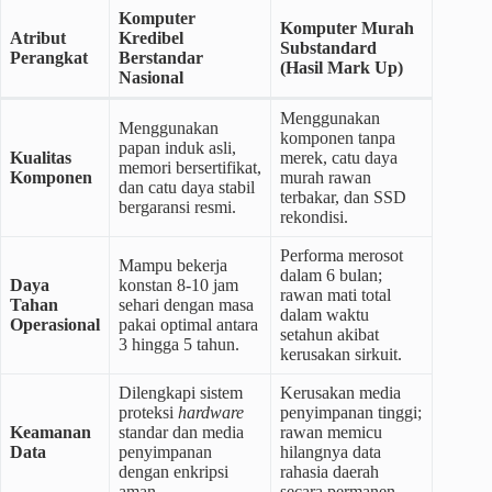
Komputer
Komputer Murah
Atribut
Kredibel
Substandard
Perangkat
Berstandar
(Hasil Mark Up)
Nasional
Menggunakan
Menggunakan
komponen tanpa
papan induk asli,
Kualitas
merek, catu daya
memori bersertifikat,
Komponen
murah rawan
dan catu daya stabil
terbakar, dan SSD
bergaransi resmi.
rekondisi.
Performa merosot
Mampu bekerja
dalam 6 bulan;
Daya
konstan 8-10 jam
rawan mati total
Tahan
sehari dengan masa
dalam waktu
Operasional
pakai optimal antara
setahun akibat
3 hingga 5 tahun.
kerusakan sirkuit.
Dilengkapi sistem
Kerusakan media
proteksi
hardware
penyimpanan tinggi;
Keamanan
standar dan media
rawan memicu
Data
penyimpanan
hilangnya data
dengan enkripsi
rahasia daerah
aman.
secara permanen.