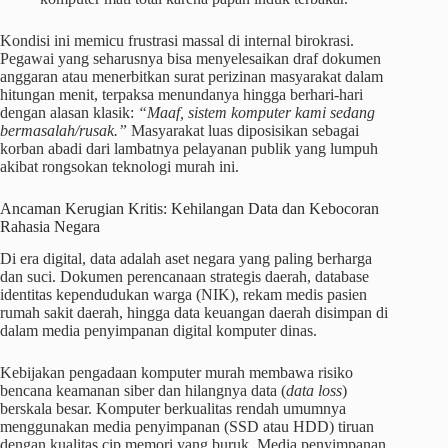
Kondisi ini memicu frustrasi massal di internal birokrasi.
Pegawai yang seharusnya bisa menyelesaikan draf dokumen
anggaran atau menerbitkan surat perizinan masyarakat dalam
hitungan menit, terpaksa menundanya hingga berhari-hari
dengan alasan klasik:
“Maaf, sistem komputer kami sedang
bermasalah/rusak.”
Masyarakat luas diposisikan sebagai
korban abadi dari lambatnya pelayanan publik yang lumpuh
akibat rongsokan teknologi murah ini.
Ancaman Kerugian Kritis: Kehilangan Data dan Kebocoran
Rahasia Negara
Di era digital, data adalah aset negara yang paling berharga
dan suci. Dokumen perencanaan strategis daerah, database
identitas kependudukan warga (NIK), rekam medis pasien
rumah sakit daerah, hingga data keuangan daerah disimpan di
dalam media penyimpanan digital komputer dinas.
Kebijakan pengadaan komputer murah membawa risiko
bencana keamanan siber dan hilangnya data (
data loss
)
berskala besar. Komputer berkualitas rendah umumnya
menggunakan media penyimpanan (SSD atau HDD) tiruan
dengan kualitas cip memori yang buruk. Media penyimpanan