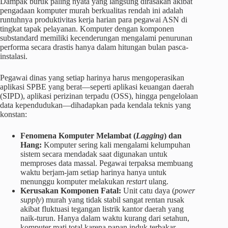
Dampak buruk paling nyata yang langsung dirasakan akibat
pengadaan komputer murah berkualitas rendah ini adalah
runtuhnya produktivitas kerja harian para pegawai ASN di
tingkat tapak pelayanan. Komputer dengan komponen
substandard memiliki kecenderungan mengalami penurunan
performa secara drastis hanya dalam hitungan bulan pasca-
instalasi.
Pegawai dinas yang setiap harinya harus mengoperasikan
aplikasi SPBE yang berat—seperti aplikasi keuangan daerah
(SIPD), aplikasi perizinan terpadu (OSS), hingga pengelolaan
data kependudukan—dihadapkan pada kendala teknis yang
konstan:
Fenomena Komputer Melambat (
Lagging
) dan
Hang:
Komputer sering kali mengalami kelumpuhan
sistem secara mendadak saat digunakan untuk
memproses data massal. Pegawai terpaksa membuang
waktu berjam-jam setiap harinya hanya untuk
menunggu komputer melakukan
restart
ulang.
Kerusakan Komponen Fatal:
Unit catu daya (
power
supply
) murah yang tidak stabil sangat rentan rusak
akibat fluktuasi tegangan listrik kantor daerah yang
naik-turun. Hanya dalam waktu kurang dari setahun,
komputer mati total karena papan induk terbakar.