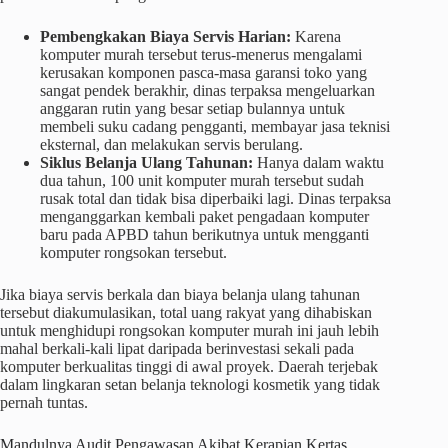
Pembengkakan Biaya Servis Harian:
Karena
komputer murah tersebut terus-menerus mengalami
kerusakan komponen pasca-masa garansi toko yang
sangat pendek berakhir, dinas terpaksa mengeluarkan
anggaran rutin yang besar setiap bulannya untuk
membeli suku cadang pengganti, membayar jasa teknisi
eksternal, dan melakukan servis berulang.
Siklus Belanja Ulang Tahunan:
Hanya dalam waktu
dua tahun, 100 unit komputer murah tersebut sudah
rusak total dan tidak bisa diperbaiki lagi. Dinas terpaksa
menganggarkan kembali paket pengadaan komputer
baru pada APBD tahun berikutnya untuk mengganti
komputer rongsokan tersebut.
Jika biaya servis berkala dan biaya belanja ulang tahunan
tersebut diakumulasikan, total uang rakyat yang dihabiskan
untuk menghidupi rongsokan komputer murah ini jauh lebih
mahal berkali-kali lipat daripada berinvestasi sekali pada
komputer berkualitas tinggi di awal proyek. Daerah terjebak
dalam lingkaran setan belanja teknologi kosmetik yang tidak
pernah tuntas.
Mandulnya Audit Pengawasan Akibat Kerapian Kertas