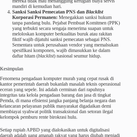
mereka tidak mau menanggung kerugian biaya servis
mandiri di kemudian hari.
Sanksi Sanksi Pemecatan PNS dan
Blacklist
Korporasi Permanen:
Menegakkan sanksi hukum
tanpa pandang bulu. Pejabat Pembuat Komitmen (PPK)
yang terbukti secara sengaja menerima suapan untuk
meloloskan komputer berkualitas buruk atau rakitan
fiktif wajib dijatuhi sanksi pemecatan sebagai PNS.
Sementara untuk perusahaan vendor yang memalsukan
spesifikasi komponen, wajib dimasukkan ke dalam
daftar hitam (
blacklist
) nasional seumur hidup.
Kesimpulan
Fenomena pengadaan komputer murah yang cepat rusak di
kantor pemerintah daerah bukanlah masalah teknis operasional
eceran yang sepele. Ini adalah cerminan dari rapuhnya
integritas tata kelola pengadaan barang dan jasa di tingkat
Pemda, di mana efisiensi jangka panjang belanja negara dan
kelancaran pelayanan publik masyarakat digadaikan demi
membiayai syahwat politik transaksional dan setoran ilegal
kelompok pemburu rente birokrasi hulu.
Setiap rupiah APBD yang dialokasikan untuk digitalisasi
daerah adalah uang amanah rakyat yang harus diubah menjadi