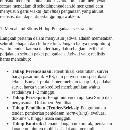
berisiko menjadi temuan audit. Artikel ini akan membedah
secara mendalam di sekolahpengadaan.id mengenai cara
menyusun garis waktu (
timeline
) pengadaan yang akurat,
realistis, dan dapat dipertanggungjawabkan.
1. Memahami Siklus Hidup Pengadaan secara Utuh
Langkah pertama dalam menyusun jadwal adalah memetakan
seluruh tahapan dari hulu ke hilir. Jangan hanya menghitung
waktu tender, karena tender hanyalah sebagian kecil dari
perjalanan sebuah paket pengadaan. Jadwal yang realistis
harus mencakup:
Tahap Perencanaan:
Identifikasi kebutuhan, survei
harga pasar untuk HPS, dan penyusunan spesifikasi
teknis. Banyak praktisi meremehkan tahap ini, padahal
survei harga yang kredibel membutuhkan waktu
setidaknya 1–2 minggu.
Tahap Persiapan:
Pengumuman di aplikasi Sirup dan
penyusunan Dokumen Pemilihan.
Tahap Pemilihan (Tender/Seleksi):
Pengumuman
tender, pemberian penjelasan (
aanwijzing
), evaluasi
dokumen, hingga masa sanggah.
Tahap Kontrak:
Penandatanganan kontrak, persiapan
lapangan, hingga mobilisasi alat atau personil.