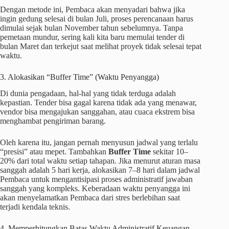
Dengan metode ini, Pembaca akan menyadari bahwa jika
ingin gedung selesai di bulan Juli, proses perencanaan harus
dimulai sejak bulan November tahun sebelumnya. Tanpa
pemetaan mundur, sering kali kita baru memulai tender di
bulan Maret dan terkejut saat melihat proyek tidak selesai tepat
waktu.
3. Alokasikan “Buffer Time” (Waktu Penyangga)
Di dunia pengadaan, hal-hal yang tidak terduga adalah
kepastian. Tender bisa gagal karena tidak ada yang menawar,
vendor bisa mengajukan sanggahan, atau cuaca ekstrem bisa
menghambat pengiriman barang.
Oleh karena itu, jangan pernah menyusun jadwal yang terlalu
“presisi” atau mepet. Tambahkan
Buffer Time
sekitar 10–
20% dari total waktu setiap tahapan. Jika menurut aturan masa
sanggah adalah 5 hari kerja, alokasikan 7–8 hari dalam jadwal
Pembaca untuk mengantisipasi proses administratif jawaban
sanggah yang kompleks. Keberadaan waktu penyangga ini
akan menyelamatkan Pembaca dari stres berlebihan saat
terjadi kendala teknis.
4. Memperhitungkan Batas Waktu Administratif Keuangan