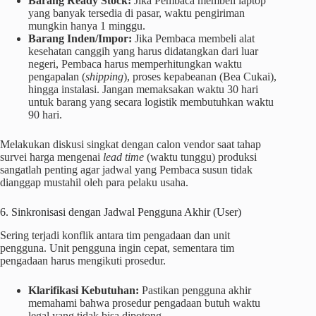
Barang Ready Stock:
Jika Pembaca membeli laptop
yang banyak tersedia di pasar, waktu pengiriman
mungkin hanya 1 minggu.
Barang Inden/Impor:
Jika Pembaca membeli alat
kesehatan canggih yang harus didatangkan dari luar
negeri, Pembaca harus memperhitungkan waktu
pengapalan (
shipping
), proses kepabeanan (Bea Cukai),
hingga instalasi. Jangan memaksakan waktu 30 hari
untuk barang yang secara logistik membutuhkan waktu
90 hari.
Melakukan diskusi singkat dengan calon vendor saat tahap
survei harga mengenai
lead time
(waktu tunggu) produksi
sangatlah penting agar jadwal yang Pembaca susun tidak
dianggap mustahil oleh para pelaku usaha.
6. Sinkronisasi dengan Jadwal Pengguna Akhir (User)
Sering terjadi konflik antara tim pengadaan dan unit
pengguna. Unit pengguna ingin cepat, sementara tim
pengadaan harus mengikuti prosedur.
Klarifikasi Kebutuhan:
Pastikan pengguna akhir
memahami bahwa prosedur pengadaan butuh waktu
legal yang tidak bisa dipotong.