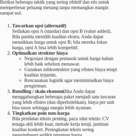
Berikut beberapa taktik yang sering efektif dan etis untuk
memperbesar peluang menang tanpa memangkas margin
sampai nol.
Tawarkan opsi (alternatif)
Sediakan opsi A (standar) dan opsi B (value added).
Bila panitia memilih kualitas ekstra, Anda dapat
menaikkan harga untuk opsi B; bila mereka fokus
harga, opsi A bisa lebih kompetitif.
Optimalkan struktur biaya
Negosiasi dengan pemasok untuk harga bahan
lebih baik sebelum menawar.
Gunakan subkontraktor yang efisien biaya tetapi
kualitas terjamin.
Rencanakan logistik agar meminimalkan biaya
pengiriman.
Bundling / skala ekonomi
Jika Anda dapat
menggabungkan beberapa paket menjadi satu tawaran
yang lebih efisien (dan diperbolehkan), biaya per unit
bisa turun sehingga margin lebih nyaman.
Tingkatkan poin non-harga
Bila penilaian teknis penting, pacu nilai teknis: CV
tenaga ahli lebih kuat, metode kerja teruji, jaminan
kualitas konkret. Peningkatan teknis sering
mengimbangi sedikit premium harga.