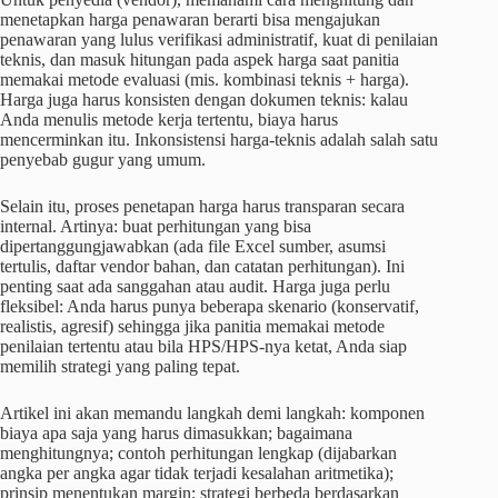
menetapkan harga penawaran berarti bisa mengajukan
penawaran yang lulus verifikasi administratif, kuat di penilaian
teknis, dan masuk hitungan pada aspek harga saat panitia
memakai metode evaluasi (mis. kombinasi teknis + harga).
Harga juga harus konsisten dengan dokumen teknis: kalau
Anda menulis metode kerja tertentu, biaya harus
mencerminkan itu. Inkonsistensi harga-teknis adalah salah satu
penyebab gugur yang umum.
Selain itu, proses penetapan harga harus transparan secara
internal. Artinya: buat perhitungan yang bisa
dipertanggungjawabkan (ada file Excel sumber, asumsi
tertulis, daftar vendor bahan, dan catatan perhitungan). Ini
penting saat ada sanggahan atau audit. Harga juga perlu
fleksibel: Anda harus punya beberapa skenario (konservatif,
realistis, agresif) sehingga jika panitia memakai metode
penilaian tertentu atau bila HPS/HPS-nya ketat, Anda siap
memilih strategi yang paling tepat.
Artikel ini akan memandu langkah demi langkah: komponen
biaya apa saja yang harus dimasukkan; bagaimana
menghitungnya; contoh perhitungan lengkap (dijabarkan
angka per angka agar tidak terjadi kesalahan aritmetika);
prinsip menentukan margin; strategi berbeda berdasarkan