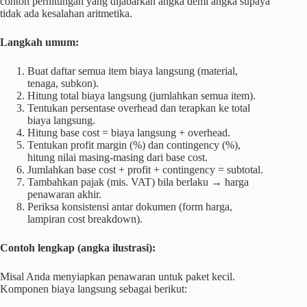
contoh perhitungan yang dijabarkan angka demi angka supaya
tidak ada kesalahan aritmetika.
Langkah umum:
Buat daftar semua item biaya langsung (material,
tenaga, subkon).
Hitung total biaya langsung (jumlahkan semua item).
Tentukan persentase overhead dan terapkan ke total
biaya langsung.
Hitung base cost = biaya langsung + overhead.
Tentukan profit margin (%) dan contingency (%),
hitung nilai masing-masing dari base cost.
Jumlahkan base cost + profit + contingency = subtotal.
Tambahkan pajak (mis. VAT) bila berlaku → harga
penawaran akhir.
Periksa konsistensi antar dokumen (form harga,
lampiran cost breakdown).
Contoh lengkap (angka ilustrasi):
Misal Anda menyiapkan penawaran untuk paket kecil.
Komponen biaya langsung sebagai berikut: