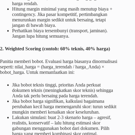
harga rendah.
Hitung margin minimal yang masih menutup biaya +
contingency. Jika pasar kompetitif, pertimbangkan
menurunkan margin sedikit untuk bersaing, tetapi
jangan di bawah biaya.
Perhatikan biaya tersembunyi (transport, jaminan).
Jangan lupa hitung semuanya.
2. Weighted Scoring (contoh: 60% teknis, 40% harga)
Panitia memberi bobot. Evaluasi harga biasanya dinormalisasi
seperti: nilai_harga = (harga_terendah / harga_Anda) ×
bobot_harga. Untuk memanfaatkan ini:
Jika bobot teknis tinggi, prioritas Anda perkuat
dokumen teknis (meningkatkan skor teknis) sehingga
Anda tak perlu bersaing pada harga terendah.
Jika bobot harga signifikan, kalkulasi bagaimana
perubahan kecil harga memengaruhi skor: turun sedikit
mungkin memberi kenaikan skor keseluruhan.
Lakukan simulasi: buat 2-3 skenario harga – agresif,
realistis, konservatif – lalu hitung estimasi skor
gabungan menggunakan bobot dari dokumen. Pilih
harga yang memberi kombinasi skor optimal.