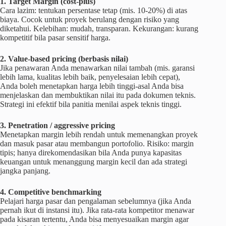
1. Target Margin (cost-plus)
Cara lazim: tentukan persentase tetap (mis. 10-20%) di atas
biaya. Cocok untuk proyek berulang dengan risiko yang
diketahui. Kelebihan: mudah, transparan. Kekurangan: kurang
kompetitif bila pasar sensitif harga.
2. Value-based pricing (berbasis nilai)
Jika penawaran Anda menawarkan nilai tambah (mis. garansi
lebih lama, kualitas lebih baik, penyelesaian lebih cepat),
Anda boleh menetapkan harga lebih tinggi-asal Anda bisa
menjelaskan dan membuktikan nilai itu pada dokumen teknis.
Strategi ini efektif bila panitia menilai aspek teknis tinggi.
3. Penetration / aggressive pricing
Menetapkan margin lebih rendah untuk memenangkan proyek
dan masuk pasar atau membangun portofolio. Risiko: margin
tipis; hanya direkomendasikan bila Anda punya kapasitas
keuangan untuk menanggung margin kecil dan ada strategi
jangka panjang.
4. Competitive benchmarking
Pelajari harga pasar dan pengalaman sebelumnya (jika Anda
pernah ikut di instansi itu). Jika rata-rata kompetitor menawar
pada kisaran tertentu, Anda bisa menyesuaikan margin agar