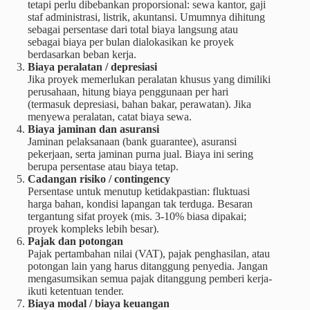
tetapi perlu dibebankan proporsional: sewa kantor, gaji
staf administrasi, listrik, akuntansi. Umumnya dihitung
sebagai persentase dari total biaya langsung atau
sebagai biaya per bulan dialokasikan ke proyek
berdasarkan beban kerja.
Biaya peralatan / depresiasi
Jika proyek memerlukan peralatan khusus yang dimiliki
perusahaan, hitung biaya penggunaan per hari
(termasuk depresiasi, bahan bakar, perawatan). Jika
menyewa peralatan, catat biaya sewa.
Biaya jaminan dan asuransi
Jaminan pelaksanaan (bank guarantee), asuransi
pekerjaan, serta jaminan purna jual. Biaya ini sering
berupa persentase atau biaya tetap.
Cadangan risiko / contingency
Persentase untuk menutup ketidakpastian: fluktuasi
harga bahan, kondisi lapangan tak terduga. Besaran
tergantung sifat proyek (mis. 3-10% biasa dipakai;
proyek kompleks lebih besar).
Pajak dan potongan
Pajak pertambahan nilai (VAT), pajak penghasilan, atau
potongan lain yang harus ditanggung penyedia. Jangan
mengasumsikan semua pajak ditanggung pemberi kerja-
ikuti ketentuan tender.
Biaya modal / biaya keuangan