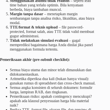
Menggunakan asumsi tidak realistis
– seperti lead
time bahan yang terlalu optimis. Bila kenyataan
berbeda, biaya tambahan muncul.
Margin tanpa dasar
– menetapkan margin
sembarangan tanpa analisa risiko, likuiditas, atau biaya
modal.
TTE/format & teknis upload
– file password-
protected, format salah, atau TTE tidak valid membuat
gugur administrasi.
Tidak melakukan simulasi evaluasi
– gagal
memprediksi bagaimana harga Anda dinilai jika panel
menggunakan formula tertentu.
Pemeriksaan akhir (pre-submit checklist):
Semua biaya utama dan minor telah dimasukkan dan
didokumentasikan.
Aritmetika diperiksa dua kali (bukan hanya visual):
gunakan rumus di spreadsheet dan cross-check manual.
Semua angka konsisten di seluruh dokumen: formulir
harga, lampiran RAB, dan ringkasan.
Pemeriksaan risiko: apakah contingency mencukupi?
apakah ada klausul penyesuaian harga bila material
naik?
Periksa TTE, format file, ukuran file, dan preview di