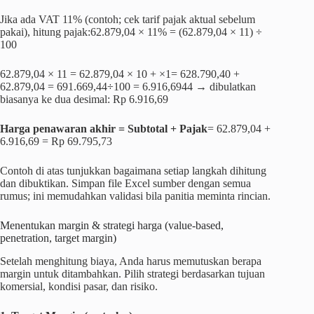
Jika ada VAT 11% (contoh; cek tarif pajak aktual sebelum
pakai), hitung pajak:62.879,04 × 11% = (62.879,04 × 11) ÷
100
62.879,04 × 11 = 62.879,04 × 10 + ×1= 628.790,40 +
62.879,04 = 691.669,44÷100 = 6.916,6944 → dibulatkan
biasanya ke dua desimal: Rp 6.916,69
Harga penawaran akhir = Subtotal + Pajak
= 62.879,04 +
6.916,69 = Rp 69.795,73
Contoh di atas tunjukkan bagaimana setiap langkah dihitung
dan dibuktikan. Simpan file Excel sumber dengan semua
rumus; ini memudahkan validasi bila panitia meminta rincian.
Menentukan margin & strategi harga (value-based,
penetration, target margin)
Setelah menghitung biaya, Anda harus memutuskan berapa
margin untuk ditambahkan. Pilih strategi berdasarkan tujuan
komersial, kondisi pasar, dan risiko.