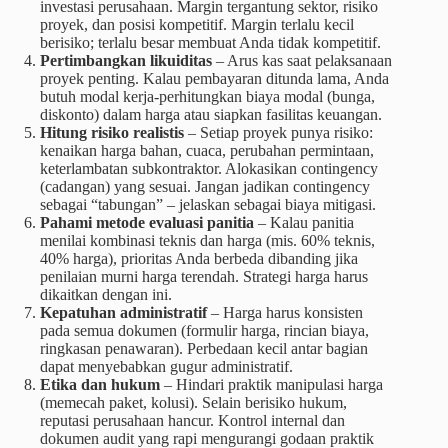
investasi perusahaan. Margin tergantung sektor, risiko
proyek, dan posisi kompetitif. Margin terlalu kecil
berisiko; terlalu besar membuat Anda tidak kompetitif.
Pertimbangkan likuiditas
– Arus kas saat pelaksanaan
proyek penting. Kalau pembayaran ditunda lama, Anda
butuh modal kerja-perhitungkan biaya modal (bunga,
diskonto) dalam harga atau siapkan fasilitas keuangan.
Hitung risiko realistis
– Setiap proyek punya risiko:
kenaikan harga bahan, cuaca, perubahan permintaan,
keterlambatan subkontraktor. Alokasikan contingency
(cadangan) yang sesuai. Jangan jadikan contingency
sebagai “tabungan” – jelaskan sebagai biaya mitigasi.
Pahami metode evaluasi panitia
– Kalau panitia
menilai kombinasi teknis dan harga (mis. 60% teknis,
40% harga), prioritas Anda berbeda dibanding jika
penilaian murni harga terendah. Strategi harga harus
dikaitkan dengan ini.
Kepatuhan administratif
– Harga harus konsisten
pada semua dokumen (formulir harga, rincian biaya,
ringkasan penawaran). Perbedaan kecil antar bagian
dapat menyebabkan gugur administratif.
Etika dan hukum
– Hindari praktik manipulasi harga
(memecah paket, kolusi). Selain berisiko hukum,
reputasi perusahaan hancur. Kontrol internal dan
dokumen audit yang rapi mengurangi godaan praktik