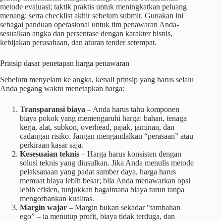
metode evaluasi; taktik praktis untuk meningkatkan peluang
menang; serta checklist akhir sebelum submit. Gunakan ini
sebagai panduan operasional untuk tim penawaran Anda-
sesuaikan angka dan persentase dengan karakter bisnis,
kebijakan perusahaan, dan aturan tender setempat.
Prinsip dasar penetapan harga penawaran
Sebelum menyelam ke angka, kenali prinsip yang harus selalu
Anda pegang waktu menetapkan harga:
Transparansi biaya
– Anda harus tahu komponen
biaya pokok yang memengaruhi harga: bahan, tenaga
kerja, alat, subkon, overhead, pajak, jaminan, dan
cadangan risiko. Jangan mengandalkan “perasaan” atau
perkiraan kasar saja.
Kesesuaian teknis
– Harga harus konsisten dengan
solusi teknis yang diusulkan. Jika Anda menulis metode
pelaksanaan yang padat sumber daya, harga harus
memuat biaya lebih besar; bila Anda menawarkan opsi
lebih efisien, tunjukkan bagaimana biaya turun tanpa
mengorbankan kualitas.
Margin wajar
– Margin bukan sekadar “tambahan
ego” – ia menutup profit, biaya tidak terduga, dan