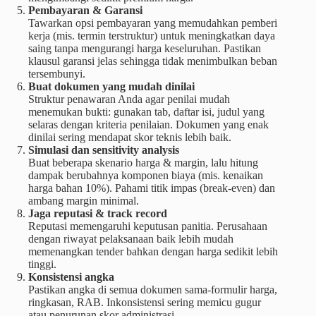
Pembayaran & Garansi
Tawarkan opsi pembayaran yang memudahkan pemberi
kerja (mis. termin terstruktur) untuk meningkatkan daya
saing tanpa mengurangi harga keseluruhan. Pastikan
klausul garansi jelas sehingga tidak menimbulkan beban
tersembunyi.
Buat dokumen yang mudah dinilai
Struktur penawaran Anda agar penilai mudah
menemukan bukti: gunakan tab, daftar isi, judul yang
selaras dengan kriteria penilaian. Dokumen yang enak
dinilai sering mendapat skor teknis lebih baik.
Simulasi dan sensitivity analysis
Buat beberapa skenario harga & margin, lalu hitung
dampak berubahnya komponen biaya (mis. kenaikan
harga bahan 10%). Pahami titik impas (break-even) dan
ambang margin minimal.
Jaga reputasi & track record
Reputasi memengaruhi keputusan panitia. Perusahaan
dengan riwayat pelaksanaan baik lebih mudah
memenangkan tender bahkan dengan harga sedikit lebih
tinggi.
Konsistensi angka
Pastikan angka di semua dokumen sama-formulir harga,
ringkasan, RAB. Inkonsistensi sering memicu gugur
atau penurunan skor administrasi.