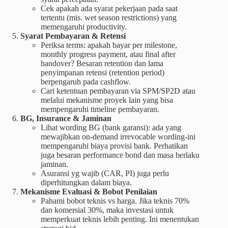
Cek apakah ada syarat pekerjaan pada saat
tertentu (mis. wet season restrictions) yang
memengaruhi productivity.
Syarat Pembayaran & Retensi
Periksa terms: apakah bayar per milestone,
monthly progress payment, atau final after
handover? Besaran retention dan lama
penyimpanan retensi (retention period)
berpengaruh pada cashflow.
Cari ketentuan pembayaran via SPM/SP2D atau
melalui mekanisme proyek lain yang bisa
mempengaruhi timeline pembayaran.
BG, Insurance & Jaminan
Lihat wording BG (bank garansi): ada yang
mewajibkan on-demand irrevocable wording-ini
mempengaruhi biaya provisi bank. Perhatikan
juga besaran performance bond dan masa berlaku
jaminan.
Asuransi yg wajib (CAR, PI) juga perlu
diperhitungkan dalam biaya.
Mekanisme Evaluasi & Bobot Penilaian
Pahami bobot teknis vs harga. Jika teknis 70%
dan komersial 30%, maka investasi untuk
memperkuat teknis lebih penting. Ini menentukan