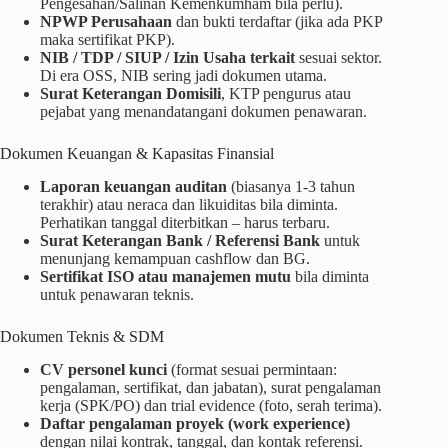
Pengesahan/Salinan Kemenkumham bila perlu).
NPWP Perusahaan
dan bukti terdaftar (jika ada PKP
maka sertifikat PKP).
NIB / TDP / SIUP / Izin Usaha terkait
sesuai sektor.
Di era OSS, NIB sering jadi dokumen utama.
Surat Keterangan Domisili
, KTP pengurus atau
pejabat yang menandatangani dokumen penawaran.
Dokumen Keuangan & Kapasitas Finansial
Laporan keuangan auditan
(biasanya 1-3 tahun
terakhir) atau neraca dan likuiditas bila diminta.
Perhatikan tanggal diterbitkan – harus terbaru.
Surat Keterangan Bank / Referensi Bank
untuk
menunjang kemampuan cashflow dan BG.
Sertifikat ISO atau manajemen mutu
bila diminta
untuk penawaran teknis.
Dokumen Teknis & SDM
CV personel kunci
(format sesuai permintaan:
pengalaman, sertifikat, dan jabatan), surat pengalaman
kerja (SPK/PO) dan trial evidence (foto, serah terima).
Daftar pengalaman proyek (work experience)
dengan nilai kontrak, tanggal, dan kontak referensi.