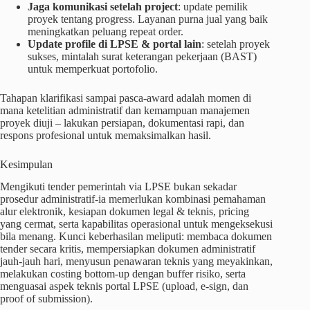
Jaga komunikasi setelah project
: update pemilik
proyek tentang progress. Layanan purna jual yang baik
meningkatkan peluang repeat order.
Update profile di LPSE & portal lain
: setelah proyek
sukses, mintalah surat keterangan pekerjaan (BAST)
untuk memperkuat portofolio.
Tahapan klarifikasi sampai pasca-award adalah momen di
mana ketelitian administratif dan kemampuan manajemen
proyek diuji – lakukan persiapan, dokumentasi rapi, dan
respons profesional untuk memaksimalkan hasil.
Kesimpulan
Mengikuti tender pemerintah via LPSE bukan sekadar
prosedur administratif-ia memerlukan kombinasi pemahaman
alur elektronik, kesiapan dokumen legal & teknis, pricing
yang cermat, serta kapabilitas operasional untuk mengeksekusi
bila menang. Kunci keberhasilan meliputi: membaca dokumen
tender secara kritis, mempersiapkan dokumen administratif
jauh-jauh hari, menyusun penawaran teknis yang meyakinkan,
melakukan costing bottom-up dengan buffer risiko, serta
menguasai aspek teknis portal LPSE (upload, e-sign, dan
proof of submission).