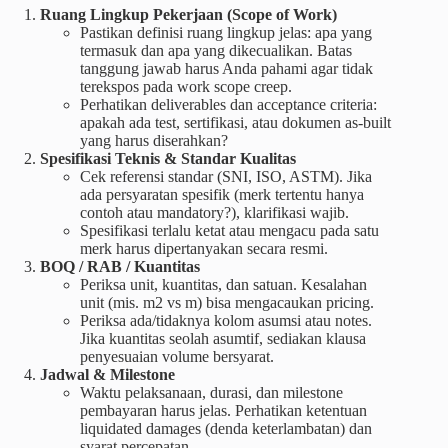
Ruang Lingkup Pekerjaan (Scope of Work)
Pastikan definisi ruang lingkup jelas: apa yang
termasuk dan apa yang dikecualikan. Batas
tanggung jawab harus Anda pahami agar tidak
terekspos pada work scope creep.
Perhatikan deliverables dan acceptance criteria:
apakah ada test, sertifikasi, atau dokumen as-built
yang harus diserahkan?
Spesifikasi Teknis & Standar Kualitas
Cek referensi standar (SNI, ISO, ASTM). Jika
ada persyaratan spesifik (merk tertentu hanya
contoh atau mandatory?), klarifikasi wajib.
Spesifikasi terlalu ketat atau mengacu pada satu
merk harus dipertanyakan secara resmi.
BOQ / RAB / Kuantitas
Periksa unit, kuantitas, dan satuan. Kesalahan
unit (mis. m2 vs m) bisa mengacaukan pricing.
Periksa ada/tidaknya kolom asumsi atau notes.
Jika kuantitas seolah asumtif, sediakan klausa
penyesuaian volume bersyarat.
Jadwal & Milestone
Waktu pelaksanaan, durasi, dan milestone
pembayaran harus jelas. Perhatikan ketentuan
liquidated damages (denda keterlambatan) dan
syarat percepatan.