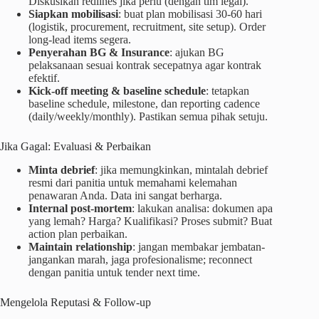
Diskusikan redlines jika perlu (dengan tim legal).
Siapkan mobilisasi
: buat plan mobilisasi 30-60 hari
(logistik, procurement, recruitment, site setup). Order
long-lead items segera.
Penyerahan BG & Insurance
: ajukan BG
pelaksanaan sesuai kontrak secepatnya agar kontrak
efektif.
Kick-off meeting & baseline schedule
: tetapkan
baseline schedule, milestone, dan reporting cadence
(daily/weekly/monthly). Pastikan semua pihak setuju.
Jika Gagal: Evaluasi & Perbaikan
Minta debrief
: jika memungkinkan, mintalah debrief
resmi dari panitia untuk memahami kelemahan
penawaran Anda. Data ini sangat berharga.
Internal post-mortem
: lakukan analisa: dokumen apa
yang lemah? Harga? Kualifikasi? Proses submit? Buat
action plan perbaikan.
Maintain relationship
: jangan membakar jembatan-
jangankan marah, jaga profesionalisme; reconnect
dengan panitia untuk tender next time.
Mengelola Reputasi & Follow-up