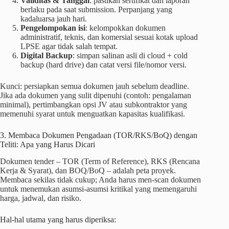
Validitas & Tanggal
: pastikan sertifikat dan laporan
berlaku pada saat submission. Perpanjang yang
kadaluarsa jauh hari.
Pengelompokan isi
: kelompokkan dokumen
administratif, teknis, dan komersial sesuai kotak upload
LPSE agar tidak salah tempat.
Digital Backup
: simpan salinan asli di cloud + cold
backup (hard drive) dan catat versi file/nomor versi.
Kunci: persiapkan semua dokumen jauh sebelum deadline.
Jika ada dokumen yang sulit dipenuhi (contoh: pengalaman
minimal), pertimbangkan opsi JV atau subkontraktor yang
memenuhi syarat untuk menguatkan kapasitas kualifikasi.
3. Membaca Dokumen Pengadaan (TOR/RKS/BoQ) dengan
Teliti: Apa yang Harus Dicari
Dokumen tender – TOR (Term of Reference), RKS (Rencana
Kerja & Syarat), dan BOQ/BoQ – adalah peta proyek.
Membaca sekilas tidak cukup; Anda harus men-scan dokumen
untuk menemukan asumsi-asumsi kritikal yang memengaruhi
harga, jadwal, dan risiko.
Hal-hal utama yang harus diperiksa: