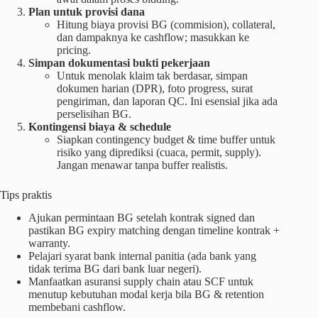
Plan untuk provisi dana
Hitung biaya provisi BG (commision), collateral,
dan dampaknya ke cashflow; masukkan ke
pricing.
Simpan dokumentasi bukti pekerjaan
Untuk menolak klaim tak berdasar, simpan
dokumen harian (DPR), foto progress, surat
pengiriman, dan laporan QC. Ini esensial jika ada
perselisihan BG.
Kontingensi biaya & schedule
Siapkan contingency budget & time buffer untuk
risiko yang diprediksi (cuaca, permit, supply).
Jangan menawar tanpa buffer realistis.
Tips praktis
Ajukan permintaan BG setelah kontrak signed dan
pastikan BG expiry matching dengan timeline kontrak +
warranty.
Pelajari syarat bank internal panitia (ada bank yang
tidak terima BG dari bank luar negeri).
Manfaatkan asuransi supply chain atau SCF untuk
menutup kebutuhan modal kerja bila BG & retention
membebani cashflow.