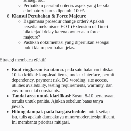
strategi bid.
Perhatikan pass/fail criteria: aspek yang bersifat
eliminatory harus dipenuhi 100%.
Klausul Perubahan & Force Majeure
Bagaimana prosedur change order? Apakah
tersedia mekanisme EOT (Extension of Time)
bila terjadi delay karena owner atau force
majeure?
Pastikan dokumentasi yang diperlukan sebagai
bukti klaim perubahan jelas.
Strategi membaca efektif
Buat ringkasan isu utama
: pada satu halaman tuliskan
10 isu kritikal: long-lead items, unclear interface, permit
dependency, payment risk, BG wording, site access,
utilities availability, testing requirements, warranty, dan
environmental constraints.
Tandai area untuk klarifikasi
: Susun 8-10 pertanyaan
tertulis untuk panitia. Ajukan sebelum batas tanya
jawab.
Hitung dampak pada harga/schedule
: untuk setiap
isu, tulis apakah dampaknya minor/moderate/significant.
Ini membantu prioritas mitigasi.