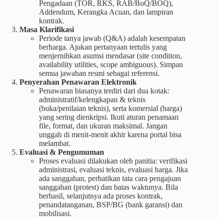
Pengadaan (TOR, RKS, RAB/BoQ/BOQ),
Addendum, Kerangka Acuan, dan lampiran
kontrak.
Masa Klarifikasi
Periode tanya jawab (Q&A) adalah kesempatan
berharga. Ajukan pertanyaan tertulis yang
menjernihkan asumsi mendasar (site condition,
availability utilities, scope ambiguous). Simpan
semua jawaban resmi sebagai referensi.
Penyerahan Penawaran Elektronik
Penawaran biasanya terdiri dari dua kotak:
administratif/kelengkapan & teknis
(buka/penilaian teknis), serta komersial (harga)
yang sering dienkripsi. Ikuti aturan penamaan
file, format, dan ukuran maksimal. Jangan
unggah di menit-menit akhir karena portal bisa
melambat.
Evaluasi & Pengumuman
Proses evaluasi dilakukan oleh panitia: verifikasi
administrasi, evaluasi teknis, evaluasi harga. Jika
ada sanggahan, perhatikan tata cara pengajuan
sanggahan (protest) dan batas waktunya. Bila
berhasil, selanjutnya ada proses kontrak,
penandatanganan, BSP/BG (bank garansi) dan
mobilisasi.