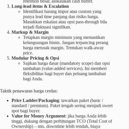
retention besar, alokasikan cash buffer.
Long-lead items & Escalation
Identifikasi barang impor atau custom yang
punya lead time panjang dan risiko harga.
Masukkan eskalasi atau opsi pass-through bila
terjadi fluktuasi signifikan.
Markup & Margin
Tetapkan margin minimum yang memastikan
kelangsungan bisnis. Jangan terpancing perang
harga merusak margin. Tentukan walk-away
price.
Modular Pricing & Opsi
Sajikan harga dasar (mandatory scope) dan opsi
tambahan (value-added services). Ini memberi
fleksibilitas bagi buyer dan peluang tambahan
bagi Anda.
Taktik penawaran harga cerdas:
Price Ladder/Packaging
: tawarkan paket (basic /
standard / premium). Paket tengah sering menjadi sweet
spot bagi buyer.
Value for Money Argument
: jika harga Anda lebih
tinggi, dukung dengan perhitungan TCO (Total Cost of
Ownership) – mis. downtime lebih rendah, biaya