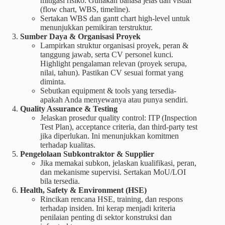
mitigasi risiko. Gunakan bahasa jelas dan visual
(flow chart, WBS, timeline).
Sertakan WBS dan gantt chart high-level untuk
menunjukkan pemikiran terstruktur.
Sumber Daya & Organisasi Proyek
Lampirkan struktur organisasi proyek, peran &
tanggung jawab, serta CV personel kunci.
Highlight pengalaman relevan (proyek serupa,
nilai, tahun). Pastikan CV sesuai format yang
diminta.
Sebutkan equipment & tools yang tersedia-
apakah Anda menyewanya atau punya sendiri.
Quality Assurance & Testing
Jelaskan prosedur quality control: ITP (Inspection
Test Plan), acceptance criteria, dan third-party test
jika diperlukan. Ini menunjukkan komitmen
terhadap kualitas.
Pengelolaan Subkontraktor & Supplier
Jika memakai subkon, jelaskan kualifikasi, peran,
dan mekanisme supervisi. Sertakan MoU/LOI
bila tersedia.
Health, Safety & Environment (HSE)
Rincikan rencana HSE, training, dan respons
terhadap insiden. Ini kerap menjadi kriteria
penilaian penting di sektor konstruksi dan