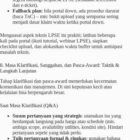
dan e-ticket).
Fallback plan
: bila portal down, ada prosedur darurat
(baca TnC) – mis: bukti upload yang sempurna sering
menjadi dasar klaim waktu ketika portal down.
Menguasai aspek teknis LPSE itu praktis: latihan beberapa
kali pada portal (ikuti tutorial, webinar LPSE), siapkan
checklist upload, dan alokasikan waktu buffer untuk antisipasi
masalah teknis.
8. Masa Klarifikasi, Sanggahan, dan Pasca-Award: Taktik &
Langkah Lanjutan
Tahap klarifikasi dan pasca-award memerlukan kecermatan
komunikasi dan manajemen. Di sini keputusan kecil atau
kelalaian bisa berpengaruh besar.
Saat Masa Klarifikasi (Q&A)
Susun pertanyaan yang strategis
: utamakan isu yang
berdampak langsung pada harga atau schedule (mis.
ambigu scope, availability utilities, kondisi site). Hindari
pertanyaan sepele yang tidak perlu.
Tulis pertanyaan formal & ringkas
: gunakan bahasa