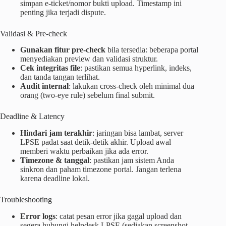
simpan e-ticket/nomor bukti upload. Timestamp ini
penting jika terjadi dispute.
Validasi & Pre-check
Gunakan fitur pre-check
bila tersedia: beberapa portal
menyediakan preview dan validasi struktur.
Cek integritas file
: pastikan semua hyperlink, indeks,
dan tanda tangan terlihat.
Audit internal
: lakukan cross-check oleh minimal dua
orang (two-eye rule) sebelum final submit.
Deadline & Latency
Hindari jam terakhir
: jaringan bisa lambat, server
LPSE padat saat detik-detik akhir. Upload awal
memberi waktu perbaikan jika ada error.
Timezone & tanggal
: pastikan jam sistem Anda
sinkron dan paham timezone portal. Jangan terlena
karena deadline lokal.
Troubleshooting
Error logs
: catat pesan error jika gagal upload dan
segera hubungi helpdesk LPSE (sediakan screenshot