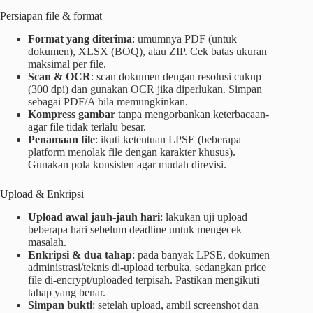
Persiapan file & format
Format yang diterima
: umumnya PDF (untuk
dokumen), XLSX (BOQ), atau ZIP. Cek batas ukuran
maksimal per file.
Scan & OCR
: scan dokumen dengan resolusi cukup
(300 dpi) dan gunakan OCR jika diperlukan. Simpan
sebagai PDF/A bila memungkinkan.
Kompress gambar
tanpa mengorbankan keterbacaan-
agar file tidak terlalu besar.
Penamaan file
: ikuti ketentuan LPSE (beberapa
platform menolak file dengan karakter khusus).
Gunakan pola konsisten agar mudah direvisi.
Upload & Enkripsi
Upload awal jauh-jauh hari
: lakukan uji upload
beberapa hari sebelum deadline untuk mengecek
masalah.
Enkripsi & dua tahap
: pada banyak LPSE, dokumen
administrasi/teknis di-upload terbuka, sedangkan price
file di-encrypt/uploaded terpisah. Pastikan mengikuti
tahap yang benar.
Simpan bukti
: setelah upload, ambil screenshot dan