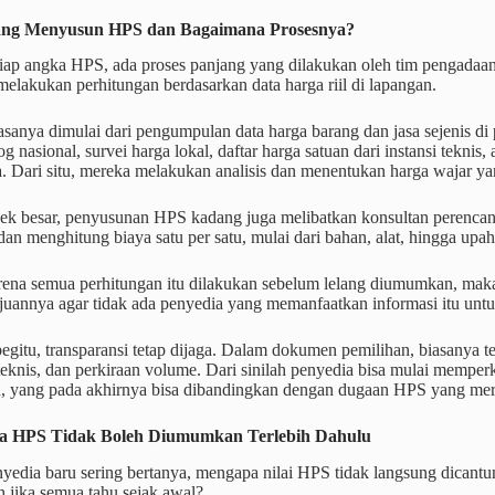
yang Menyusun HPS dan Bagaimana Prosesnya?
tiap angka HPS, ada proses panjang yang dilakukan oleh tim pengadaan
elakukan perhitungan berdasarkan data harga riil di lapangan.
sanya dimulai dari pengumpulan data harga barang dan jasa sejenis di
og nasional, survei harga lokal, daftar harga satuan dari instansi teknis,
 Dari situ, mereka melakukan analisis dan menentukan harga wajar yan
ek besar, penyusunan HPS kadang juga melibatkan konsultan perencan
an menghitung biaya satu per satu, mulai dari bahan, alat, hingga upah
ena semua perhitungan itu dilakukan sebelum lelang diumumkan, maka
ujuannya agar tidak ada penyedia yang memanfaatkan informasi itu un
gitu, transparansi tetap dijaga. Dalam dokumen pemilihan, biasanya te
 teknis, dan perkiraan volume. Dari sinilah penyedia bisa mulai mempe
n, yang pada akhirnya bisa dibandingkan dengan dugaan HPS yang mer
a HPS Tidak Boleh Diumumkan Terlebih Dahulu
yedia baru sering bertanya, mengapa nilai HPS tidak langsung dica
 jika semua tahu sejak awal?