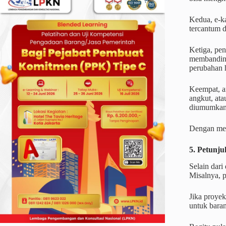
Kedua, e-k
tercantum d
Ketiga, pen
membanding
perubahan h
Keempat, an
angkut, ata
diumumkan b
Dengan men
5. Petunj
Selain dari
Misalnya, 
Jika proyek
untuk baran