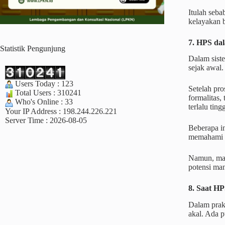
Itulah seb
kelayakan b
7. HPS dal
Statistik Pengunjung
Dalam siste
sejak awal.
Users Today : 123
Setelah pr
Total Users : 310241
formalitas,
Who's Online : 33
terlalu tingg
Your IP Address : 198.244.226.221
Server Time : 2026-08-05
Beberapa in
memahami s
Namun, mas
potensi ma
8. Saat HP
Dalam prak
akal. Ada p