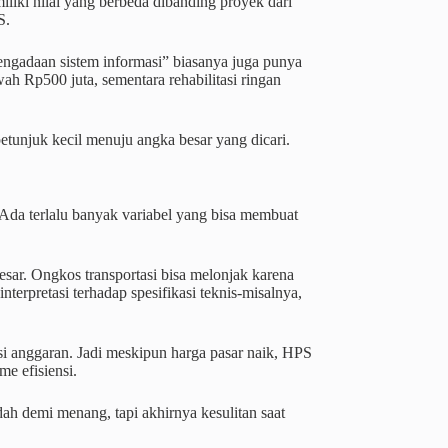
iki nilai yang berbeda dibanding proyek dari
S.
“pengadaan sistem informasi” biasanya juga punya
wah Rp500 juta, sementara rehabilitasi ringan
etunjuk kecil menuju angka besar yang dicari.
da terlalu banyak variabel yang bisa membuat
esar. Ongkos transportasi bisa melonjak karena
nterpretasi terhadap spesifikasi teknis-misalnya,
si anggaran. Jadi meskipun harga pasar naik, HPS
e efisiensi.
ah demi menang, tapi akhirnya kesulitan saat