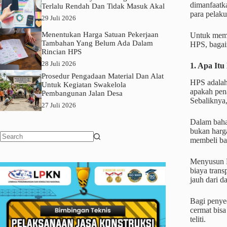
dimanfaatka
Terlalu Rendah Dan Tidak Masuk Akal
para pelak
29 Juli 2026
Menentukan Harga Satuan Pekerjaan
Untuk mema
Tambahan Yang Belum Ada Dalam
HPS, bagaim
Rincian HPS
28 Juli 2026
1. Apa It
Prosedur Pengadaan Material Dan Alat
HPS adalah 
Untuk Kegiatan Swakelola
apakah pena
Pembangunan Jalan Desa
Sebaliknya,
27 Juli 2026
Dalam bahas
bukan harga
membeli ba
No
results
Menyusun H
biaya trans
jauh dari d
Bagi penye
cermat bis
teliti.