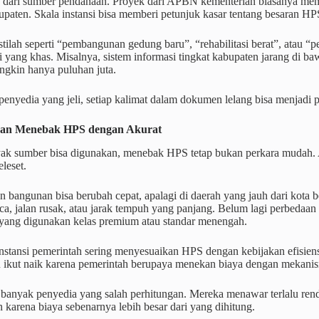
a dari sumber pendanaan. Proyek dari APBN kementerian biasanya memil
aten. Skala instansi bisa memberi petunjuk kasar tentang besaran HP
 istilah seperti “pembangunan gedung baru”, “rehabilitasi berat”, atau 
ai yang khas. Misalnya, sistem informasi tingkat kabupaten jarang di ba
ngkin hanya puluhan juta.
enyedia yang jeli, setiap kalimat dalam dokumen lelang bisa menjadi p
gan Menebak HPS dengan Akurat
ak sumber bisa digunakan, menebak HPS tetap bukan perkara mudah. A
leset.
 bangunan bisa berubah cepat, apalagi di daerah yang jauh dari kota b
ca, jalan rusak, atau jarak tempuh yang panjang. Belum lagi perbedaan i
 yang digunakan kelas premium atau standar menengah.
 instansi pemerintah sering menyesuaikan HPS dengan kebijakan efisien
u ikut naik karena pemerintah berupaya menekan biaya dengan mekanism
banyak penyedia yang salah perhitungan. Mereka menawar terlalu rend
 karena biaya sebenarnya lebih besar dari yang dihitung.