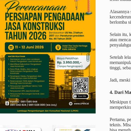
Alasannya s
kecenderun
berlomba si
Selain itu,
atau menca
penyalahgu
Setelah lel
memanipulas
tinggi, seb
Jadi, meski
4. Dari M
Meskipun ti
memperkira
Pertama, pe
teknis. Mis
bisa mengh