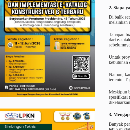
2. Siapa 
Di balik se
melainkan m
Tahapan bia
dari e-katal
sebelumnya.
Untuk proy
kebutuhan d
Namun, kar
tertentu. T
Meskipun be
spesifikasi
dikeluarka
3. Mengap
Banyak pen
lebih mudah