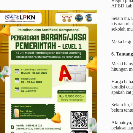
Begitu pul
APBD kabup
Selain itu,
kisaran nil
sekolah mu
Maka bagi p
6. Tantan
Meski bany
hitungan me
Harga bahan
kondisi cua
apakah cat
Selain itu,
belum tent
Akibatnya, 
pelaksanaan