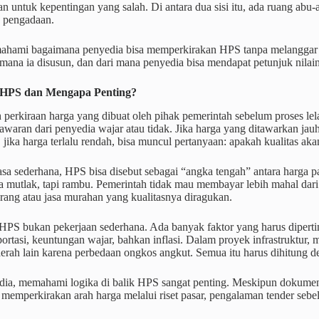
n untuk kepentingan yang salah. Di antara dua sisi itu, ada ruang abu
u pengadaan.
hami bagaimana penyedia bisa memperkirakan HPS tanpa melanggar atur
ana ia disusun, dan dari mana penyedia bisa mendapat petunjuk nilai
u HPS dan Mengapa Penting?
perkiraan harga yang dibuat oleh pihak pemerintah sebelum proses lel
waran dari penyedia wajar atau tidak. Jika harga yang ditawarkan jauh
 jika harga terlalu rendah, bisa muncul pertanyaan: apakah kualitas akan
a sederhana, HPS bisa disebut sebagai “angka tengah” antara harga p
 mutlak, tapi rambu. Pemerintah tidak mau membayar lebih mahal dari
rang atau jasa murahan yang kualitasnya diragukan.
PS bukan pekerjaan sederhana. Ada banyak faktor yang harus diperti
portasi, keuntungan wajar, bahkan inflasi. Dalam proyek infrastruktur, 
aerah lain karena perbedaan ongkos angkut. Semua itu harus dihitung de
dia, memahami logika di balik HPS sangat penting. Meskipun dokumen
a memperkirakan arah harga melalui riset pasar, pengalaman tender s