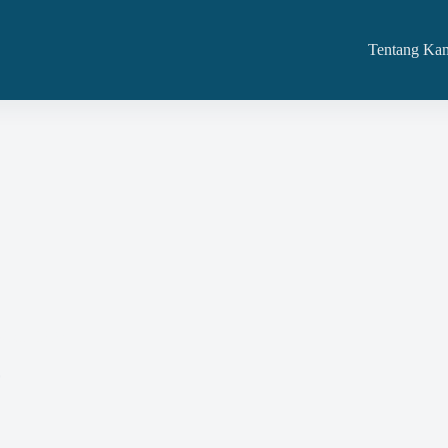
Tentang Ka
Nilai HPS?
5