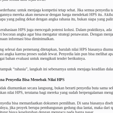
ederhana: untuk menjaga kompetisi tetap sehat. Jika semua penyedia 
gannya mereka akan menawar dengan harga mendekati HPS itu. Akiba
apa yang paling dekat dengan angka rahasia itu, bukan siapa yang palin
 kerahasiaan HPS juga mencegah potensi kolusi. Dalam praktiknya, ada
ri bocoran angka agar bisa mengatur strategi penawaran. Dengan menj
naan informasi bisa diminimalkan.
ang selesai dan pemenang ditetapkan, barulah nilai HPS biasanya diumu
i angka karena proses sudah lewat. Penyedia lain pun bisa melihat ap
agai bahan evaluasi untuk mengikuti tender berikutnya.
 tampak “rahasia”, langkah ini sebenarnya untuk menjaga keadilan dal
ana Penyedia Bisa Menebak Nilai HPS
dak diumumkan secara langsung, bukan berarti penyedia buta sama sek
kan nilai HPS, terutama bagi mereka yang sudah berpengalaman mengik
nyedia bisa memanfaatkan dokumen pemilihan. Di sana biasanya disebut
alnya, jika proyek berupa pembangunan gedung dua lantai, maka dari s
itung biaya keseluruhan dengan mengacu pada harga pasar.