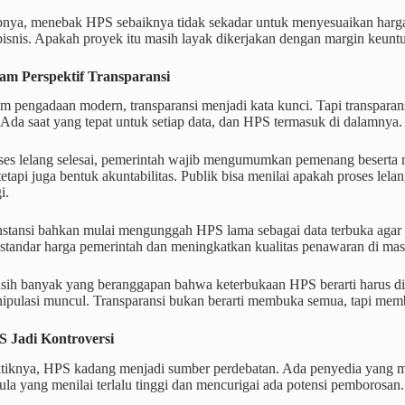
abnya, menebak HPS sebaiknya tidak sekadar untuk menyesuaikan har
isnis. Apakah proyek itu masih layak dikerjakan dengan margin keuntung
am Perspektif Transparansi
m pengadaan modern, transparansi menjadi kata kunci. Tapi transparans
 Ada saat yang tepat untuk setiap data, dan HPS termasuk di dalamnya.
oses lelang selesai, pemerintah wajib mengumumkan pemenang beserta 
 tetapi juga bentuk akuntabilitas. Publik bisa menilai apakah proses le
i.
stansi bahkan mulai mengunggah HPS lama sebagai data terbuka agar b
tandar harga pemerintah dan meningkatkan kualitas penawaran di mas
ih banyak yang beranggapan bahwa keterbukaan HPS berarti harus dium
nipulasi muncul. Transparansi bukan berarti membuka semua, tapi mem
S Jadi Kontroversi
tiknya, HPS kadang menjadi sumber perdebatan. Ada penyedia yang me
ula yang menilai terlalu tinggi dan mencurigai ada potensi pemborosan.