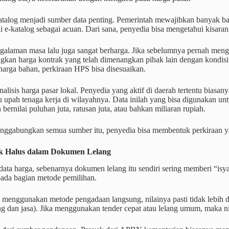
atalog menjadi sumber data penting. Pemerintah mewajibkan banyak b
i e-katalog sebagai acuan. Dari sana, penyedia bisa mengetahui kisara
galaman masa lalu juga sangat berharga. Jika sebelumnya pernah mengi
kan harga kontrak yang telah dimenangkan pihak lain dengan kondisi 
arga bahan, perkiraan HPS bisa disesuaikan.
alisis harga pasar lokal. Penyedia yang aktif di daerah tertentu biasa
u upah tenaga kerja di wilayahnya. Data inilah yang bisa digunakan 
ernilai puluhan juta, ratusan juta, atau bahkan miliaran rupiah.
ggabungkan semua sumber itu, penyedia bisa membentuk perkiraan yan
uk Halus dalam Dokumen Lelang
 data harga, sebenarnya dokumen lelang itu sendiri sering memberi “isya
pada bagian metode pemilihan.
 menggunakan metode pengadaan langsung, nilainya pasti tidak lebih da
g dan jasa). Jika menggunakan tender cepat atau lelang umum, maka nil