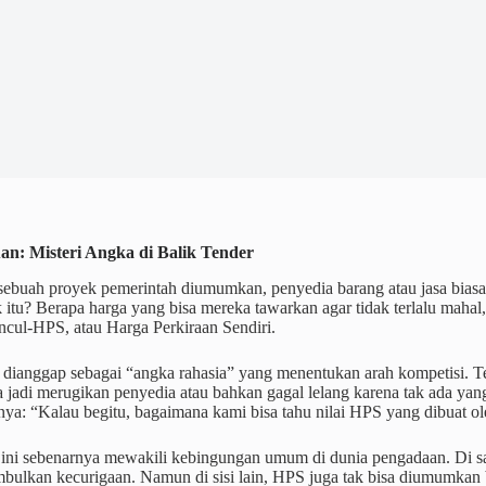
an: Misteri Angka di Balik Tender
 sebuah proyek pemerintah diumumkan, penyedia barang atau jasa biasa
k itu? Berapa harga yang bisa mereka tawarkan agar tidak terlalu mahal, t
ncul-HPS, atau Harga Perkiraan Sendiri.
dianggap sebagai “angka rahasia” yang menentukan arah kompetisi. Terla
sa jadi merugikan penyedia atau bahkan gagal lelang karena tak ada y
nya: “Kalau begitu, bagaimana kami bisa tahu nilai HPS yang dibuat o
ini sebenarnya mewakili kebingungan umum di dunia pengadaan. Di sat
mbulkan kecurigaan. Namun di sisi lain, HPS juga tak bisa diumumkan 