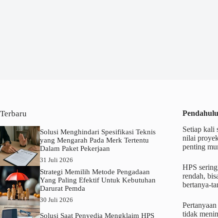
Terbaru
Pendahulu
Setiap kali
Solusi Menghindari Spesifikasi Teknis
nilai proye
yang Mengarah Pada Merk Tertentu
penting mu
Dalam Paket Pekerjaan
31 Juli 2026
HPS sering 
Strategi Memilih Metode Pengadaan
rendah, bi
Yang Paling Efektif Untuk Kebutuhan
bertanya-ta
Darurat Pemda
30 Juli 2026
Pertanyaan 
tidak meni
Solusi Saat Penyedia Mengklaim HPS