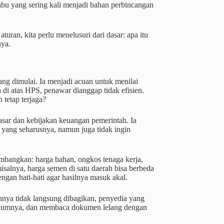
-abu yang sering kali menjadi bahan perbincangan
an, kita perlu menelusuri dari dasar: apa itu
nya.
ang dimulai. Ia menjadi acuan untuk menilai
 di atas HPS, penawar dianggap tidak efisien.
 tetap terjaga?
asar dan kebijakan keuangan pemerintah. Ia
 yang seharusnya, namun juga tidak ingin
mbangkan: harga bahan, ongkos tenaga kerja,
misalnya, harga semen di satu daerah bisa berbeda
ngan hati-hati agar hasilnya masuk akal.
nya tidak langsung dibagikan, penyedia yang
ebelumnya, dan membaca dokumen lelang dengan