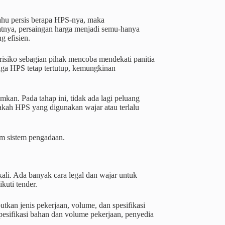
tahu persis berapa HPS-nya, maka
tnya, persaingan harga menjadi semu-hanya
g efisien.
 risiko sebagian pihak mencoba mendekati panitia
aga HPS tetap tertutup, kemungkinan
mkan. Pada tahap ini, tidak ada lagi peluang
akah HPS yang digunakan wajar atau terlalu
am sistem pengadaan.
ali. Ada banyak cara legal dan wajar untuk
uti tender.
kan jenis pekerjaan, volume, dan spesifikasi
pesifikasi bahan dan volume pekerjaan, penyedia