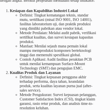
dengan angka. Berikut penjelasan mendalam setiap indikator:
Kesiapan dan Kapabilitas Industri Lokal
Definisi: Tingkat kematangan teknis, standar
mutu, sertifikasi (misal ISO 9001, ISO 14001),
fasilitas laboratorium uji, dan praktik produksi
yang dimiliki pabrikan atau vendor lokal.
Metode Penilaian: Melalui audit pabrik, verifikasi
sertifikat kualitas, dan survei kesiapan kapasitas
produksi.
Manfaat: Menilai sejauh mana pemain lokal
mampu memproduksi komponen berteknologi
tinggi dan memenuhi spesifikasi global.
Contoh Aplikasi: Audit fasilitas perakitan PCB
untuk menilai kemampuan Surface-Mount
Technology (SMT) dan pengujian EMC.
Kualitas Produk dan Layanan
Definisi: Tingkat kepuasan pengguna akhir
terhadap performa, daya tahan, keandalan
produk, serta kualitas layanan purna jual (after-
sales service).
Metode Pengukuran: Survei kepuasan pelanggan,
Customer Satisfaction Index (CSI), tingkat klaim
garansi, rasio retur produk, dan analisis time-to-
resolution keluhan.