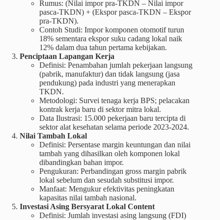
Rumus: (Nilai impor pra-TKDN – Nilai impor
pasca-TKDN) + (Ekspor pasca-TKDN – Ekspor
pra-TKDN).
Contoh Studi: Impor komponen otomotif turun
18% sementara ekspor suku cadang lokal naik
12% dalam dua tahun pertama kebijakan.
Penciptaan Lapangan Kerja
Definisi: Penambahan jumlah pekerjaan langsung
(pabrik, manufaktur) dan tidak langsung (jasa
pendukung) pada industri yang menerapkan
TKDN.
Metodologi: Survei tenaga kerja BPS; pelacakan
kontrak kerja baru di sektor mitra lokal.
Data Ilustrasi: 15.000 pekerjaan baru tercipta di
sektor alat kesehatan selama periode 2023-2024.
Nilai Tambah Lokal
Definisi: Persentase margin keuntungan dan nilai
tambah yang dihasilkan oleh komponen lokal
dibandingkan bahan impor.
Pengukuran: Perbandingan gross margin pabrik
lokal sebelum dan sesudah substitusi impor.
Manfaat: Mengukur efektivitas peningkatan
kapasitas nilai tambah nasional.
Investasi Asing Bersyarat Lokal Content
Definisi: Jumlah investasi asing langsung (FDI)