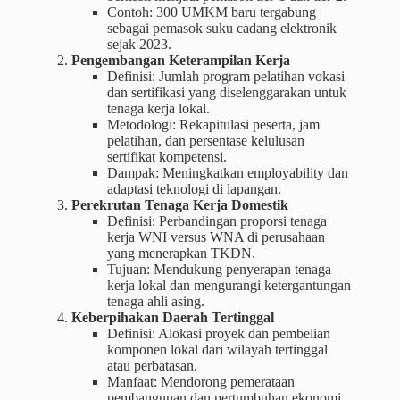
Contoh: 300 UMKM baru tergabung
sebagai pemasok suku cadang elektronik
sejak 2023.
Pengembangan Keterampilan Kerja
Definisi: Jumlah program pelatihan vokasi
dan sertifikasi yang diselenggarakan untuk
tenaga kerja lokal.
Metodologi: Rekapitulasi peserta, jam
pelatihan, dan persentase kelulusan
sertifikat kompetensi.
Dampak: Meningkatkan employability dan
adaptasi teknologi di lapangan.
Perekrutan Tenaga Kerja Domestik
Definisi: Perbandingan proporsi tenaga
kerja WNI versus WNA di perusahaan
yang menerapkan TKDN.
Tujuan: Mendukung penyerapan tenaga
kerja lokal dan mengurangi ketergantungan
tenaga ahli asing.
Keberpihakan Daerah Tertinggal
Definisi: Alokasi proyek dan pembelian
komponen lokal dari wilayah tertinggal
atau perbatasan.
Manfaat: Mendorong pemerataan
pembangunan dan pertumbuhan ekonomi