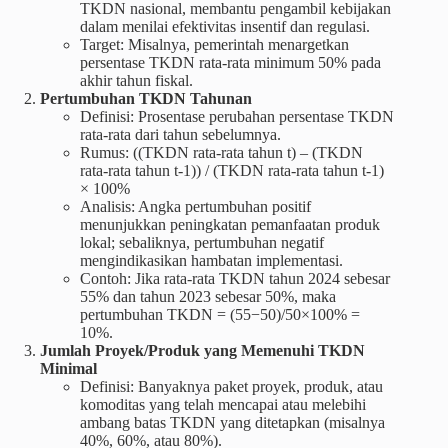
TKDN nasional, membantu pengambil kebijakan
dalam menilai efektivitas insentif dan regulasi.
Target: Misalnya, pemerintah menargetkan
persentase TKDN rata‑rata minimum 50% pada
akhir tahun fiskal.
Pertumbuhan TKDN Tahunan
Definisi: Prosentase perubahan persentase TKDN
rata‑rata dari tahun sebelumnya.
Rumus: ((TKDN rata‑rata tahun t) – (TKDN
rata‑rata tahun t-1)) / (TKDN rata‑rata tahun t-1)
× 100%
Analisis: Angka pertumbuhan positif
menunjukkan peningkatan pemanfaatan produk
lokal; sebaliknya, pertumbuhan negatif
mengindikasikan hambatan implementasi.
Contoh: Jika rata‑rata TKDN tahun 2024 sebesar
55% dan tahun 2023 sebesar 50%, maka
pertumbuhan TKDN = (55−50)/50×100% =
10%.
Jumlah Proyek/Produk yang Memenuhi TKDN
Minimal
Definisi: Banyaknya paket proyek, produk, atau
komoditas yang telah mencapai atau melebihi
ambang batas TKDN yang ditetapkan (misalnya
40%, 60%, atau 80%).