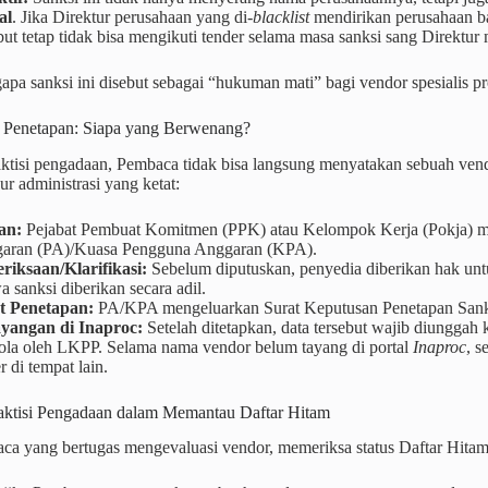
al
. Jika Direktur perusahaan yang di-
blacklist
mendirikan perusahaan b
but tetap tidak bisa mengikuti tender selama masa sanksi sang Direktur 
apa sanksi ini disebut sebagai “hukuman mati” bagi vendor spesialis p
r Penetapan: Siapa yang Berwenang?
aktisi pengadaan, Pembaca tidak bisa langsung menyatakan sebuah ven
r administrasi yang ketat:
an:
Pejabat Pembuat Komitmen (PPK) atau Kelompok Kerja (Pokja) me
aran (PA)/Kuasa Pengguna Anggaran (KPA).
riksaan/Klarifikasi:
Sebelum diputuskan, penyedia diberikan hak unt
 sanksi diberikan secara adil.
t Penetapan:
PA/KPA mengeluarkan Surat Keputusan Penetapan Sanks
yangan di Inaproc:
Setelah ditetapkan, data tersebut wajib diunggah 
lola oleh LKPP. Selama nama vendor belum tayang di portal
Inaproc
, s
r di tempat lain.
raktisi Pengadaan dalam Memantau Daftar Hitam
ca yang bertugas mengevaluasi vendor, memeriksa status Daftar Hita