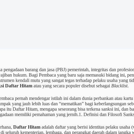
 pengadaan barang dan jasa (PBJ) pemerintah, integritas dan profesi
ajiban hukum. Bagi Pembaca yang baru saja memasuki bidang ini, pe
strumen kendali mutu yang sangat tegas terhadap pelaku usaha yang ti
si Daftar Hitam
atau yang secara populer disebut sebagai
Blacklist
.
baca pernah mendengar istilah ini dalam dunia perbankan atau kartu k
ampak yang jauh lebih luas dan “mematikan” bagi keberlangsungan sebu
a itu Daftar Hitam, mengapa seseorang bisa terkena sanksi ini, dan 
ngadaan memiliki pemahaman yang jernih.1. Definisi dan Filosofi Sank
erhana,
Daftar Hitam
adalah daftar yang berisi identitas pelaku usaha
 di seluruh kementerian, lembaga, dan perangkat daerah dalam jangka w