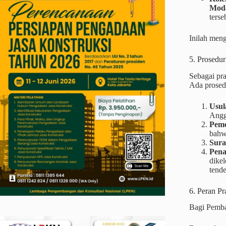
Mod
terse
Inilah meng
5. Prosedu
Sebagai pr
Ada prosedu
Usul
Angg
Peme
bahwa
Sura
Pena
dike
tende
6. Peran P
Bagi Pemba