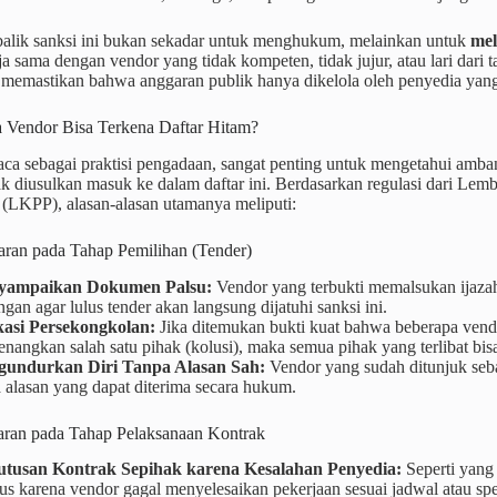
 balik sanksi ini bukan sekadar untuk menghukum, melainkan untuk
mel
ja sama dengan vendor yang tidak kompeten, tidak jujur, atau lari dar
 memastikan bahwa anggaran publik hanya dikelola oleh penyedia yang
 Vendor Bisa Terkena Daftar Hitam?
ca sebagai praktisi pengadaan, sangat penting untuk mengetahui amba
ak diusulkan masuk ke dalam daftar ini. Berdasarkan regulasi dari Le
 (LKPP), alasan-alasan utamanya meliputi:
aran pada Tahap Pemilihan (Tender)
yampaikan Dokumen Palsu:
Vendor yang terbukti memalsukan ijazah t
gan agar lulus tender akan langsung dijatuhi sanksi ini.
kasi Persekongkolan:
Jika ditemukan bukti kuat bahwa beberapa vendo
angkan salah satu pihak (kolusi), maka semua pihak yang terlibat bisa
undurkan Diri Tanpa Alasan Sah:
Vendor yang sudah ditunjuk seb
 alasan yang dapat diterima secara hukum.
aran pada Tahap Pelaksanaan Kontrak
tusan Kontrak Sepihak karena Kesalahan Penyedia:
Seperti yang 
us karena vendor gagal menyelesaikan pekerjaan sesuai jadwal atau spes