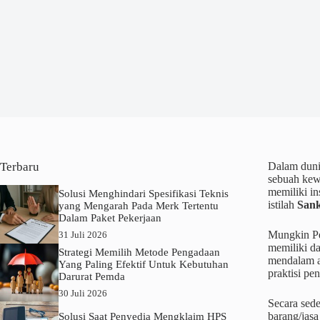
Terbaru
Dalam dunia
sebuah kew
memiliki in
Solusi Menghindari Spesifikasi Teknis
istilah
Sank
yang Mengarah Pada Merk Tertentu
Dalam Paket Pekerjaan
Mungkin Pem
31 Juli 2026
memiliki d
Strategi Memilih Metode Pengadaan
mendalam ap
Yang Paling Efektif Untuk Kebutuhan
praktisi pe
Darurat Pemda
30 Juli 2026
Secara sed
barang/jasa
Solusi Saat Penyedia Mengklaim HPS