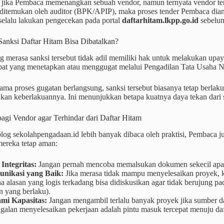
jika Pembaca memenangkan sebuah vendor, namun ternyata vendor terse
i ditemukan oleh auditor (BPK/APIP), maka proses tender Pembaca dia
 selalu lakukan pengecekan pada portal
daftarhitam.lkpp.go.id
sebelu
Sanksi Daftar Hitam Bisa Dibatalkan?
g merasa sanksi tersebut tidak adil memiliki hak untuk melakukan upa
abat yang menetapkan atau menggugat melalui Pengadilan Tata Usaha 
ma proses gugatan berlangsung, sanksi tersebut biasanya tetap berlaku
an keberlakuannya. Ini menunjukkan betapa kuatnya daya tekan dari s
 bagi Vendor agar Terhindar dari Daftar Hitam
log sekolahpengadaan.id lebih banyak dibaca oleh praktisi, Pembaca 
mereka tetap aman:
 Integritas:
Jangan pernah mencoba memalsukan dokumen sekecil apa
nikasi yang Baik:
Jika merasa tidak mampu menyelesaikan proyek, 
a alasan yang logis terkadang bisa didiskusikan agar tidak berujung p
n yang berlaku).
mi Kapasitas:
Jangan mengambil terlalu banyak proyek jika sumber d
galan menyelesaikan pekerjaan adalah pintu masuk tercepat menuju daf