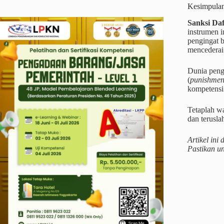
Kesimpula
Sanksi Da
instrumen i
pengingat b
mencederai 
Dunia peng
(
punishmen
kompetensi 
Tetaplah wa
dan terusla
Artikel in
Pastikan u