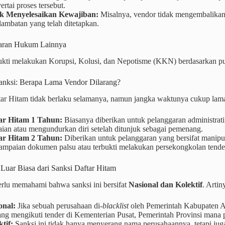
rtai proses tersebut.
k Menyelesaikan Kewajiban:
Misalnya, vendor tidak mengembalikan
lambatan yang telah ditetapkan.
garan Hukum Lainnya
ukti melakukan Korupsi, Kolusi, dan Nepotisme (KKN) berdasarkan put
Sanksi: Berapa Lama Vendor Dilarang?
tar Hitam tidak berlaku selamanya, namun jangka waktunya cukup la
ar Hitam 1 Tahun:
Biasanya diberikan untuk pelanggaran administrati
aian atau mengundurkan diri setelah ditunjuk sebagai pemenang.
ar Hitam 2 Tahun:
Diberikan untuk pelanggaran yang bersifat manipulat
ampaian dokumen palsu atau terbukti melakukan persekongkolan tende
Luar Biasa dari Sanksi Daftar Hitam
rlu memahami bahwa sanksi ini bersifat
Nasional dan Kolektif
. Artin
onal:
Jika sebuah perusahaan di-
blacklist
oleh Pemerintah Kabupaten A,
ang mengikuti tender di Kementerian Pusat, Pemerintah Provinsi mana p
tif:
Sanksi ini tidak hanya menyerang nama perusahaannya, tetapi j