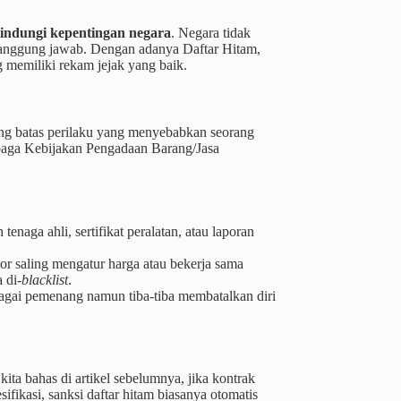
indungi kepentingan negara
. Negara tidak
i tanggung jawab. Dengan adanya Daftar Hitam,
 memiliki rekam jejak yang baik.
ng batas perilaku yang menyebabkan seorang
mbaga Kebijakan Pengadaan Barang/Jasa
enaga ahli, sertifikat peralatan, atau laporan
r saling mengatur harga atau bekerja sama
 di-
blacklist
.
agai pemenang namun tiba-tiba membatalkan diri
kita bahas di artikel sebelumnya, jika kontrak
ifikasi, sanksi daftar hitam biasanya otomatis