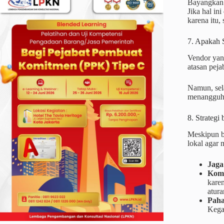
Bayangkan 
Jika hal in
karena itu,
7. Apakah 
Vendor yan
atasan pej
Namun, sela
menangguhk
8. Strategi
Meskipun b
lokal agar 
Jaga
Komu
karen
atura
Paha
Kega