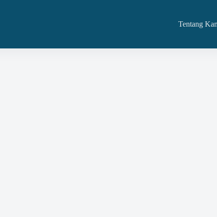
Tentang Ka
acklist)?