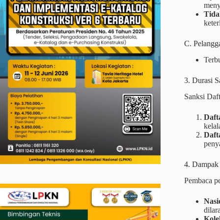
menye
Tida
keter
C. Pelang
Terb
3. Durasi 
Sanksi Daf
Daft
kelal
Daft
peny
4. Dampak 
Pembaca pe
Nasi
dilar
Kolek