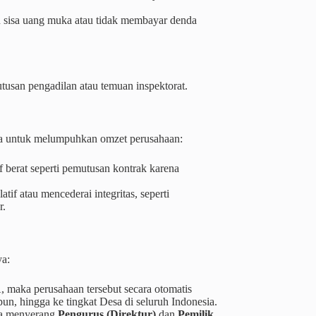
 sisa uang muka atau tidak membayar denda
usan pengadilan atau temuan inspektorat.
ma untuk melumpuhkan omzet perusahaan:
f berat seperti pemutusan kontrak karena
if atau mencederai integritas, seperti
r.
ya:
 maka perusahaan tersebut secara otomatis
un, hingga ke tingkat Desa di seluruh Indonesia.
uga menyerang
Pengurus (Direktur)
dan
Pemilik