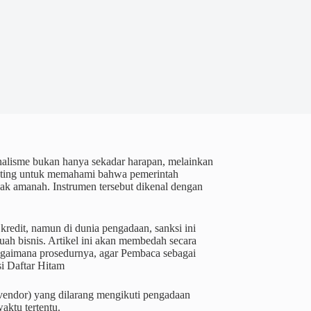
onalisme bukan hanya sekadar harapan, melainkan
nting untuk memahami bahwa pemerintah
dak amanah. Instrumen tersebut dikenal dengan
redit, namun di dunia pengadaan, sanksi ini
ah bisnis. Artikel ini akan membedah secara
bagaimana prosedurnya, agar Pembaca sebagai
si Daftar Hitam
 (vendor) yang dilarang mengikuti pengadaan
aktu tertentu.