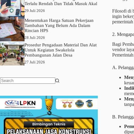
Terlalu Rendah Dan Tidak Masuk Akal
29 Juli 2026
Filosofi di
ingin beker
Menentukan Harga Satuan Pekerjaan
pemerintah
Tambahan Yang Belum Ada Dalam
Rincian HPS
2. Mengapa
28 Juli 2026
Bagi Pemba
Prosedur Pengadaan Material Dan Alat
vendor lay
Untuk Kegiatan Swakelola
Pemerintah
Pembangunan Jalan Desa
27 Juli 2026
A. Pelangg
Men
keuan
No
Indi
results
memen
Meng
tanpa
B. Pelangg
Pemu
diput