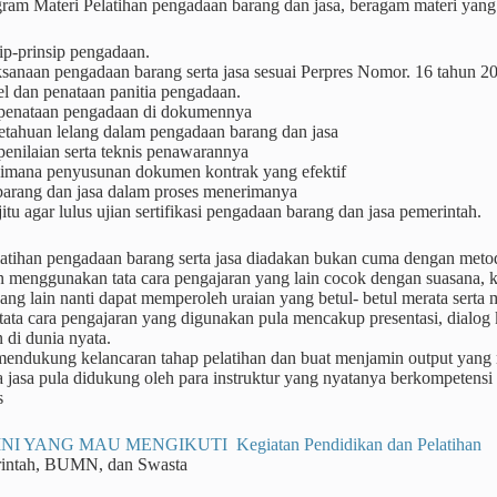
ram Materi Pelatihan pengadaan barang dan jasa, beragam materi yang
ip-prinsip pengadaan.
ksanaan pengadaan barang serta jasa sesuai Perpres Nomor. 16 tahun 2
l dan penataan panitia pengadaan.
 penataan pengadaan di dokumennya
etahuan lelang dalam pengadaan barang dan jasa
penilaian serta teknis penawarannya
imana penyusunan dokumen kontrak yang efektif
 barang dan jasa dalam proses menerimanya
jitu agar lulus ujian sertifikasi pengadaan barang dan jasa pemerintah.
atihan pengadaan barang serta jasa diadakan bukan cuma dengan meto
n menggunakan tata cara pengajaran yang lain cocok dengan suasana, 
yang lain nanti dapat memperoleh uraian yang betul- betul merata sert
ta cara pengajaran yang digunakan pula mencakup presentasi, dialog ke
 di dunia nyata.
 mendukung kelancaran tahap pelatihan dan buat menjamin output yang
a jasa pula didukung oleh para instruktur yang nyatanya berkompetensi
s
NI YANG MAU MENGIKUTI Kegiatan Pendidikan dan Pelatihan
rintah, BUMN, dan Swasta