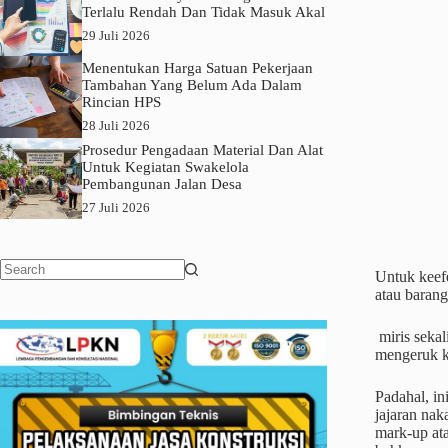
Terlalu Rendah Dan Tidak Masuk Akal
29 Juli 2026
Menentukan Harga Satuan Pekerjaan
Tambahan Yang Belum Ada Dalam
Rincian HPS
28 Juli 2026
Prosedur Pengadaan Material Dan Alat
Untuk Kegiatan Swakelola
Pembangunan Jalan Desa
27 Juli 2026
Untuk keef
No
atau barang
results
miris sekal
mengeruk k
Padahal, in
jajaran nak
mark-up ata