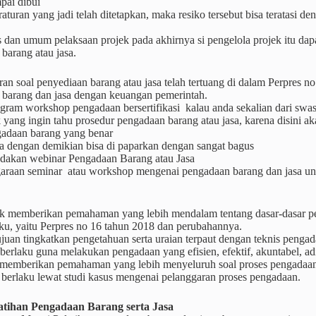
pai dibui
raturan yang jadi telah ditetapkan, maka resiko tersebut bisa teratasi d
 dan umum pelaksaan projek pada akhirnya si pengelola projek itu da
barang atau jasa.
uran soal penyediaan barang atau jasa telah tertuang di dalam Perpres
 barang dan jasa dengan keuangan pemerintah.
rogram workshop pengadaan bersertifikasi kalau anda sekalian dari s
k yang ingin tahu prosedur pengadaan barang atau jasa, karena disin
gadaan barang yang benar
a dengan demikian bisa di paparkan dengan sangat bagus
adakan webinar Pengadaan Barang atau Jasa
araan seminar atau workshop mengenai pengadaan barang dan jasa unt
k memberikan pemahaman yang lebih mendalam tentang dasar-dasar p
ku, yaitu Perpres no 16 tahun 2018 dan perubahannya.
juan tingkatkan pengetahuan serta uraian terpaut dengan teknis peng
 berlaku guna melakukan pengadaan yang efisien, efektif, akuntabel, adil
 memberikan pemahaman yang lebih menyeluruh soal proses pengadaan
 berlaku lewat studi kasus mengenai pelanggaran proses pengadaan.
atihan Pengadaan Barang serta Jasa