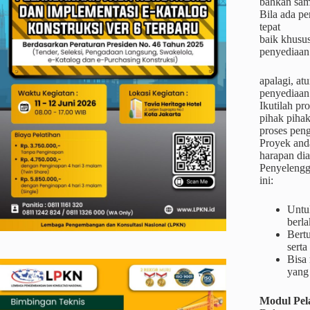
bahkan sam
Bila ada pe
tepat
baik khusus
penyediaan 
apalagi, at
penyediaan
Ikutilah p
pihak piha
proses pen
Proyek and
harapan di
Penyelengg
ini:
Untu
berla
Bertu
serta
Bisa
yang
Modul Pel