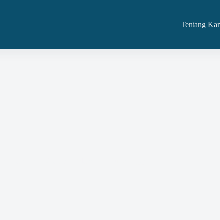
Tentang Ka
Dan Jasa Dan Kita Siap Adakan Di Purbalingga