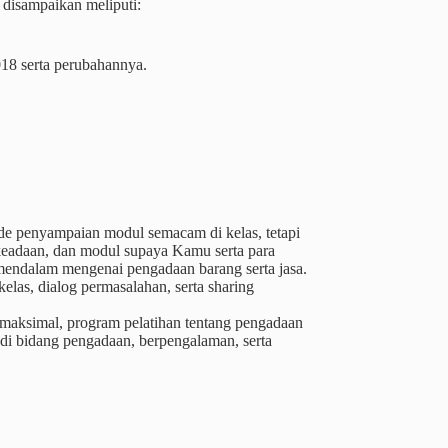
 disampaikan meliputi:
018 serta perubahannya.
de penyampaian modul semacam di kelas, tetapi
keadaan, dan modul supaya Kamu serta para
a mendalam mengenai pengadaan barang serta jasa.
las, dialog permasalahan, serta sharing
 maksimal, program pelatihan tentang pengadaan
 di bidang pengadaan, berpengalaman, serta