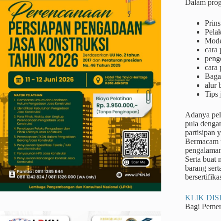
Dalam prog
Prins
Pela
Mode
cara
peng
cara 
Baga
alur
Tips 
Adanya pel
pula denga
partisipan 
Bermacam ta
pengalaman
Serta buat
barang sert
bersertifika
KLIK DISI
Bagi Peme