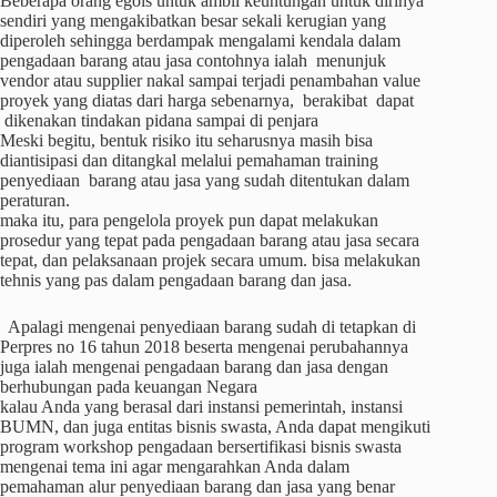
Beberapa orang egois untuk ambil keuntungan untuk dirinya
sendiri yang mengakibatkan besar sekali kerugian yang
diperoleh sehingga berdampak mengalami kendala dalam
pengadaan barang atau jasa contohnya ialah menunjuk
vendor atau supplier nakal sampai terjadi penambahan value
proyek yang diatas dari harga sebenarnya, berakibat dapat
dikenakan tindakan pidana sampai di penjara
Meski begitu, bentuk risiko itu seharusnya masih bisa
diantisipasi dan ditangkal melalui pemahaman training
penyediaan barang atau jasa yang sudah ditentukan dalam
peraturan.
maka itu, para pengelola proyek pun dapat melakukan
prosedur yang tepat pada pengadaan barang atau jasa secara
tepat, dan pelaksanaan projek secara umum. bisa melakukan
tehnis yang pas dalam pengadaan barang dan jasa.
Apalagi mengenai penyediaan barang sudah di tetapkan di
Perpres no 16 tahun 2018 beserta mengenai perubahannya
juga ialah mengenai pengadaan barang dan jasa dengan
berhubungan pada keuangan Negara
kalau Anda yang berasal dari instansi pemerintah, instansi
BUMN, dan juga entitas bisnis swasta, Anda dapat mengikuti
program workshop pengadaan bersertifikasi bisnis swasta
mengenai tema ini agar mengarahkan Anda dalam
pemahaman alur penyediaan barang dan jasa yang benar