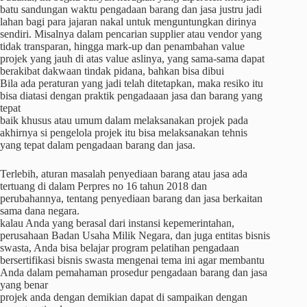
batu sandungan waktu pengadaan barang dan jasa justru jadi
lahan bagi para jajaran nakal untuk menguntungkan dirinya
sendiri. Misalnya dalam pencarian supplier atau vendor yang
tidak transparan, hingga mark-up dan penambahan value
projek yang jauh di atas value aslinya, yang sama-sama dapat
berakibat dakwaan tindak pidana, bahkan bisa dibui
Bila ada peraturan yang jadi telah ditetapkan, maka resiko itu
bisa diatasi dengan praktik pengadaaan jasa dan barang yang
tepat
baik khusus atau umum dalam melaksanakan projek pada
akhirnya si pengelola projek itu bisa melaksanakan tehnis
yang tepat dalam pengadaan barang dan jasa.
Terlebih, aturan masalah penyediaan barang atau jasa ada
tertuang di dalam Perpres no 16 tahun 2018 dan
perubahannya, tentang penyediaan barang dan jasa berkaitan
sama dana negara.
kalau Anda yang berasal dari instansi kepemerintahan,
perusahaan Badan Usaha Milik Negara, dan juga entitas bisnis
swasta, Anda bisa belajar program pelatihan pengadaan
bersertifikasi bisnis swasta mengenai tema ini agar membantu
Anda dalam pemahaman prosedur pengadaan barang dan jasa
yang benar
projek anda dengan demikian dapat di sampaikan dengan