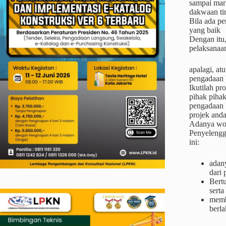
sampai mar
dakwaan ti
Bila ada pe
yang baik
Dengan itu,
pelaksanaa
apalagi, at
pengadaan 
Ikutilah pr
pihak piha
pengadaan 
projek anda
Adanya wor
Penyelengg
ini:
adan
dari
Bertu
serta
memb
berl