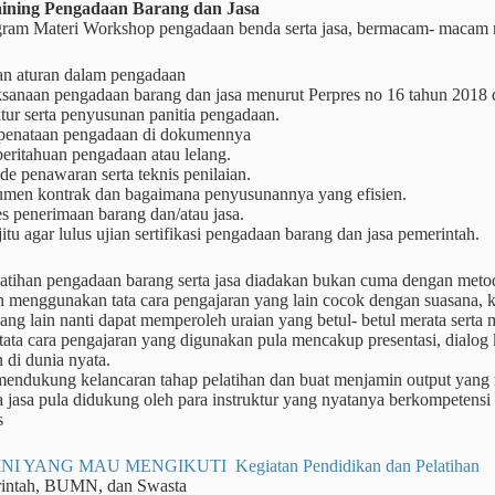
ining
Pengadaan Barang dan Jasa
ram Materi Workshop pengadaan benda serta jasa, bermacam- macam m
an aturan dalam pengadaan
ksanaan pengadaan barang dan jasa menurut Perpres no 16 tahun 2018
tur serta penyusunan panitia pengadaan.
 penataan pengadaan di dokumennya
eritahuan pengadaan atau lelang.
e penawaran serta teknis penilaian.
men kontrak dan bagaimana penyusunannya yang efisien.
s penerimaan barang dan/atau jasa.
jitu agar lulus ujian sertifikasi pengadaan barang dan jasa pemerintah.
atihan pengadaan barang serta jasa diadakan bukan cuma dengan meto
n menggunakan tata cara pengajaran yang lain cocok dengan suasana, 
yang lain nanti dapat memperoleh uraian yang betul- betul merata sert
ta cara pengajaran yang digunakan pula mencakup presentasi, dialog ke
 di dunia nyata.
 mendukung kelancaran tahap pelatihan dan buat menjamin output yang
a jasa pula didukung oleh para instruktur yang nyatanya berkompetensi
s
NI YANG MAU MENGIKUTI Kegiatan Pendidikan dan Pelatihan
rintah, BUMN, dan Swasta