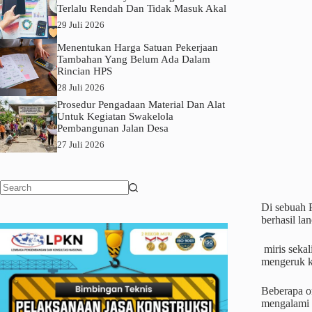
Terlalu Rendah Dan Tidak Masuk Akal
29 Juli 2026
Menentukan Harga Satuan Pekerjaan
Tambahan Yang Belum Ada Dalam
Rincian HPS
28 Juli 2026
Prosedur Pengadaan Material Dan Alat
Untuk Kegiatan Swakelola
Pembangunan Jalan Desa
27 Juli 2026
No
Di sebuah 
results
berhasil la
miris seka
mengeruk k
Beberapa or
mengalami m