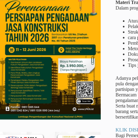
Materi
Tra
Dalam prog
Atur
Pela
Struk
cara
Pemb
Metod
Doku
Prose
Tips 
Adanya pel
pula denga
partisipan 
Bermacam ta
pengalaman
Serta buat
barang sert
bersertifika
KLIK DISI
Bagi Peme