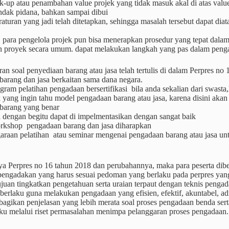
k-up atau penambahan value projek yang tidak masuk akal di atas valu
ndak pidana, bahkan sampai dibui
raturan yang jadi telah ditetapkan, sehingga masalah tersebut dapat dia
 para pengelola projek pun bisa menerapkan prosedur yang tepat dalam
n proyek secara umum. dapat melakukan langkah yang pas dalam penga
uran soal penyediaan barang atau jasa telah tertulis di dalam Perpres 
barang dan jasa berkaitan sama dana negara.
ogram pelatihan pengadaan bersertifikasi bila anda sekalian dari swa
k yang ingin tahu model pengadaan barang atau jasa, karena disini a
barang yang benar
 dengan begitu dapat di impelmentasikan dengan sangat baik
kshop pengadaan barang dan jasa diharapkan
araan pelatihan atau seminar mengenai pengadaan barang atau jasa unt
ya Perpres no 16 tahun 2018 dan perubahannya, maka para peserta dibe
 pengadakan yang harus sesuai pedoman yang berlaku pada perpres yang
juan tingkatkan pengetahuan serta uraian terpaut dengan teknis peng
 berlaku guna melakukan pengadaan yang efisien, efektif, akuntabel, adil
agikan penjelasan yang lebih merata soal proses pengadaan benda ser
aku melalui riset permasalahan menimpa pelanggaran proses pengadaan.