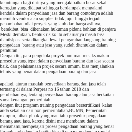
keuntungan bagi dirinya yang mengakibatkan besar sekali
kerugian yang didapat sehingga berdampak mengalami
kendala dalam penyediaan jasa dan barang contohnya adalah
memilih vendor atau supplier tidak jujur hingga terjadi
penambahan nilai proyek yang jauh dari harga aslinya,
berakibat bisa dikenakan hukuman pidana bahkan di penjara
Meski demikian, bentuk risiko itu seharusnya masih bisa
diantisipasi serta ditangkal lewat pengarahan langsung training
pengadaan barang atau jasa yang sudah ditentukan dalam
peraturan.
Dengan itu, para pengelola proyek pun mau melaksanakan
prosedur yang tepat dalam penyediaan barang dan jasa secara
baik, dan pelaksanaan projek secara umum. bisa menjalankan
tehnis yang benar dalam pengadaan barang dan jasa.
apalagi, aturan masalah penyediaan barang dan jasa telah
tertuang di dalam Perpres no 16 tahun 2018 dan
perubahannya, tentang penyediaan barang atau jasa berkaitan
sama keuangan pemerintah.
dengan ikut program training pengadaan bersertifikasi kalau
anda sekalian dari non pemerintahan,BUMN, Pemerintah
maupun, pihak pihak yang mau tahu prosedur pengadaan
barang atau jasa, karena disini mau membantu dalam
memahami,mempelajari proses pengadaan barang yang benar
Proyek anda dengan begitu bisa di paparkan dengan sangat