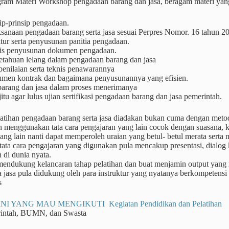
ram Materi Workshop pengadaan barang dan jasa, beragam materi yang
ip-prinsip pengadaan.
ksanaan pengadaan barang serta jasa sesuai Perpres Nomor. 16 tahun 2
tur serta penyusunan panitia pengadaan.
is penyusunan dokumen pengadaan.
etahuan lelang dalam pengadaan barang dan jasa
penilaian serta teknis penawarannya
men kontrak dan bagaimana penyusunannya yang efisien.
 barang dan jasa dalam proses menerimanya
jitu agar lulus ujian sertifikasi pengadaan barang dan jasa pemerintah.
atihan pengadaan barang serta jasa diadakan bukan cuma dengan meto
n menggunakan tata cara pengajaran yang lain cocok dengan suasana, 
yang lain nanti dapat memperoleh uraian yang betul- betul merata sert
ta cara pengajaran yang digunakan pula mencakup presentasi, dialog ke
 di dunia nyata.
 mendukung kelancaran tahap pelatihan dan buat menjamin output yang
a jasa pula didukung oleh para instruktur yang nyatanya berkompetensi
s
NI YANG MAU MENGIKUTI Kegiatan Pendidikan dan Pelatihan
rintah, BUMN, dan Swasta