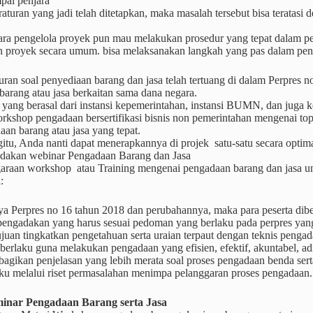
pai penjara
raturan yang jadi telah ditetapkan, maka masalah tersebut bisa teratasi
ara pengelola proyek pun mau melakukan prosedur yang tepat dalam pen
n proyek secara umum. bisa melaksanakan langkah yang pas dalam peng
turan soal penyediaan barang dan jasa telah tertuang di dalam Perpres
arang atau jasa berkaitan sama dana negara.
yang berasal dari instansi kepemerintahan, instansi BUMN, dan juga 
rkshop pengadaan bersertifikasi bisnis non pemerintahan mengenai t
aan barang atau jasa yang tepat.
tu, Anda nanti dapat menerapkannya di projek satu-satu secara optima
adakan webinar Pengadaan Barang dan Jasa
araan workshop atau Training mengenai pengadaan barang dan jasa un
:
ya Perpres no 16 tahun 2018 dan perubahannya, maka para peserta dibe
 pengadakan yang harus sesuai pedoman yang berlaku pada perpres yang
juan tingkatkan pengetahuan serta uraian terpaut dengan teknis peng
 berlaku guna melakukan pengadaan yang efisien, efektif, akuntabel, adil
agikan penjelasan yang lebih merata soal proses pengadaan benda ser
aku melalui riset permasalahan menimpa pelanggaran proses pengadaan.
inar Pengadaan Barang serta Jasa