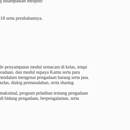
 disampaikan meliputi:
018 serta perubahannya.
de penyampaian modul semacam di kelas, tetapi
keadaan, dan modul supaya Kamu serta para
a mendalam mengenai pengadaan barang serta jasa.
las, dialog permasalahan, serta sharing
 maksimal, program pelatihan tentang pengadaan
 di bidang pengadaan, berpengalaman, serta