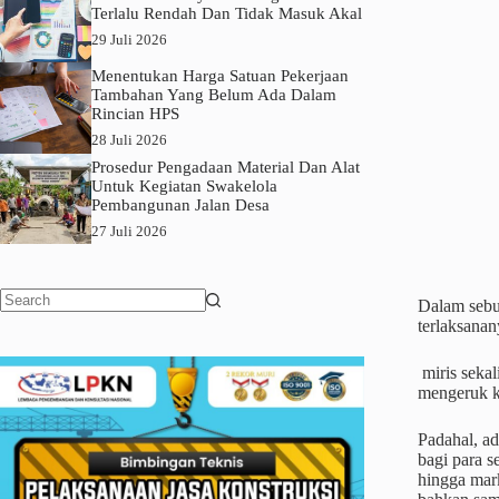
Terlalu Rendah Dan Tidak Masuk Akal
29 Juli 2026
Menentukan Harga Satuan Pekerjaan
Tambahan Yang Belum Ada Dalam
Rincian HPS
28 Juli 2026
Prosedur Pengadaan Material Dan Alat
Untuk Kegiatan Swakelola
Pembangunan Jalan Desa
27 Juli 2026
Dalam sebu
No
terlaksanan
results
miris seka
mengeruk k
Padahal, ad
bagi para s
hingga mark