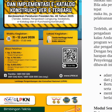
bahkan sam
Bila ada pe
tepat
maka itu, p
pelaksanaa
Terlebih, a
pengadaan b
kalau Anda 
program wo
alur pengad
Dengan begi
harapan di
Penyelengg
dibawah ini
adan
dari
Bertu
serta
memb
berl
Modul Sem