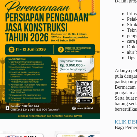
Dalam prog
Prins
Pela
Struk
Tekn
peng
cara 
Doku
alur
Tips 
Adanya pel
pula denga
partisipan 
Bermacam ta
pengalaman
Serta buat
barang sert
bersertifika
KLIK DISI
Bagi Peme