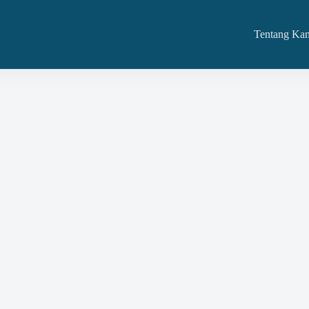
Tentang Ka
ediaan Jasa Atau Barang Dan Kami Siap Adakan
intah