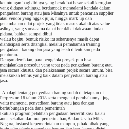
keuntungan bagi dirinya yang berakibat besar sekali kerugian
yang didapat sehingga berdampak mengalami kendala dalam
pengadaan barang atau jasa Misalnya untuk pencarian supplier
atau vendor yang nggak jujur, hingga mark-up dan
penambahan nilai projek yang tidak masuk akal di atas value
aslinya, yang sama-sama dapat berakibat dakwaan tindak
pidana, bahkan sampai dibui
walau begitu, bentuk risiko itu seharusnya masih dapat
diantisipasi serta ditangkal melalui pemahaman training
pengadaan barang dan jasa yang telah ditentukan pada
peraturan.
Dengan demikian, para pengelola proyek pun bisa
menjalankan prosedur yang tepat pada pengadaan barang atau
jasa secara khusus, dan pelaksanaan projek secara umum. bisa
melakukan tehnis yang baik dalam penyediaan barang atau
jasa.
Apalagi tentang penyediaan barang sudah di tetapkan di
Perpres no 16 tahun 2018 serta mengenai perubahannya juga
yaitu mengenai penyediaan barang atau jasa dengan
berhubungan pada dana pemerintah
Ikutilah program pelatihan pengadaan bersertifikasi kalau
anda sekalian dari non pemerintahan,Badan Usaha Milik
Negara, instansi kepemerintahan maupun, pihak pihak yang
ingin tahu tehnis pengadaan barang dan jasa, karena disini