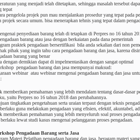
eraturan yang menjadi telah ditetapkan, sehingga masalah tersebut dapa
 tepat
ara pengelola projek pun mau menjalankan prosedur yang tepat pada pen
 projek secara umum. bisa menerapkan tehnis yang tepat dalam pengad
genai penyediaan barang telah di tetapkan di Perpres no 16 tahun 20
engadaan barang atau jasa dengan berkaiatan pada dana pemerintah
ogram praktek pengadaan bersertifikasi bila anda sekalian dari non p
hak pihak yang ingin tahu cara pengadaan barang dan jasa, karena d
gadaan barang yang benar
a dengan demikian dapat di impelmentasikan dengan sangat optimal
kshop pengadaan barang dan jasa mempunyai maksud:
araan webinar atau webinar mengenai pengadaan barang dan jasa untuk
:
k memberikan pemahaman yang lebih mendalam tentang dasar-dasar p
ku, yaitu Perpres no 16 tahun 2018 dan perubahannya.
juan tingkatkan pengetahuan serta uraian terpaut dengan teknis peng
 berlaku guna melakukan pengadaan yang efisien, efektif, akuntabel, adil
k memberikan pemahaman yang lebih menyeluruh soal proses pengadaa
 berlaku lewat studi kasus mengenai pelanggaran proses pengadaan.
kshop Pengadaan Barang serta Jasa
ram Materi Pelatihan pengadaan barang dan jasa, beragam materi yang