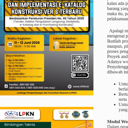
kalau ada p
barang yang
maka itu, p
pelaksanaan
Apalagi men
mengenai p
Ikutilah pr
maupun, pi
proses pen
Proyek and
Adanya wor
Penyelengg
dibawah ini
Untu
berla
Bertu
serta
Untu
yang
Modul Wor
Dalam prog