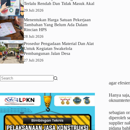
Terlalu Rendah Dan Tidak Masuk Akal
29 Juli 2026
Menentukan Harga Satuan Pekerjaan
Tambahan Yang Belum Ada Dalam
Rincian HPS
28 Juli 2026
Prosedur Pengadaan Material Dan Alat
Untuk Kegiatan Swakelola
Pembangunan Jalan Desa
27 Juli 2026
agar efesie
No
results
Hanya saja
oknumterte
sebagian or
diperoleh 
supplier na
pidana bahk