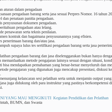
an aturan dalam pengadaan
ksanaan pengadaan barang serta jasa sesuai Perpres Nomor. 16 tahun 2
l dan penataan panitia pengadaan.
is penyusunan dokumen pengadaan.
eritahuan pengadaan atau lelang.
e penawaran serta teknis penilaian.
men kontrak dan bagaimana penyusunannya yang efisien.
s penerimaan barang dan/atau jasa.
ampuh supaya lulus tes sertifikasi pengadaan barang serta jasa pemerin
atihan pengadaan barang dan jasa diselenggarakan bukan hanya dengan 
 memanfaatkan metode pengajaran lainnya sesuai dengan situasi, kondis
nti bisa mendapatkan pemahaman yang benar-benar menyeluruh dan me
tode pengajaran yang digunakan juga mencakup presentasi, diskusi kel
.
enunjang kelancaran sesi pelatihan serta untuk menjamin output yang
jasa juga didukung oleh para instruktur yang pastinya berkompetensi 
i.
NI YANG MAU MENGIKUTI Kegiatan Pendidikan dan Pelatihan
rintah, BUMN, dan Swasta