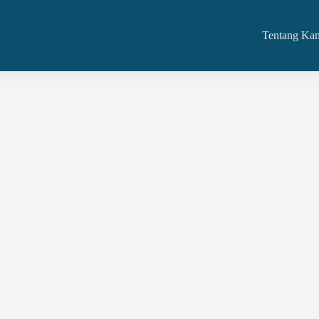
Tentang Ka
tau Barang Dan Kita Melayaninya Di Kebayoran