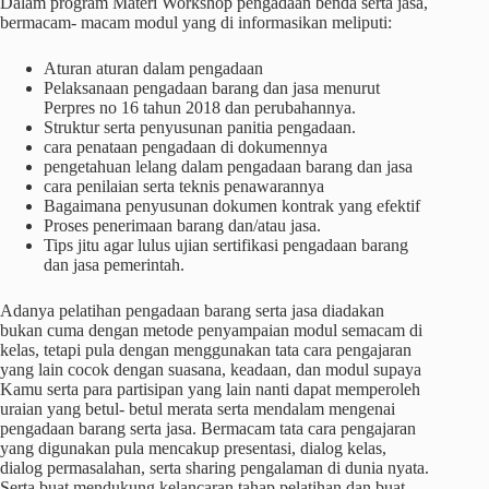
Dalam program Materi Workshop pengadaan benda serta jasa,
bermacam- macam modul yang di informasikan meliputi:
Aturan aturan dalam pengadaan
Pelaksanaan pengadaan barang dan jasa menurut
Perpres no 16 tahun 2018 dan perubahannya.
Struktur serta penyusunan panitia pengadaan.
cara penataan pengadaan di dokumennya
pengetahuan lelang dalam pengadaan barang dan jasa
cara penilaian serta teknis penawarannya
Bagaimana penyusunan dokumen kontrak yang efektif
Proses penerimaan barang dan/atau jasa.
Tips jitu agar lulus ujian sertifikasi pengadaan barang
dan jasa pemerintah.
Adanya pelatihan pengadaan barang serta jasa diadakan
bukan cuma dengan metode penyampaian modul semacam di
kelas, tetapi pula dengan menggunakan tata cara pengajaran
yang lain cocok dengan suasana, keadaan, dan modul supaya
Kamu serta para partisipan yang lain nanti dapat memperoleh
uraian yang betul- betul merata serta mendalam mengenai
pengadaan barang serta jasa. Bermacam tata cara pengajaran
yang digunakan pula mencakup presentasi, dialog kelas,
dialog permasalahan, serta sharing pengalaman di dunia nyata.
Serta buat mendukung kelancaran tahap pelatihan dan buat