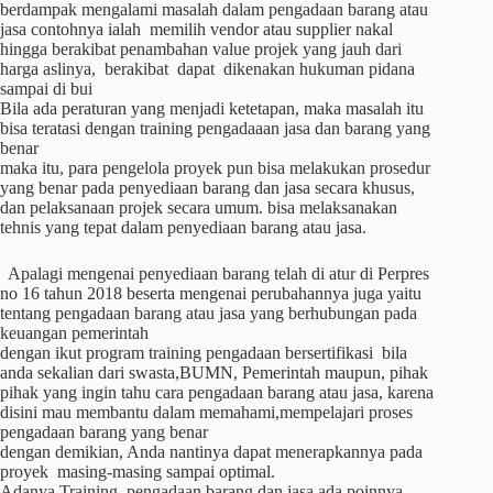
berdampak mengalami masalah dalam pengadaan barang atau
jasa contohnya ialah memilih vendor atau supplier nakal
hingga berakibat penambahan value projek yang jauh dari
harga aslinya, berakibat dapat dikenakan hukuman pidana
sampai di bui
Bila ada peraturan yang menjadi ketetapan, maka masalah itu
bisa teratasi dengan training pengadaaan jasa dan barang yang
benar
maka itu, para pengelola proyek pun bisa melakukan prosedur
yang benar pada penyediaan barang dan jasa secara khusus,
dan pelaksanaan projek secara umum. bisa melaksanakan
tehnis yang tepat dalam penyediaan barang atau jasa.
Apalagi mengenai penyediaan barang telah di atur di Perpres
no 16 tahun 2018 beserta mengenai perubahannya juga yaitu
tentang pengadaan barang atau jasa yang berhubungan pada
keuangan pemerintah
dengan ikut program training pengadaan bersertifikasi bila
anda sekalian dari swasta,BUMN, Pemerintah maupun, pihak
pihak yang ingin tahu cara pengadaan barang atau jasa, karena
disini mau membantu dalam memahami,mempelajari proses
pengadaan barang yang benar
dengan demikian, Anda nantinya dapat menerapkannya pada
proyek masing-masing sampai optimal.
Adanya Training pengadaan barang dan jasa ada poinnya