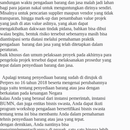
sandungan waktu pengadaan barang dan jasa malah jadi lahan
bagi para jajaran nakal untuk menguntungkan dirinya sendiri.
Misalnya untuk pencarian supplier maupun vendor yang tidak
transparan, hingga mark-up dan penambahan value projek
yang jauh di atas value aslinya, yang akan dapat
mengakibatkan dakwaan tindak pidana, bahkan bisa dibui
walau begitu, bentuk risiko tersebut sebenarnya masih bisa
diantisipasi serta diatasi melalui pemahaman praktik
pengadaan barang dan jasa yang telah ditetapkan dalam
peraturan.
baik khusus dan umum pelaksaan proyek pada akhirnya para
pengelola projek tersebut dapat melaksanakan prosedur yang
tepat dalam penyediaan barang dan jasa.
Apalagi tentang penyediaan barang sudah di dirujuk di
Perpres no 16 tahun 2018 beserta mengenai perubahannya
juga yaitu tentang penyediaan barang atau jasa dengan
berkaiatan pada keuangan Negara
kalau Anda yang berasal dari instansi pemerintah, instansi
BUMN, dan juga entitas bisnis swasta, Anda dapat ikuti
program workshop pengadaan bersertifikasi bisnis swasta
tentang tema ini bisa membantu Anda dalam pemahaman
tehnis penyediaan barang atau jasa yang tepat.
dengan demikian, Anda nantinya bisa
mengimplementasikannya di proyek satu-satu hingga lebih