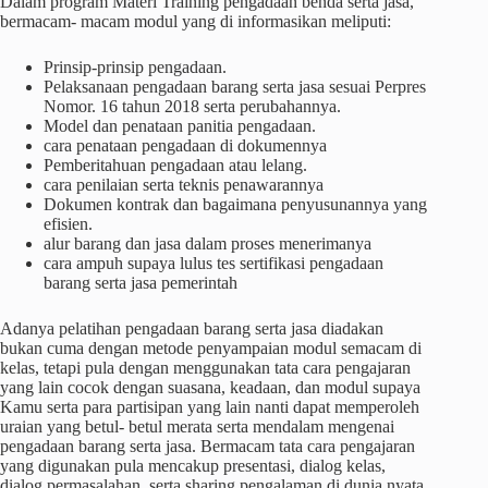
Dalam program Materi Training pengadaan benda serta jasa,
bermacam- macam modul yang di informasikan meliputi:
Prinsip-prinsip pengadaan.
Pelaksanaan pengadaan barang serta jasa sesuai Perpres
Nomor. 16 tahun 2018 serta perubahannya.
Model dan penataan panitia pengadaan.
cara penataan pengadaan di dokumennya
Pemberitahuan pengadaan atau lelang.
cara penilaian serta teknis penawarannya
Dokumen kontrak dan bagaimana penyusunannya yang
efisien.
alur barang dan jasa dalam proses menerimanya
cara ampuh supaya lulus tes sertifikasi pengadaan
barang serta jasa pemerintah
Adanya pelatihan pengadaan barang serta jasa diadakan
bukan cuma dengan metode penyampaian modul semacam di
kelas, tetapi pula dengan menggunakan tata cara pengajaran
yang lain cocok dengan suasana, keadaan, dan modul supaya
Kamu serta para partisipan yang lain nanti dapat memperoleh
uraian yang betul- betul merata serta mendalam mengenai
pengadaan barang serta jasa. Bermacam tata cara pengajaran
yang digunakan pula mencakup presentasi, dialog kelas,
dialog permasalahan, serta sharing pengalaman di dunia nyata.