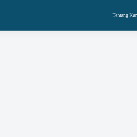
Tentang Ka
yediaan Jasa Atau Barang Dan Kita Mengadakan
rintah