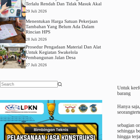
Terlalu Rendah Dan Tidak Masuk Akal
29 Juli 2026
Menentukan Harga Satuan Pekerjaan
Tambahan Yang Belum Ada Dalam
Rincian HPS
28 Juli 2026
Prosedur Pengadaan Material Dan Alat
Untuk Kegiatan Swakelola
Pembangunan Jalan Desa
27 Juli 2026
Untuk keefe
No
barang
results
Hanya saja
seorangtert
sebagian or
sehingga b
hingga terj