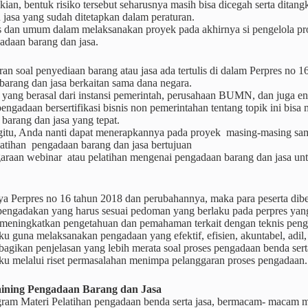
ian, bentuk risiko tersebut seharusnya masih bisa dicegah serta ditan
jasa yang sudah ditetapkan dalam peraturan.
s dan umum dalam melaksanakan proyek pada akhirnya si pengelola pro
adaan barang dan jasa.
uran soal penyediaan barang atau jasa ada tertulis di dalam Perpres no
barang dan jasa berkaitan sama dana negara.
yang berasal dari instansi pemerintah, perusahaan BUMN, dan juga ent
engadaan bersertifikasi bisnis non pemerintahan tentang topik ini b
barang dan jasa yang tepat.
itu, Anda nanti dapat menerapkannya pada proyek masing-masing samp
atihan pengadaan barang dan jasa bertujuan
raan webinar atau pelatihan mengenai pengadaan barang dan jasa untu
ya Perpres no 16 tahun 2018 dan perubahannya, maka para peserta dibe
 pengadakan yang harus sesuai pedoman yang berlaku pada perpres yang
 meningkatkan pengetahuan dan pemahaman terkait dengan teknis pen
ku guna melaksanakan pengadaan yang efektif, efisien, akuntabel, adil, 
agikan penjelasan yang lebih merata soal proses pengadaan benda ser
aku melalui riset permasalahan menimpa pelanggaran proses pengadaan.
ining
Pengadaan Barang dan Jasa
ram Materi Pelatihan pengadaan benda serta jasa, bermacam- macam mo