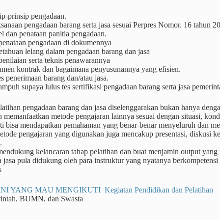
ip-prinsip pengadaan.
ksanaan pengadaan barang serta jasa sesuai Perpres Nomor. 16 tahun 2
l dan penataan panitia pengadaan.
 penataan pengadaan di dokumennya
etahuan lelang dalam pengadaan barang dan jasa
penilaian serta teknis penawarannya
men kontrak dan bagaimana penyusunannya yang efisien.
s penerimaan barang dan/atau jasa.
ampuh supaya lulus tes sertifikasi pengadaan barang serta jasa pemerin
atihan pengadaan barang dan jasa diselenggarakan bukan hanya dengan 
 memanfaatkan metode pengajaran lainnya sesuai dengan situasi, kondis
nti bisa mendapatkan pemahaman yang benar-benar menyeluruh dan me
tode pengajaran yang digunakan juga mencakup presentasi, diskusi kel
.
 mendukung kelancaran tahap pelatihan dan buat menjamin output yang
a jasa pula didukung oleh para instruktur yang nyatanya berkompetensi
s
NI YANG MAU MENGIKUTI Kegiatan Pendidikan dan Pelatihan
rintah, BUMN, dan Swasta