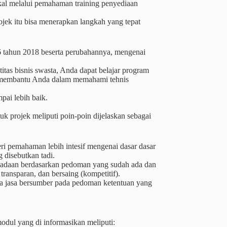
gkal melalui pemahaman training penyediaan
jek itu bisa menerapkan langkah yang tepat
 16 tahun 2018 beserta perubahannya, mengenai
itas bisnis swasta, Anda dapat belajar program
isa membantu Anda dalam memahami tehnis
ai lebih baik.
k projek meliputi poin-poin dijelaskan sebagai
ri pemahaman lebih intesif mengenai dasar dasar
 disebutkan tadi.
gadaan berdasarkan pedoman yang sudah ada dan
transparan, dan bersaing (kompetitif).
ta jasa bersumber pada pedoman ketentuan yang
dul yang di informasikan meliputi: