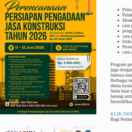
Prins
Pela
Mode
cara
peng
cara 
Doku
Prose
cara 
Program pel
juga dengan
lainnya na
Berbagai me
dunia nyata
Serta buat
barang sert
bersertifika
KLIK DISI
Bagi Peme