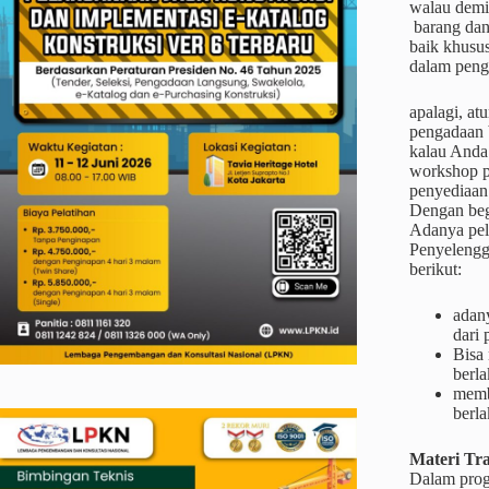
walau demik
barang dan 
baik khusu
dalam peng
apalagi, at
pengadaan 
kalau Anda 
workshop p
penyediaan 
Dengan beg
Adanya pel
Penyelengga
berikut:
adan
dari
Bisa
berla
memb
berl
Materi
Tra
Dalam prog