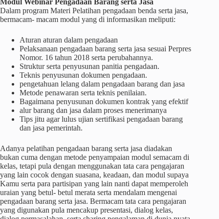
Modul Webinar Pengadaan Barang serta Jasa
Dalam program Materi Pelatihan pengadaan benda serta jasa,
bermacam- macam modul yang di informasikan meliputi:
Aturan aturan dalam pengadaan
Pelaksanaan pengadaan barang serta jasa sesuai Perpres
Nomor. 16 tahun 2018 serta perubahannya.
Struktur serta penyusunan panitia pengadaan.
Teknis penyusunan dokumen pengadaan.
pengetahuan lelang dalam pengadaan barang dan jasa
Metode penawaran serta teknis penilaian.
Bagaimana penyusunan dokumen kontrak yang efektif
alur barang dan jasa dalam proses menerimanya
Tips jitu agar lulus ujian sertifikasi pengadaan barang
dan jasa pemerintah.
Adanya pelatihan pengadaan barang serta jasa diadakan
bukan cuma dengan metode penyampaian modul semacam di
kelas, tetapi pula dengan menggunakan tata cara pengajaran
yang lain cocok dengan suasana, keadaan, dan modul supaya
Kamu serta para partisipan yang lain nanti dapat memperoleh
uraian yang betul- betul merata serta mendalam mengenai
pengadaan barang serta jasa. Bermacam tata cara pengajaran
yang digunakan pula mencakup presentasi, dialog kelas,
dialog permasalahan, serta sharing pengalaman di dunia nyata.