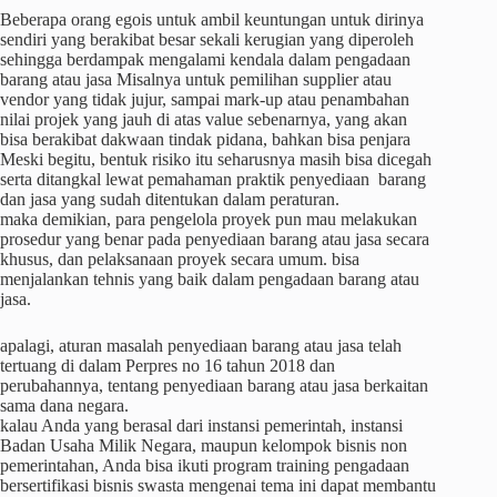
Beberapa orang egois untuk ambil keuntungan untuk dirinya
sendiri yang berakibat besar sekali kerugian yang diperoleh
sehingga berdampak mengalami kendala dalam pengadaan
barang atau jasa Misalnya untuk pemilihan supplier atau
vendor yang tidak jujur, sampai mark-up atau penambahan
nilai projek yang jauh di atas value sebenarnya, yang akan
bisa berakibat dakwaan tindak pidana, bahkan bisa penjara
Meski begitu, bentuk risiko itu seharusnya masih bisa dicegah
serta ditangkal lewat pemahaman praktik penyediaan barang
dan jasa yang sudah ditentukan dalam peraturan.
maka demikian, para pengelola proyek pun mau melakukan
prosedur yang benar pada penyediaan barang atau jasa secara
khusus, dan pelaksanaan proyek secara umum. bisa
menjalankan tehnis yang baik dalam pengadaan barang atau
jasa.
apalagi, aturan masalah penyediaan barang atau jasa telah
tertuang di dalam Perpres no 16 tahun 2018 dan
perubahannya, tentang penyediaan barang atau jasa berkaitan
sama dana negara.
kalau Anda yang berasal dari instansi pemerintah, instansi
Badan Usaha Milik Negara, maupun kelompok bisnis non
pemerintahan, Anda bisa ikuti program training pengadaan
bersertifikasi bisnis swasta mengenai tema ini dapat membantu