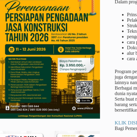
Dalam prog
Prins
Pela
Struk
Tekn
peng
cara 
Doku
alur
cara 
Program pel
juga dengan
lainnya na
Berbagai me
dunia nyata
Serta buat
barang sert
bersertifika
KLIK DISI
Bagi Peme