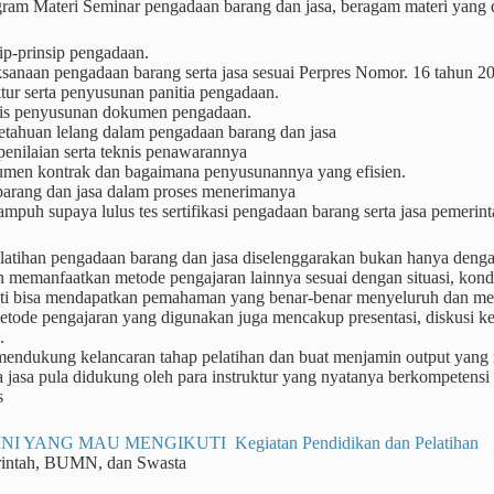
ram Materi Seminar pengadaan barang dan jasa, beragam materi yang d
ip-prinsip pengadaan.
ksanaan pengadaan barang serta jasa sesuai Perpres Nomor. 16 tahun 2
tur serta penyusunan panitia pengadaan.
is penyusunan dokumen pengadaan.
etahuan lelang dalam pengadaan barang dan jasa
penilaian serta teknis penawarannya
men kontrak dan bagaimana penyusunannya yang efisien.
 barang dan jasa dalam proses menerimanya
ampuh supaya lulus tes sertifikasi pengadaan barang serta jasa pemerin
atihan pengadaan barang dan jasa diselenggarakan bukan hanya dengan 
 memanfaatkan metode pengajaran lainnya sesuai dengan situasi, kondis
nti bisa mendapatkan pemahaman yang benar-benar menyeluruh dan me
tode pengajaran yang digunakan juga mencakup presentasi, diskusi kel
.
 mendukung kelancaran tahap pelatihan dan buat menjamin output yang
a jasa pula didukung oleh para instruktur yang nyatanya berkompetensi
s
NI YANG MAU MENGIKUTI Kegiatan Pendidikan dan Pelatihan
rintah, BUMN, dan Swasta