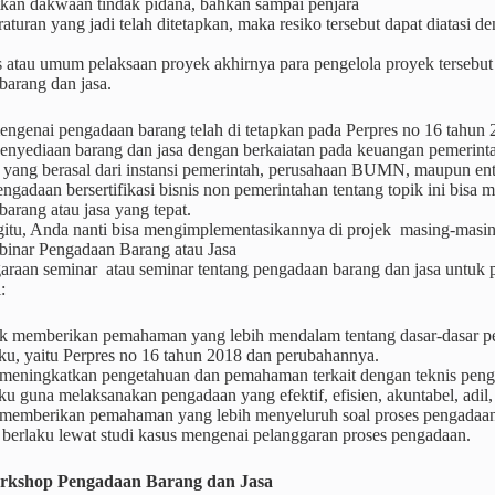
kan dakwaan tindak pidana, bahkan sampai penjara
raturan yang jadi telah ditetapkan, maka resiko tersebut dapat diatasi 
s atau umum pelaksaan proyek akhirnya para pengelola proyek tersebu
barang dan jasa.
ngenai pengadaan barang telah di tetapkan pada Perpres no 16 tahun 
enyediaan barang dan jasa dengan berkaiatan pada keuangan pemerint
yang berasal dari instansi pemerintah, perusahaan BUMN, maupun enti
engadaan bersertifikasi bisnis non pemerintahan tentang topik ini bi
arang atau jasa yang tepat.
itu, Anda nanti bisa mengimplementasikannya di projek masing-masing
inar Pengadaan Barang atau Jasa
raan seminar atau seminar tentang pengadaan barang dan jasa untuk p
:
k memberikan pemahaman yang lebih mendalam tentang dasar-dasar p
ku, yaitu Perpres no 16 tahun 2018 dan perubahannya.
 meningkatkan pengetahuan dan pemahaman terkait dengan teknis pen
ku guna melaksanakan pengadaan yang efektif, efisien, akuntabel, adil, 
 memberikan pemahaman yang lebih menyeluruh soal proses pengadaan
 berlaku lewat studi kasus mengenai pelanggaran proses pengadaan.
rkshop
Pengadaan Barang dan Jasa