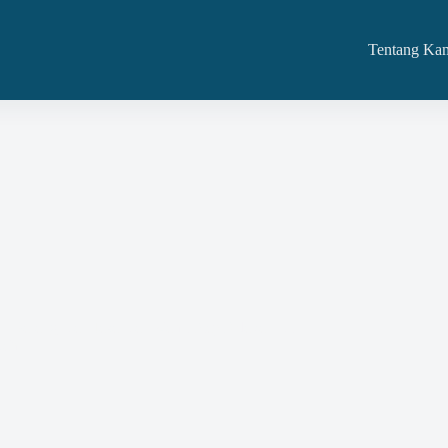
Tentang Ka
daan Barang Dan Jasa Dan Kami Siap Adakan Di
tah