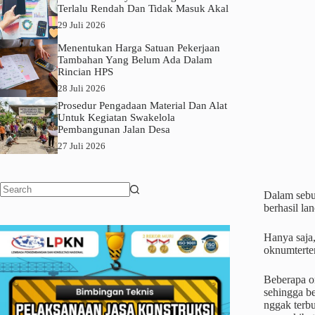
Terlalu Rendah Dan Tidak Masuk Akal
29 Juli 2026
Menentukan Harga Satuan Pekerjaan
Tambahan Yang Belum Ada Dalam
Rincian HPS
28 Juli 2026
Prosedur Pengadaan Material Dan Alat
Untuk Kegiatan Swakelola
Pembangunan Jalan Desa
27 Juli 2026
Dalam sebua
No
berhasil la
results
Hanya saja
oknumterte
Beberapa or
sehingga b
nggak terbu