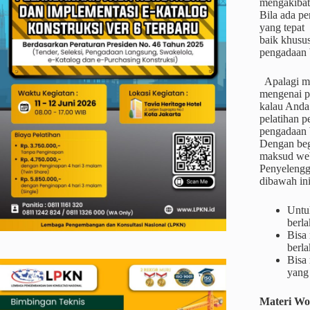
mengakibat
Bila ada pe
yang tepat
baik khusu
pengadaan 
Apalagi me
mengenai p
kalau Anda 
pelatihan p
pengadaan b
Dengan beg
maksud web
Penyelengga
dibawah ini
Untu
berla
Bisa
berla
Bisa
yang
Materi
Wo