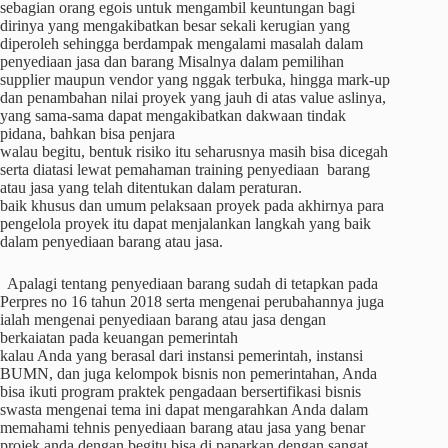
sebagian orang egois untuk mengambil keuntungan bagi
dirinya yang mengakibatkan besar sekali kerugian yang
diperoleh sehingga berdampak mengalami masalah dalam
penyediaan jasa dan barang Misalnya dalam pemilihan
supplier maupun vendor yang nggak terbuka, hingga mark-up
dan penambahan nilai proyek yang jauh di atas value aslinya,
yang sama-sama dapat mengakibatkan dakwaan tindak
pidana, bahkan bisa penjara
walau begitu, bentuk risiko itu seharusnya masih bisa dicegah
serta diatasi lewat pemahaman training penyediaan barang
atau jasa yang telah ditentukan dalam peraturan.
baik khusus dan umum pelaksaan proyek pada akhirnya para
pengelola proyek itu dapat menjalankan langkah yang baik
dalam penyediaan barang atau jasa.
Apalagi tentang penyediaan barang sudah di tetapkan pada
Perpres no 16 tahun 2018 serta mengenai perubahannya juga
ialah mengenai penyediaan barang atau jasa dengan
berkaiatan pada keuangan pemerintah
kalau Anda yang berasal dari instansi pemerintah, instansi
BUMN, dan juga kelompok bisnis non pemerintahan, Anda
bisa ikuti program praktek pengadaan bersertifikasi bisnis
swasta mengenai tema ini dapat mengarahkan Anda dalam
memahami tehnis penyediaan barang atau jasa yang benar
projek anda dengan begitu bisa di paparkan dengan sangat