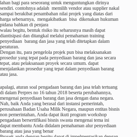
lahan bagi para seseorang untuk menguntungkan dirinya
sendiri. contohnya adalah memilih vendor atau supplier nakal
sampai berakibat penambahan nilai projek yang diatas dari
harga sebenarnya, mengakibatkan bisa dikenakan hukuman
pidana bahkan di penjara
walau begitu, bentuk risiko itu seharusnya masih dapat
diantisipasi dan ditangkal melalui pemahaman training
penyediaan barang dan jasa yang telah ditetapkan dalam
peraturan.
Dengan itu, para pengelola projek pun bisa melaksanakan
prosedur yang tepat pada penyediaan barang dan jasa secara
tepat, atau pelaksanaan proyek secara umum. dapat
menjalankan prosedur yang tepat dalam penyediaan barang
atau jasa.
apalagi, aturan soal pengadaan barang dan jasa telah tertuang
di dalam Perpres no 16 tahun 2018 beserta perubahannya,
mengenai penyediaan barang dan jasa dengan dana negara.
Nah, baik Anda yang berasal dari instansi pemerintah,
perusahaan Badan Usaha Milik Negara, maupun entitas bisnis
non pemerintahan, Anda dapat ikuti program workshop
pengadaan bersertifikasi bisnis swasta mengenai tema ini
dapat membantu Anda didalam pemahaman alur penyediaan
barang atau jasa yang benar
Proyek anda dengan begitu dapat di impelmentasikan dengan